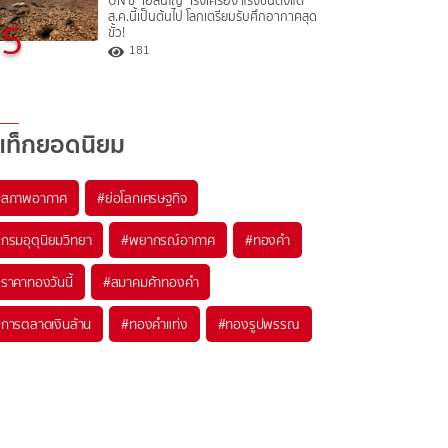
UN ชี้ "เอลนีโญ" เร่งเครื่อง แรงขึ้นตั้งแต่
ส.ค.นี้เป็นต้นไป โลกเตรียมรับศึกอากาศสุด
5
ขั้ว!
181
แท็กยอดนิยม
#
สภาพอากาศ
#
ย่อโลกเศรษฐกิจ
#
กรมอุตุนิยมวิทยา
#
พยากรณ์อากาศ
#
ทองคำ
#
ราคาทองวันนี้
#
สมาคมค้าทองคำ
#
การตลาดเงินล้าน
#
ทองคำแท่ง
#
ทองรูปพรรณ