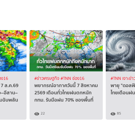
อง16
#ข่าวเศรษฐกิจ
#TNN ช่อง16
#TNN เจาะข่า
 7 ส.ค.69
พยากรณ์อากาศวันนี้ 7 สิงหาคม
พายุ "ดอลฟิน
ือ–อีสาน–
2569 เตือนทั่วไทยฝนตกหนัก
ไทยเตือนฝน
วมฉับพลัน
กทม. รับมือฝน 70% ของพื้นที่
22
85