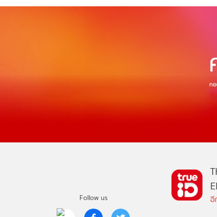
T
E
Follow us
อ