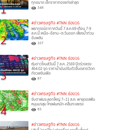
ทุกขนาด เช็กราคาทองแท่งล่าสุด
1
348
#ข่าวเศรษฐกิจ
#TNN ช่อง16
พยากรณ์อากาศวันนี้ 7 ส.ค.69 เตือน 7-9
ส.ค.นี้ เหนือ–อีสาน–ตะวันออก เสี่ยงน้ำท่วม
2
ฉับพลัน
107
#ข่าวเศรษฐกิจ
#TNN ช่อง16
หุ้นดาวโจนส์วันนี้ 7 ส.ค. 2569 ปิดร่วงแรง
464.02 จุด ราคาน้ำมันปรับตัวขึ้นตลาดวิตก
3
กังวลเงินเฟ้อ
87
#ข่าวเศรษฐกิจ
#TNN ช่อง16
จับตาฝนระลอกใหญ่ 7–11 ส.ค. พายุดอลฟิน
หนุนมรสุม ไทยฝนหนัก-คลื่นทะเลแรง
4
83
#ข่าวเศรษฐกิจ
#TNN ช่อง16