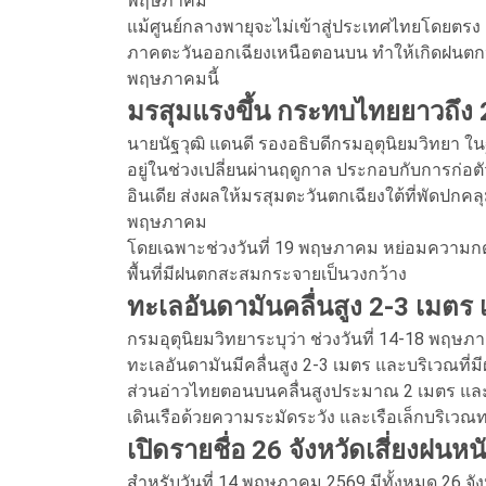
พฤษภาคม
แม้ศูนย์กลางพายุจะไม่เข้าสู่ประเทศไทยโดยต
ภาคตะวันออกเฉียงเหนือตอนบน ทำให้เกิดฝนตก
พฤษภาคมนี้
มรสุมแรงขึ้น กระทบไทยยาวถึง 
นายนัฐวุฒิ แดนดี รองอธิบดีกรมอุตุนิยมวิทยา 
อยู่ในช่วงเปลี่ยนผ่านฤดูกาล ประกอบกับการก
อินเดีย ส่งผลให้มรสุมตะวันตกเฉียงใต้ที่พัดปกคลุ
พฤษภาคม
โดยเฉพาะช่วงวันที่ 19 พฤษภาคม หย่อมความ
พื้นที่มีฝนตกสะสมกระจายเป็นวงกว้าง
ทะเลอันดามันคลื่นสูง 2-3 เมตร 
กรมอุตุนิยมวิทยาระบุว่า ช่วงวันที่ 14-18 พฤ
ทะเลอันดามันมีคลื่นสูง 2-3 เมตร และบริเวณที่
ส่วนอ่าวไทยตอนบนคลื่นสูงประมาณ 2 เมตร และส
เดินเรือด้วยความระมัดระวัง และเรือเล็กบริเวณ
เปิดรายชื่อ 26 จังหวัดเสี่ยงฝนหนั
สำหรับวันที่ 14 พฤษภาคม 2569 มีทั้งหมด 26 จัง