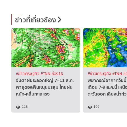
ข่าวที่เกี่ยวข้อง
#ข่าวเศรษฐกิจ
#TNN ช่อง16
#ข่าวเศรษฐกิจ
#TNN ช่
จับตาฝนระลอกใหญ่ 7–11 ส.ค.
พยากรณ์อากาศวันนี้
พายุดอลฟินหนุนมรสุม ไทยฝน
เตือน 7-9 ส.ค.นี้ เหน
หนัก-คลื่นทะเลแรง
ตะวันออก เสี่ยงน้ำท่
118
109