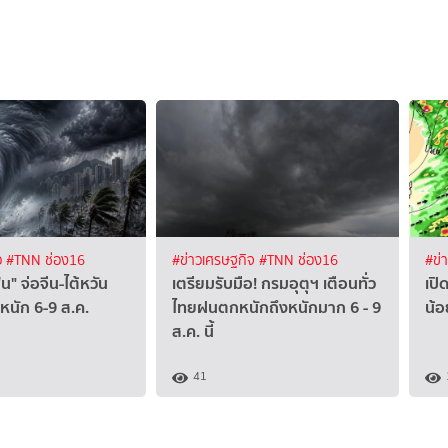
ว
#TNN ช่อง16
#ข่าวเศรษฐกิจ
#TNN ช่อง16
#ข่
" จ่อจีน-ไต้หวัน
เตรียมรับมือ! กรมอุตุฯ เตือนทั่ว
เปิ
หนัก 6-9 ส.ค.
ไทยฝนตกหนักถึงหนักมาก 6 - 9
น้อ
ส.ค. นี้
41