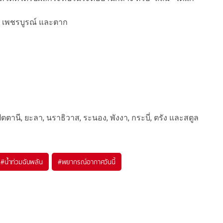
ก, เพชรบูรณ์ และตาก
ตตานี, ยะลา, นราธิวาส, ระนอง, พังงา, กระบี่, ตรัง และสตูล
#
น้ำท่วมฉับพลัน
#
พยากรณ์อากาศวันนี้