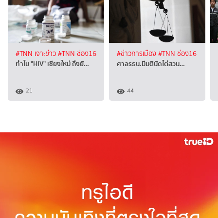
#TNN เจาะข่าว
#TNN ช่อง16
#ข่าวการเมือง
#TNN ช่อง16
ทำไม "HIV" เชียงใหม่ ถึงยั…
ศาลรธน.มีมตินัดไต่สวน…
21
44