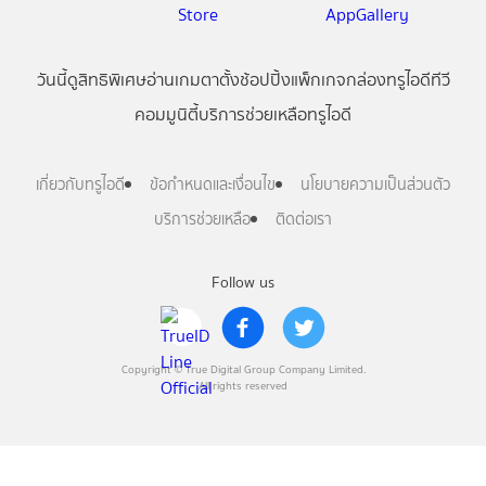
วันนี้
ดู
สิทธิพิเศษ
อ่าน
เกม
ตาตั้ง
ช้อปปิ้ง
แพ็กเกจ
กล่องทรูไอดีทีวี
คอมมูนิตี้
บริการช่วยเหลือทรูไอดี
เกี่ยวกับทรูไอดี
ข้อกำหนดและเงื่อนไข
นโยบายความเป็นส่วนตัว
บริการช่วยเหลือ
ติดต่อเรา
Follow us
Copyright © True Digital Group Company Limited.
All rights reserved