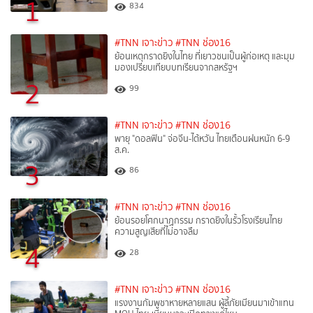
1
834
#TNN เจาะข่าว
#TNN ช่อง16
ย้อนเหตุกราดยิงในไทย ที่เยาวชนเป็นผู้ก่อเหตุ และมุม
มองเปรียบเทียบบทเรียนจากสหรัฐฯ
2
99
#TNN เจาะข่าว
#TNN ช่อง16
พายุ "ดอลฟิน" จ่อจีน-ไต้หวัน ไทยเตือนฝนหนัก 6-9
ส.ค.
3
86
#TNN เจาะข่าว
#TNN ช่อง16
ย้อนรอยโศกนาฏกรรม กราดยิงในรั้วโรงเรียนไทย
ความสูญเสียที่ไม่อาจลืม
4
28
#TNN เจาะข่าว
#TNN ช่อง16
แรงงานกัมพูชาหายหลายแสน ผู้ลี้ภัยเมียนมาเข้าแทน