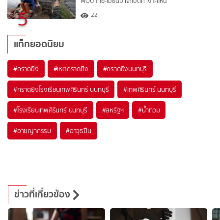
MOU ไทย-เมียนมาจะเปิดทางแค่ไหน
5
22
แท็กยอดนิยม
#
กราดยิง
#
เหตุกราดยิง
#
กราดยิงนนทบุรี
#
กราดยิงโรงเรียนเทพศิรินทร์ นนทบุรี
#
เทพศิรินทร์ นนทบุรี
#
โรงเรียนเทพศิรินทร์ นนทบุรี
#
สหรัฐฯ
#
น้ำท่วม
#
อาชญากรรม
#
อาวุธปืน
ข่าวที่เกี่ยวข้อง