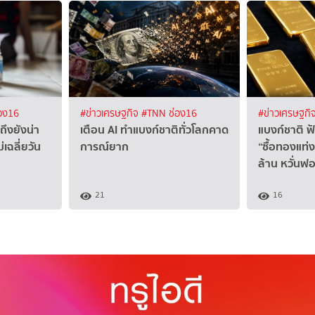
อง16
#ข่าวเศรษฐกิจ
#TNN ช่อง16
#ข่าวเศรษฐกิ
ถึงยังน่า
เตือน AI ทำแบงก์ชาติทั่วโลกคาด
แบงก์ชาติ ฟ
ม่เฉลี่ยวัน
การณ์ยาก
“ซื้อทองแท่ง
ล้าน หวั่นฟ
21
16