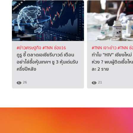
#ข่าวเศรษฐกิจ
#TNN ช่อง16
#TNN เจาะข่าว
#TNN ช่
กูรู ชี้ ตลาดเอเชียรีบาวด์ เตือน
ทำไม "HIV" เชียงใหม่ 
อย่าไล่ซื้อหุ้นเทคฯ ชู 3 หุ้นเด่นรับ
ห่วง ?​ พบผู้ติดเชื้อให
ครึ่งปีหลัง
ละ 2 ราย
26
21