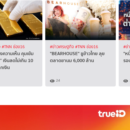
จ
#TNN ช่อง16
#ข่าวเศรษฐกิจ
#TNN ช่อง16
#ข่
ังความเห็น คุมเข้ม
"BEARHOUSE" ชูข้าวไทย ลุย
"หน
” เงินสดไม่เกิน 10
ตลาดชานม 6,000 ล้าน
รอบ
อกเงิน
24