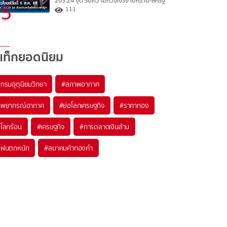
263.24 จุด รับความหวังเจรจาอิหร่าน-สหรัฐ
5
111
แท็กยอดนิยม
#
กรมอุตุนิยมวิทยา
#
สภาพอากาศ
#
พยากรณ์อากาศ
#
ย่อโลกเศรษฐกิจ
#
ราคาทอง
#
โลกร้อน
#
เศรษฐกิจ
#
การตลาดเงินล้าน
#
ฝนตกหนัก
#
สมาคมค้าทองคำ