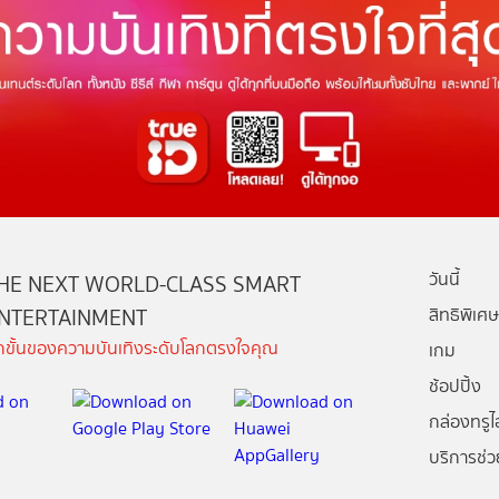
วันนี้
HE NEXT WORLD-CLASS SMART
NTERTAINMENT
สิทธิพิเศษ
ีกขั้นของความบันเทิงระดับโลกตรงใจคุณ
เกม
ช้อปปิ้ง
กล่องทรูไอ
บริการช่ว