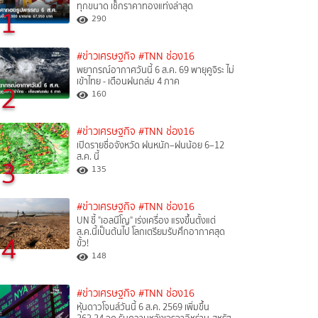
ทุกขนาด เช็กราคาทองแท่งล่าสุด
1
290
#ข่าวเศรษฐกิจ
#TNN ช่อง16
พยากรณ์อากาศวันนี้ 6 ส.ค. 69 พายุคูจิระ ไม่
เข้าไทย - เตือนฝนถล่ม 4 ภาค
2
160
#ข่าวเศรษฐกิจ
#TNN ช่อง16
เปิดรายชื่อจังหวัด ฝนหนัก–ฝนน้อย 6–12
ส.ค. นี้
3
135
#ข่าวเศรษฐกิจ
#TNN ช่อง16
UN ชี้ "เอลนีโญ" เร่งเครื่อง แรงขึ้นตั้งแต่
ส.ค.นี้เป็นต้นไป โลกเตรียมรับศึกอากาศสุด
4
ขั้ว!
148
#ข่าวเศรษฐกิจ
#TNN ช่อง16
หุ้นดาวโจนส์วันนี้ 6 ส.ค. 2569 เพิ่มขึ้น