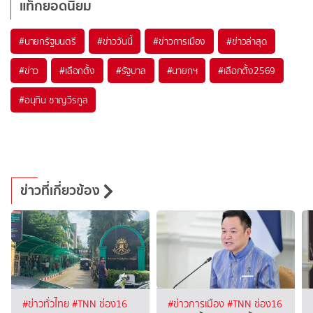
แท็กยอดนิยม
#
นายกรัฐมนตรี
#
ข่าววันนี้
#
ข่าวการเมือง
#
ข่าวล่าสุด
#
ข่าว
#
เลือกตั้ง
#
รัฐบาล
#
นายกฯ
#
เลือกตั้ง2569
#
อนุทิน ชาญวีรกูล
ข่าวที่เกี่ยวข้อง
#ข่าวทั่วไทย
#TNN ช่อง16
#ข่าวการเมือง
#TNN ช่อง16