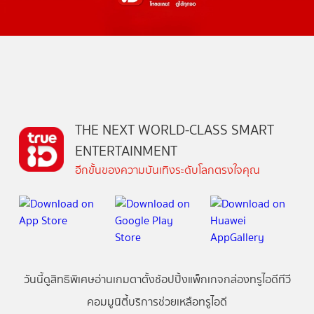
THE NEXT WORLD-CLASS SMART
ENTERTAINMENT
อีกขั้นของความบันเทิงระดับโลกตรงใจคุณ
วันนี้
ดู
สิทธิพิเศษ
อ่าน
เกม
ตาตั้ง
ช้อปปิ้ง
แพ็กเกจ
กล่องทรูไอดีทีวี
คอมมูนิตี้
บริการช่วยเหลือทรูไอดี