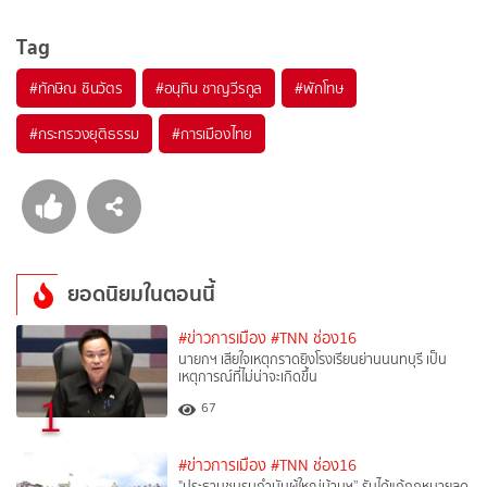
Tag
#
ทักษิณ ชินวัตร
#
อนุทิน ชาญวีรกูล
#
พักโทษ
#
กระทรวงยุติธรรม
#
การเมืองไทย
ยอดนิยมในตอนนี้
#ข่าวการเมือง
#TNN ช่อง16
นายกฯ เสียใจเหตุกราดยิงโรงเรียนย่านนนทบุรี เป็น
เหตุการณ์ที่ไม่น่าจะเกิดขึ้น
1
67
#ข่าวการเมือง
#TNN ช่อง16
"ประธานชมรมกำนันผู้ใหญ่บ้านฯ” รับได้แก้กฎหมายลด