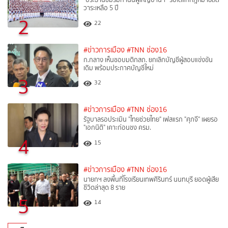
วาระเหลือ 5 ปี
2
22
#ข่าวการเมือง
#TNN ช่อง16
ก.กลาง เห็นชอบมติกสถ. ยกเลิกบัญชีผู้สอบแข่งขัน
เดิม พร้อมประกาศบัญชีใหม่
3
32
#ข่าวการเมือง
#TNN ช่อง16
รัฐบาลรอประเมิน "ไทยช่วยไทย" เฟสแรก "ศุภจี" เผยรอ
"เอกนิติ" เคาะก่อนชง ครม.
4
15
#ข่าวการเมือง
#TNN ช่อง16
นายกฯ ลงพื้นที่โรงเรียนเทพศิรินทร์ นนทบุรี ยอดผู้เสีย
ชีวิตล่าสุด 8 ราย
5
14