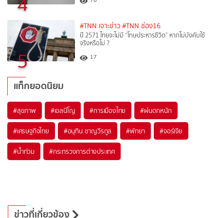
4
#TNN เจาะข่าว
#TNN ช่อง16
ปี 2571 ไทยจะไม่มี “โทษประหารชีวิต” หากไม่บังคับใช้
จริงหรือไม่ ?​
5
17
แท็กยอดนิยม
#
สุขภาพ
#
เอลนีโญ
#
การเมืองไทย
#
ฝนตกหนัก
#
เศรษฐกิจไทย
#
อนุทิน ชาญวีรกูล
#
พัทยา
#
จอร์เจีย
#
น้ำท่วม
#
กระทรวงการต่างประเทศ
ข่าวที่เกี่ยวข้อง