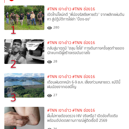
#TNN เจาะข่าว
#TNN ช่อง16
เปิดไทม์ไลน์คดี “พี่น้องรัสเซียหายตัว” จากพลิกแผ่นดิน
หา สู่ปฏิบัติการไล่ล่า "ป๋อง-ธง"
1
280
#TNN เจาะข่าว
#TNN ช่อง16
กลับสู่มาตุภูมิ "ฮลุน โซโล่" การเดินทางครั้งสุดท้ายของ
นักแบกเป้ผู้สร้างแรงบันดาลใจ
2
28
#TNN เจาะข่าว
#TNN ช่อง16
เตือนฝนตกหนัก 6-9 ส.ค. เสี่ยงท่วมหลายจว. แม้ปีนี้
ฝนน้อยจากเอลนีโญ
3
27
#TNN เจาะข่าว
#TNN ช่อง16
ผื่นไม่หายต้องตรวจ HIV จริงหรือ? เปิดข้อเท็จจริง
พร้อมอัปเดตสถานการณ์ผู้ติดเชื้อปี 2569
76