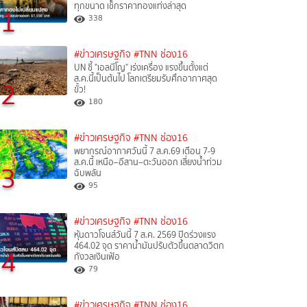
ทุกขนาด เช็กราคาทองแท่งล่าสุด
1
338
#ข่าวเศรษฐกิจ
#TNN ช่อง16
UN ชี้ "เอลนีโญ" เร่งเครื่อง แรงขึ้นตั้งแต่
ส.ค.นี้เป็นต้นไป โลกเตรียมรับศึกอากาศสุด
2
ขั้ว!
180
#ข่าวเศรษฐกิจ
#TNN ช่อง16
พยากรณ์อากาศวันนี้ 7 ส.ค.69 เตือน 7-9
ส.ค.นี้ เหนือ–อีสาน–ตะวันออก เสี่ยงน้ำท่วม
3
ฉับพลัน
95
#ข่าวเศรษฐกิจ
#TNN ช่อง16
หุ้นดาวโจนส์วันนี้ 7 ส.ค. 2569 ปิดร่วงแรง
464.02 จุด ราคาน้ำมันปรับตัวขึ้นตลาดวิตก
4
กังวลเงินเฟ้อ
79
#ข่าวเศรษฐกิจ
#TNN ช่อง16