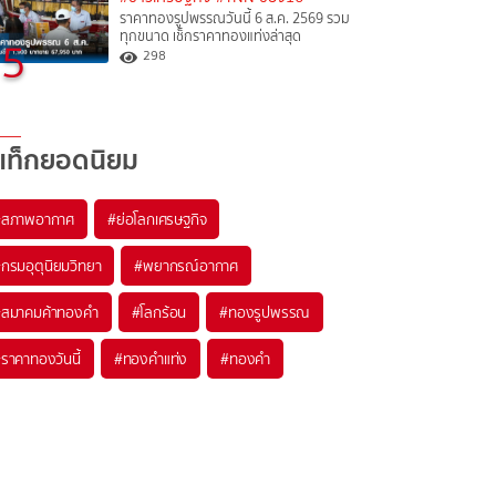
ราคาทองรูปพรรณวันนี้ 6 ส.ค. 2569 รวม
ทุกขนาด เช็กราคาทองแท่งล่าสุด
5
298
แท็กยอดนิยม
#
สภาพอากาศ
#
ย่อโลกเศรษฐกิจ
#
กรมอุตุนิยมวิทยา
#
พยากรณ์อากาศ
#
สมาคมค้าทองคำ
#
โลกร้อน
#
ทองรูปพรรณ
#
ราคาทองวันนี้
#
ทองคำแท่ง
#
ทองคำ