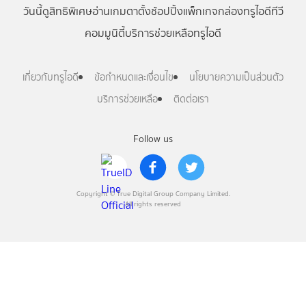
วันนี้
ดู
สิทธิพิเศษ
อ่าน
เกม
ตาตั้ง
ช้อปปิ้ง
แพ็กเกจ
กล่องทรูไอดีทีวี
คอมมูนิตี้
บริการช่วยเหลือทรูไอดี
เกี่ยวกับทรูไอดี
ข้อกำหนดและเงื่อนไข
นโยบายความเป็นส่วนตัว
บริการช่วยเหลือ
ติดต่อเรา
Follow us
Copyright © True Digital Group Company Limited.
All rights reserved