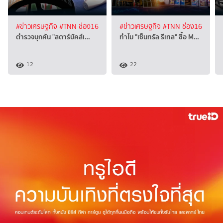
#ข่าวเศรษฐกิจ
#TNN ช่อง16
#ข่าวเศรษฐกิจ
#TNN ช่อง16
ตำรวจบุกค้น "สตาร์บัคส์เ…
ทำไม "เซ็นทรัล รีเทล" ซื้อ M…
12
22