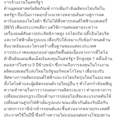
การจ้างงานในสหรัฐฯ
ด้านยุทธศาสตร์ผลิตภัณฑ์ การเพิ่มกำลังผลิตรถไฮบริดใน
สหรัฐฯ ถือเป็นการตอกย้ำแนวทางหลายเส้นทางสู่การลด
คาร์บอนของโตโยต้า ซึ่งไม่ได้พึ่งพารถยนต์ไฟฟ้าแบตเตอรี่
(BEV) เพียงประเภทเดียว แต่ใช้การผสมผสานระหว่าง
เครื่องยนต์สันดาปประสิทธิภาพสูง รถไฮบริด ปลั๊กอินไฮบริด
และรถไฟฟ้าเต็มรูปแบบ เพื่อปรับให้เหมาะกับข้อกำหนดด้าน
สิ่งแวดล้อมและโครงสร้างพื้นฐานของแต่ละประเทศ
การประกาศลงทุนรอบล่าสุดเกิดขึ้นต่อเนื่องจากการที่โตโย
ต้ายืนยันแผนเพิ่มเม็ดเงินลงทุนในสหรัฐฯ อีกสูงสุด 1 หมื่นล้าน
ดอลลาร์ในช่วง 5 ปีข้างหน้า ซึ่งรวมถึงการลงทุนในโรงงาน
ผลิตแบตเตอรี่แห่งใหม่ในรัฐนอร์ทแคโรไลนา เพื่อรองรับ
ทิศทางการผลิตรถยนต์ไฟฟ้าและรถไฮบริดรุ่นใหม่ในอนาคต
ทั้งโตโยต้าและผู้ผลิตรถยนต์รายใหญ่อื่น ๆ ทั่วโลกกำลังเผชิญ
ความท้าทายในการวางแผนการผลิตระยะยาว ท่ามกลางการ
เปลี่ยนแปลงกฎระเบียบด้านการปล่อยไอเสียและแรงกดดันให้
เปลี่ยนผ่านสู่รถไฟฟ้าเต็มรูปแบบ ขณะเดียวกันต้องรับมือกับ
มาตรการภาษีนำเข้ารถยนต์และชิ้นส่วนจากหลายประเทศที่
ประกาศใช้ในปีนี้ ซึ่งสร้างความไม่แน่นอนต่อห่วงโซ่อุปทาน