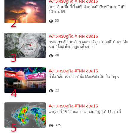
#ข่าวเศรษฐกิจ
#TNN ช่อง16
อุตุฯ เตือนพื้นที่เสี่ยงภัยฝนตกหนักถึงหนักมากวันที่
10 ส.ค. 69
2
33
#ข่าวเศรษฐกิจ
#TNN ช่อง16
กรมอุตุฯ อัปเดตเส้นทางพายุ 2 ลูก “ดอลฟิน” และ “จัน
หอม” ไม่เข้าไทย-อยู่ห่างไกลมาก
3
40
#ข่าวเศรษฐกิจ
#TNN ช่อง16
ทำไม "เซ็นทรัล รีเทล" ซื้อ MaxValu ปั้นเป็น Tops
4
22
#ข่าวเศรษฐกิจ
#TNN ช่อง16
พายุลูกที่ 15 “จันหอม” จ่อถล่ม “ญี่ปุ่น” 11 ส.ค.นี้
5
375