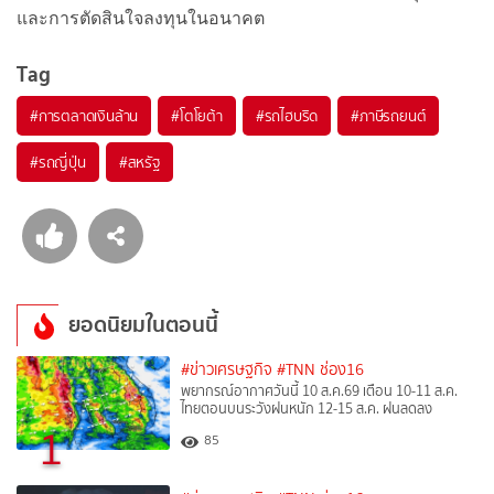
และการตัดสินใจลงทุนในอนาคต
Tag
#
การตลาดเงินล้าน
#
โตโยต้า
#
รถไฮบริด
#
ภาษีรถยนต์
#
รถญี่ปุ่น
#
สหรัฐ
ยอดนิยมในตอนนี้
#ข่าวเศรษฐกิจ
#TNN ช่อง16
พยากรณ์อากาศวันนี้ 10 ส.ค.69 เตือน 10-11 ส.ค.
ไทยตอนบนระวังฝนหนัก 12-15 ส.ค. ฝนลดลง
1
85