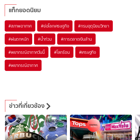
แท็กยอดนิยม
#
สภาพอากาศ
#
ย่อโลกเศรษฐกิจ
#
กรมอุตุนิยมวิทยา
#
ฝนตกหนัก
#
น้ำท่วม
#
การตลาดเงินล้าน
#
พยากรณ์อากาศวันนี้
#
โลกร้อน
#
เศรษฐกิจ
#
พยากรณ์อากาศ
ข่าวที่เกี่ยวข้อง