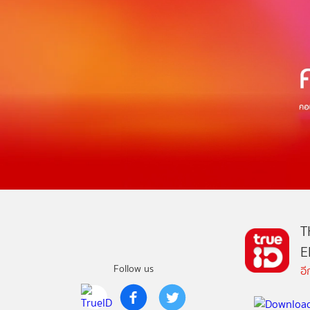
T
E
Follow us
อ