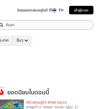
TH
เข้าสู่ระบบ
โหลดแอป
กล่องทรูไอดี ทีวี
ระเทศ
อื่นๆ
ยอดนิยมในตอนนี้
#ข่าวเศรษฐกิจ
#TNN ช่อง16
พายุลูกที่ 15 “จันหอม” จ่อถล่ม “ญี่ปุ่น” 11