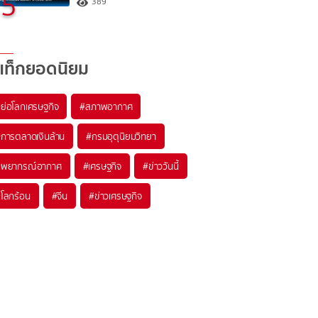
5
389
แท็กยอดนิยม
#
ย่อโลกเศรษฐกิจ
#
สภาพอากาศ
#
การตลาดเงินล้าน
#
กรมอุตุนิยมวิทยา
#
พยากรณ์อากาศ
#
เศรษฐกิจ
#
ข่าววันนี้
#
โลกร้อน
#
จีน
#
ข่าวเศรษฐกิจ