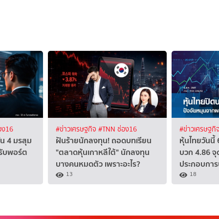
อง16
#ข่าวเศรษฐกิจ
#TNN ช่อง16
#ข่าวเศรษฐกิ
ัน 4 มรสุม
ฝันร้ายนักลงทุน! ถอดบทเรียน
หุ้นไทยวันนี
รับพอร์ต
"ตลาดหุ้นเกาหลีใต้" นักลงทุน
บวก 4.86 จุ
บางคนหมดตัว เพราะอะไร?
ประกอบการบ
13
18