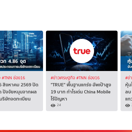
จ
#TNN ช่อง16
#ข่าวเศรษฐกิจ
#TNN ช่อง16
#ข่
้ 6 สิงหาคม 2569 ปิด
"TRUE" พื้นฐานแกร่ง อัพเป้าสูง
หุ้
ด ปัจจัยหนุนจากผล
19 บาท กำไรเด่น China Mobile
ลบ 
ริษัทจดทะเบียน
ไร้ปัญหา
แกว
24