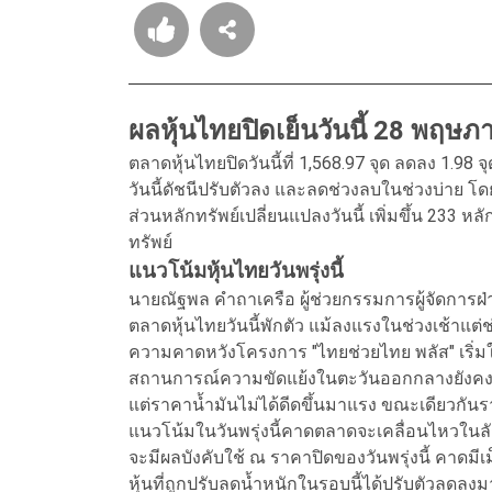
ผลหุ้นไทยปิดเย็นวันนี้ 28 พฤษ
ตลาดหุ้นไทยปิดวันนี้ที่ 1,568.97 จุด ลดลง 1.98 
วันนี้ดัชนีปรับตัวลง และลดช่วงลบในช่วงบ่าย โดย
ส่วนหลักทรัพย์เปลี่ยนแปลงวันนี้ เพิ่มขึ้น 233 ห
ทรัพย์
แนวโน้มหุ้นไทยวันพรุ่งนี้
นายณัฐพล คำถาเครือ ผู้ช่วยกรรมการผู้จัดการฝ่
ตลาดหุ้นไทยวันนี้พักตัว แม้ลงแรงในช่วงเช้าแต่ช
ความคาดหวังโครงการ "ไทยช่วยไทย พลัส" เริ่มใช้จ่า
สถานการณ์ความขัดแย้งในตะวันออกกลางยังคงม
แต่ราคาน้ำมันไม่ได้ดีดขึ้นมาแรง ขณะเดียวกันร
แนวโน้มในวันพรุ่งนี้คาดตลาดจะเคลื่อนไหวใน
จะมีผลบังคับใช้ ณ ราคาปิดของวันพรุ่งนี้ คาดมี
หุ้นที่ถูกปรับลดน้ำหนักในรอบนี้ได้ปรับตัวลดลงม