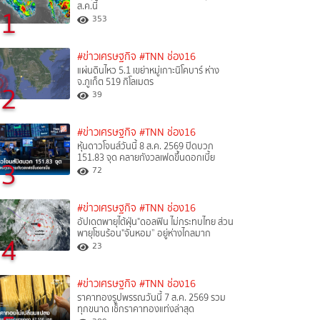
ส.ค.นี้
1
353
#ข่าวเศรษฐกิจ
#TNN ช่อง16
แผ่นดินไหว 5.1 เขย่าหมู่เกาะนิโคบาร์ ห่าง
จ.ภูเก็ต 519 กิโลเมตร
2
39
#ข่าวเศรษฐกิจ
#TNN ช่อง16
หุ้นดาวโจนส์วันนี้ 8 ส.ค. 2569 ปิดบวก
151.83 จุด คลายกังวลเฟดขึ้นดอกเบี้ย
3
72
#ข่าวเศรษฐกิจ
#TNN ช่อง16
อัปเดตพายุไต้ฝุ่น"ดอลฟิน ไม่กระทบไทย ส่วน
พายุโซนร้อน"จันหอม” อยู่ห่างไกลมาก
4
23
#ข่าวเศรษฐกิจ
#TNN ช่อง16
ราคาทองรูปพรรณวันนี้ 7 ส.ค. 2569 รวม
ทุกขนาด เช็กราคาทองแท่งล่าสุด