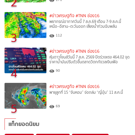
2
#ข่าวเศรษฐกิจ
#TNN ช่อง16
พยากรณ์อากาศวันนี้ 7 ส.ค.69 เตือน 7-9 ส.ค.นี้
เหนือ–อีสาน–ตะวันออก เสี่ยงน้ำท่วมฉับพลัน
3
112
#ข่าวเศรษฐกิจ
#TNN ช่อง16
หุ้นดาวโจนส์วันนี้ 7 ส.ค. 2569 ปิดร่วงแรง 464.02 จุด
ราคาน้ำมันปรับตัวขึ้นตลาดวิตกกังวลเงินเฟ้อ
4
90
#ข่าวเศรษฐกิจ
#TNN ช่อง16
พายุลูกที่ 15 “จันหอม” จ่อถล่ม “ญี่ปุ่น” 11 ส.ค.นี้
5
69
แท็กยอดนิยม