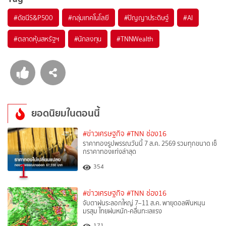
#
ดัชนีS&P500
#
กลุ่มเทคโนโลยี
#
ปัญญาประดิษฐ์
#
AI
#
ตลาดหุ้นสหรัฐฯ
#
นักลงทุน
#
TNNWealth
ยอดนิยมในตอนนี้
#ข่าวเศรษฐกิจ
#TNN ช่อง16
ราคาทองรูปพรรณวันนี้ 7 ส.ค. 2569 รวมทุกขนาด เช็
กราคาทองแท่งล่าสุด
1
354
#ข่าวเศรษฐกิจ
#TNN ช่อง16
จับตาฝนระลอกใหญ่ 7–11 ส.ค. พายุดอลฟินหนุน
มรสุม ไทยฝนหนัก-คลื่นทะเลแรง
171