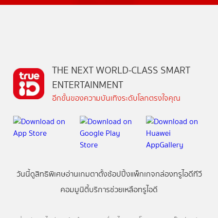
THE NEXT WORLD-CLASS SMART
ENTERTAINMENT
อีกขั้นของความบันเทิงระดับโลกตรงใจคุณ
วันนี้
ดู
สิทธิพิเศษ
อ่าน
เกม
ตาตั้ง
ช้อปปิ้ง
แพ็กเกจ
กล่องทรูไอดีทีวี
คอมมูนิตี้
บริการช่วยเหลือทรูไอดี