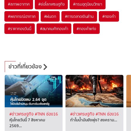
#
สภาพอากาศ
#
ย่อโลกเศรษฐกิจ
#
กรมอุตุนิยมวิทยา
#
พยากรณ์อากาศ
#
ฝนตก
#
การตลาดเงินล้าน
#
ทองคำ
#
ราคาทองวันนี้
#
สมาคมค้าทองคำ
#
ทองคำแท่ง
ข่าวที่เกี่ยวข้อง
#ข่าวเศรษฐกิจ
#TNN ช่อง16
#ข่าวเศรษฐกิจ
#TNN ช่อง16
หุ้นไทยวันนี้ 7 สิงหาคม
ทำไมน้ำมันยังพุ่ง? สงคราม…
2569…