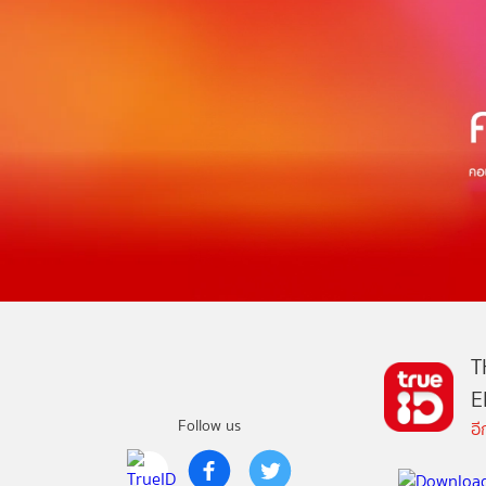
T
E
Follow us
อ