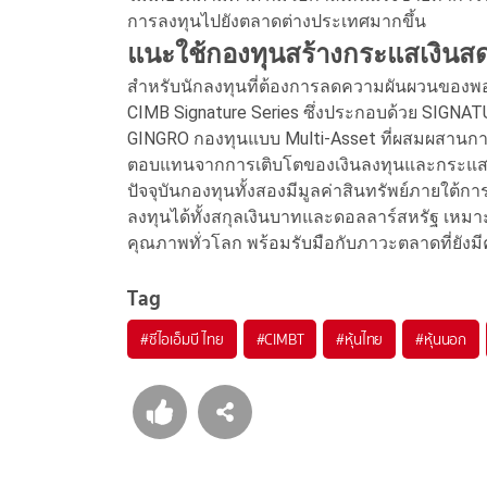
การลงทุนไปยังตลาดต่างประเทศมากขึ้น
แนะใช้กองทุนสร้างกระแสเงินส
สำหรับนักลงทุนที่ต้องการลดความผันผวนของพ
CIMB Signature Series ซึ่งประกอบด้วย SIG
GINGRO กองทุนแบบ Multi-Asset ที่ผสมผสานการ
ตอบแทนจากการเติบโตของเงินลงทุนและกระแสเงิ
ปัจจุบันกองทุนทั้งสองมีมูลค่าสินทรัพย์ภายใต
ลงทุนได้ทั้งสกุลเงินบาทและดอลลาร์สหรัฐ เหมา
คุณภาพทั่วโลก พร้อมรับมือกับภาวะตลาดที่ยัง
Tag
#
ซีไอเอ็มบี ไทย
#
CIMBT
#
หุ้นไทย
#
หุ้นนอก