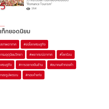
วิวาห์ระดับโลก ดันไทยฮับคอนเซปต์
5
"Romance Tourism"
164
แท็กยอดนิยม
#
สภาพอากาศ
#
ย่อโลกเศรษฐกิจ
#
กรมอุตุนิยมวิทยา
#
พยากรณ์อากาศ
#
โลกร้อน
#
เศรษฐกิจ
#
การตลาดเงินล้าน
#
สมาคมค้าทองคำ
#
ทองรูปพรรณ
#
ทองคำแท่ง