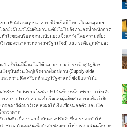
earch & Advisory ธนาคาร ซีไอเอ็มบี ไทย เปิดเผยมุมมอง
โลกยังมีแนวโน้มผันผวน แต่ยังไม่ใช่จังหวะลดน้ำหนักการ
ะกำไรของบริษัทจดทะเบียนยังแข็งแกร่ง โดยความเสี่ยง
ยการเงินของธนาคารกลางสหรัฐฯ (Fed) และ ระดับมูลค่าของ
น 1 ครั้งในปีนี้ แต่ไม่ได้หมายความว่าจะเข้าสู่วัฏจักร
ปัจจุบันส่วนใหญ่เกิดจากฝั่งอุปทาน (Supply-side
ะความตึงเครียดด้านภูมิรัฐศาสตร์ ซึ่งมีแนวโน้ม
สหรัฐฯ กับอิหร่านในช่วง 60 วันข้างหน้า เพราะจะเป็นตัว
รเจรจาประสบความสำเร็จและผู้ผลิตสามารถเพิ่มกำลัง
ดอลลาร์ต่อบาร์เรล ส่งผลให้เงินเฟ้อชะลอตัว และเปิด
เร็วกว่าคาด
ย้งยืดเยื้อ ราคาน้ำมันอาจปรับตัวขึ้นแรง จนทำให้
ิจชะลอตัวแต่เงินเฟ้อยังสูง ซึ่งจะทำให้การดำเนินนโยบาย