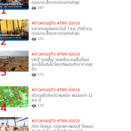
ทุกขนาด เช็กราคาทองแท่งล่าสุด
1
297
#ข่าวเศรษฐกิจ
#TNN ช่อง16
ราคาทองรูปพรรณวันนี้ 7 ส.ค. 2569 รวม
ทุกขนาด เช็กราคาทองแท่งล่าสุด
2
151
#ข่าวเศรษฐกิจ
#TNN ช่อง16
UN ชี้ "เอลนีโญ" เร่งเครื่อง แรงขึ้นตั้งแต่
ส.ค.นี้เป็นต้นไป โลกเตรียมรับศึกอากาศสุด
3
ขั้ว!
172
#ข่าวเศรษฐกิจ
#TNN ช่อง16
เปิดรายชื่อจังหวัด ฝนหนัก–ฝนน้อย 6–12
ส.ค. นี้
4
135
#ข่าวเศรษฐกิจ
#TNN ช่อง16
ททท. ปักหมุด ‘กรุงเทพฯ-เพชรบุรี’ โรดแมป