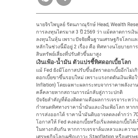
นายจิรไพบูลย์ รัตนภาณุรักษ์ Head, Wealth Res
การลงทุนไตรมาส 3 ปี 2569 ว่า แม้ตลาดการเงิน
ลงทุนในหุ้น เพราะปัจจัยพื้นฐานเศรษฐกิจโลกแล
หลักในช่วงนี้มีอยู่ 2 เรื่อง คือ ทิศทางนโยบา
สินทรัพย์เสี่ยงที่ปรับตัวขึ้นมาสูง
เงินเฟ้อ-น้ำมัน ตัวแปรชี้ทิศดอกเบี้ยโลก
แม้ Fed ยังมีโอกาสปรับขึ้นอัตราดอกเบี้ยอีกไม่เกิ
ดอกเบี้ยขาขึ้นรอบใหม่ เพราะแรงกดดันเงินเฟ้อใน
Inflation) โดยเฉพาะผลกระทบจากราคาพลังงานแล
คลี่คลายหากสถานการณ์กลับสู่ภาวะปกติ
ปัจจัยสำคัญที่ต้องติดตามคือผลการเจรจาระหว่าง
กำหนดทิศทางราคาน้ำมันและเงินเฟ้อโลก หากกา
การส่งออกได้ ราคาน้ำมันดิบอาจลดลงต่ำกว่า 70 
โอกาสให้ Fed คงดอกเบี้ยหรือเริ่มลดดอกเบี้ยได้
ในทางกลับกัน หากการเจรจาล้มเหลวและความขัดแ
เศรษฐกิจโลกเผชิญภาวะ Stagflation หรือเศรษฐก