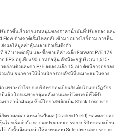
ปรับตัวขึ้นเร็วจากแรงหนุนของราคาน้ำมันที่ปรับลดลง และ
Flow ต่างชาติเริ่มไหลกลับเข้ามา อย่างไรก็ตาม การฟื้น
งผลให้มูลค่าหุ้นหลายตัวเริ่มตึงตัว
ี่ 97 บาทต่อหุ้น และซื้อขายที่ค่าเฉลี่ย Forward P/E 17.9
ก EPS อยู่เพียง 90 บาทต่อหุ้น ดัชนีจะอยู่บริเวณ 1,615-
ลาดอ่อนตัวและค่า P/E ลดลงเหลือ 15 เท่า ดัชนีอาจถอยลง
ร่วมกัน ธนาคารให้น้ำหนักกรอบดัชนีที่เหมาะสมในช่วง
ัก เพราะกำไรของบริษัทจดทะเบียนยังเติบโตแบบวัฏจักร
ีแล้ว โดยเฉพาะกลุ่มพลังงานและปิโตรเคมีที่ได้รับ
วงราคาน้ำมันพุ่ง ซึ่งมีโอกาสพลิกเป็น Stock Loss หาก
ให้อัตราผลตอบแทนเงินปันผล (Dividend Yield) ของตลาดลด
ุ้นไทยเริ่มจำกัด หากผลประกอบการของบริษัทจดทะเบียน
ด้ ดังนั้นจึงแนะนำให้ลงทุนแบบ Selective และกระจาย