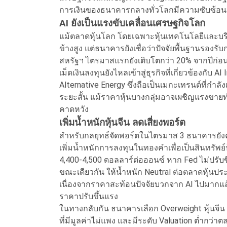
การเงินของธนาคารกลางทั่วโลกมีความซับซ้อน
AI ยังเป็นแรงขับเคลื่อนเศรษฐกิจโลก
แม้ตลาดหุ้นโลก โดยเฉพาะหุ้นเทคโนโลยีและบริษ
ข้างสูง แต่ธนาคารยังเชื่อว่าปัจจัยพื้นฐานรอ
สหรัฐฯ ไตรมาสแรกยังเติบโตกว่า 20% จากปีก่อน
เม็ดเงินลงทุนยังไหลเข้าสู่ธุรกิจที่เกี่ยวข้องกับ 
Alternative Energy ซึ่งถือเป็นเมกะเทรนด์ที่กำ
ระยะสั้น แม้ราคาหุ้นบางกลุ่มอาจเผชิญแรงขา
คาดหวัง
เพิ่มน้ำหนักหุ้นจีน ลดเสี่ยงพอร์ต
สำหรับกลยุทธ์จัดพอร์ตในไตรมาส 3 ธนาคารยังค
เพิ่มน้ำหนักการลงทุนในทองคำเพื่อเป็นสินทรัพย
4,400-4,500 ดอลลาร์ต่อออนซ์ หาก Fed ไม่ปรับขึ้
ขณะเดียวกัน ให้น้ำหนัก Neutral ต่อตลาดหุ้นป
เนื่องจากราคาสะท้อนปัจจัยบวกจาก AI ไปมาก
ราคาปรับขึ้นแรง
ในทางกลับกัน ธนาคารเลือก Overweight หุ้นจีน
ที่มีมูลค่าไม่แพง และมีระดับ Valuation ต่ำกว่า