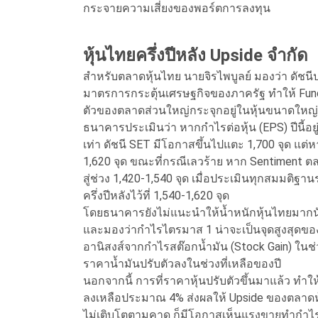
กระจายความเสี่ยงของพอร์ตการลงทุน
หุ้นไทยครึ่งปีหลัง Upside จำกัด
สำหรับตลาดหุ้นไทย นายจิรไพบูลย์ มองว่า ดัชนี
มาตรการกระตุ้นเศรษฐกิจของภาครัฐ ทำให้ Fund 
ตัวของตลาดส่วนใหญ่กระจุกอยู่ในหุ้นขนาดใหญ่ ส่
ธนาคารประเมินว่า หากกำไรต่อหุ้น (EPS) ปีนี้อยู่ท
เท่า ดัชนี SET มีโอกาสขึ้นไปแตะ 1,700 จุด แต่หา
1,620 จุด ขณะที่กรณีเลวร้าย หาก Sentiment ต
สู่ช่วง 1,420-1,540 จุด
เมื่อประเมินทุกสมมติฐาน
ครึ่งปีหลังไว้ที่ 1,540-1,620 จุด
โดยธนาคารยังไม่แนะนำให้น้ำหนักหุ้นไทยมากน
และมองว่ากำไรไตรมาส 1 น่าจะเป็นจุดสูงสุดของป
อานิสงส์จากกำไรสต๊อกน้ำมัน (Stock Gain) ในช่
ราคาน้ำมันปรับตัวลงในช่วงที่เหลือของปี
นอกจากนี้ การที่ราคาหุ้นปรับตัวขึ้นมาแล้ว ทำ
ลงเหลือประมาณ 4% ส่งผลให้ Upside ของตลาดห
ไม่เติบโตตามคาด ก็มีโอกาสเห็นแรงขายทำกำไรไ