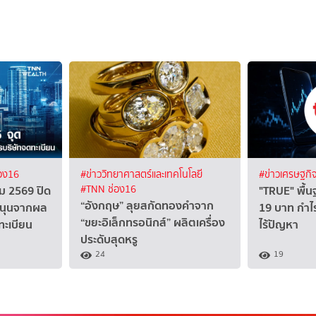
อง16
#ข่าววิทยาศาสตร์และเทคโนโลยี
#ข่าวเศรษฐกิ
คม 2569 ปิด
"TRUE" พื้น
#TNN ช่อง16
“อังกฤษ” ลุยสกัดทองคำจาก
ยหนุนจากผล
19 บาท กำไร
“ขยะอิเล็กทรอนิกส์” ผลิตเครื่อง
ะเบียน
ไร้ปัญหา
ประดับสุดหรู
24
19