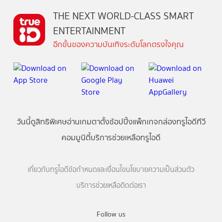
THE NEXT WORLD-CLASS SMART
ENTERTAINMENT
อีกขั้นของความบันเทิงระดับโลกตรงใจคุณ
วันนี้
ดู
สิทธิพิเศษ
อ่าน
เกม
ตาตั้ง
ช้อปปิ้ง
แพ็กเกจ
กล่องทรูไอดีทีวี
คอมมูนิตี้
บริการช่วยเหลือทรูไอดี
เกี่ยวกับทรูไอดี
ข้อกำหนดและเงื่อนไข
นโยบายความเป็นส่วนตัว
บริการช่วยเหลือ
ติดต่อเรา
Follow us