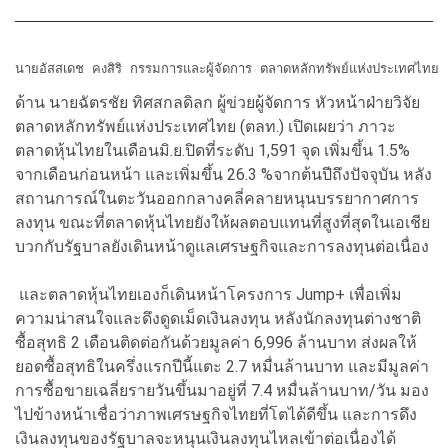
นายอัสสเดช คงสิริ กรรมการและผู้จัดการ ตลาดหลักทรัพย์แห่งประเทศไทย กล่าว
ด้าน นายฉัตรชัย ทิศสกลดิลก ผู้ข่วยผู้จัดการ หัวหน้าฝ่ายวิจัย
ตลาดหลักทรัพย์แห่งประเทศไทย (ตลท.) เปิดเผยว่า ภาวะ
ตลาดหุ้นไทยในเดือนมิ.ย.ปิดที่ระดับ 1,591 จุด เพิ่มขึ้น 1.5%
จากเดือนก่อนหน้า และเพิ่มขึ้น 26.3 %จากต้นปีถึงปัจจุบัน หลัง
สถานการณ์ในตะวันออกกลางคลี่คลายหนุนบรรยากาศการ
ลงทุน ขณะที่ตลาดหุ้นไทยยังให้ผลตอบแทนที่สูงที่สุดในเอเชีย
บวกกับรัฐบาลยังเดินหน้าดูแลเศรษฐกิจและการลงทุนต่อเนื่อง
และตลาดหุ้นไทยเองก็เดินหน้าโครงการ Jump+ เพื่อเพิ่ม
ความน่าสนใจและดึงดูดเม็ดเงินลงทุน หลังนักลงทุนต่างชาติ
ซื้อสุทธิ 2 เดือนติดต่อกันด้วยมูลค่า 6,996 ล้านบาท ส่งผลให้
ยอดซื้อสุทธิในครึ่งแรกปีนี้แตะ 2.7 หมื่นล้านบาท และมีมูลค่า
การซื้อขายเฉลี่ยรายวันขึ้นมาอยู่ที่ 7.4 หมื่นล้านบาท/วัน มอง
ไปข้างหน้าเชื่อว่าภาพเศรษฐกิจไทยที่โตได้ดีขึ้น และการดึง
เงินลงทุนของรัฐบาลจะหนุนเงินลงทุนไหลเข้าต่อเนื่องได้