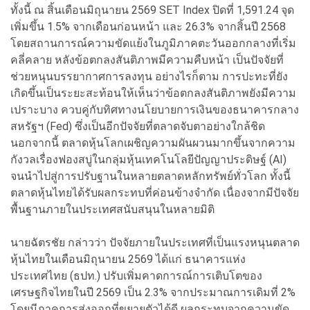
ทั้งนี้ ณ สิ้นเดือนมิถุนายน 2569 SET Index ปิดที่ 1,591.24 จุด
เพิ่มขึ้น 1.5% จากเดือนก่อนหน้า และ 26.3% จากสิ้นปี 2568
โดยสถานการณ์ความขัดแย้งในภูมิภาคตะวันออกกลางที่เริ่ม
คลี่คลาย หลังข้อตกลงสันติภาพมีความคืบหน้า เป็นปัจจัยที่
ช่วยหนุนบรรยากาศการลงทุน อย่างไรก็ตาม การปะทะที่ยัง
เกิดขึ้นเป็นระยะสะท้อนให้เห็นว่าข้อตกลงสันติภาพยังมีความ
เปราะบาง ควบคู่กับทิศทางนโยบายการเงินของธนาคารกลาง
สหรัฐฯ (Fed) ซึ่งเป็นอีกปัจจัยที่ตลาดจับตาอย่างใกล้ชิด
นอกจากนี้ ตลาดหุ้นโลกเผชิญความผันผวนมากขึ้นจากความ
กังวลเรื่องฟองสบู่ในกลุ่มหุ้นเทคโนโลยีปัญญาประดิษฐ์ (AI)
จนนำไปสู่การปรับฐานในหลายตลาดหลักทรัพย์ทั่วโลก ทั้งนี้
ตลาดหุ้นไทยได้รับผลกระทบที่ค่อนข้างจำกัด เนื่องจากมีปัจจัย
พื้นฐานภายในประเทศสนับสนุนในหลายมิติ
นายฉัตรชัย กล่าวว่า ปัจจัยภายในประเทศที่เป็นแรงหนุนตลาด
หุ้นไทยในเดือนมิถุนายน 2569 ได้แก่ ธนาคารแห่ง
ประเทศไทย (ธปท.) ปรับเพิ่มคาดการณ์การเติบโตของ
เศรษฐกิจไทยในปี 2569 เป็น 2.3% จากประมาณการเดิมที่ 2%
โดยมีภาคการส่งออกที่ขยายตัวได้ดี ผลกระทบจากความขัด