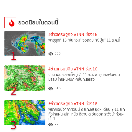
ยอดนิยมในตอนนี้
#ข่าวเศรษฐกิจ
#TNN ช่อง16
พายุลูกที่ 15 “จันหอม” จ่อถล่ม “ญี่ปุ่น” 11 ส.ค.นี้
1
335
#ข่าวเศรษฐกิจ
#TNN ช่อง16
จับตาฝนระลอกใหญ่ 7–11 ส.ค. พายุดอลฟินหนุน
มรสุม ไทยฝนหนัก-คลื่นทะเลแรง
2
616
#ข่าวเศรษฐกิจ
#TNN ช่อง16
พยากรณ์อากาศวันนี้ 8 ส.ค.69 อุตุฯ เตือน 8-11 ส.ค
ทั่วไทยฝนหนัก เหนือ อีสาน ตะวันออก ระวังน้ำท่วม-
น้ำป่า
3
77