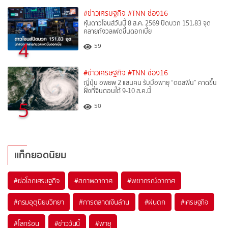
#ข่าวเศรษฐกิจ
#TNN ช่อง16
หุ้นดาวโจนส์วันนี้ 8 ส.ค. 2569 ปิดบวก 151.83 จุด
คลายกังวลเฟดขึ้นดอกเบี้ย
4
59
#ข่าวเศรษฐกิจ
#TNN ช่อง16
ญี่ปุ่น อพยพ 2 แสนคน รับมือพายุ “ดอลฟิน” คาดขึ้น
ฝั่งที่จีนตอนใต้ 9-10 ส.ค.นี้
5
50
แท็กยอดนิยม
#
ย่อโลกเศรษฐกิจ
#
สภาพอากาศ
#
พยากรณ์อากาศ
#
กรมอุตุนิยมวิทยา
#
การตลาดเงินล้าน
#
ฝนตก
#
เศรษฐกิจ
#
โลกร้อน
#
ข่าววันนี้
#
พายุ