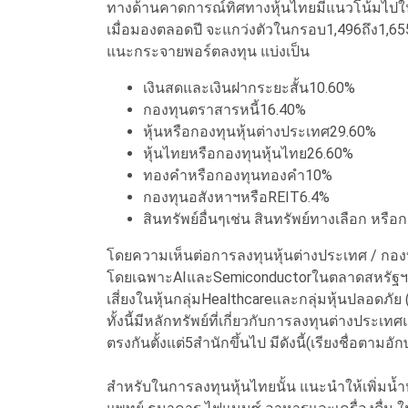
ทางด้านคาดการณ์ทิศทางหุ้นไทยมีแนวโน้มไปใน
เมื่อมองตลอดปี จะแกว่งตัวในกรอบ1,496ถึง1,655จ
แนะกระจายพอร์ตลงทุน แบ่งเป็น
เงินสดและเงินฝากระยะสั้น10.60%
กองทุนตราสารหนี้16.40%
หุ้นหรือกองทุนหุ้นต่างประเทศ29.60%
หุ้นไทยหรือกองทุนหุ้นไทย26.60%
ทองคำหรือกองทุนทองคำ10%
กองทุนอสังหาฯหรือREIT6.4%
สินทรัพย์อื่นๆเช่น สินทรัพย์ทางเลือก หรื
โดยความเห็นต่อการลงทุนหุ้นต่างประเทศ / กอ
โดยเฉพาะAIและSemiconductorในตลาดสหรัฐฯ แล
เสี่ยงในหุ้นกลุ่มHealthcareและกลุ่มหุ้นปลอดภัย
ทั้งนี้มีหลักทรัพย์ที่เกี่ยวกับการลงทุนต่างปร
ตรงกันตั้งแต่5สำนักขึ้นไป มีดังนี้(เรียงชื่อ
สำหรับในการลงทุนหุ้นไทยนั้น แนะนำให้เพิ่มน้