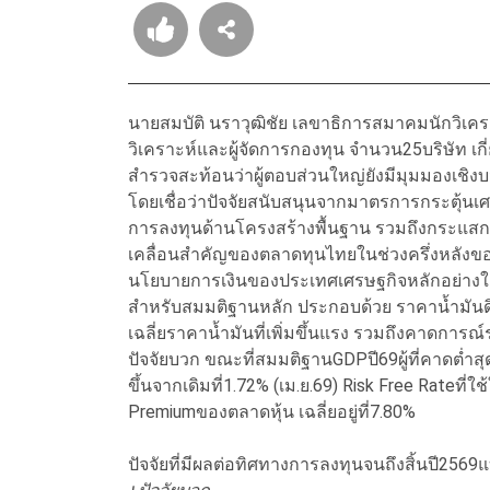
นายสมบัติ นราวุฒิชัย เลขาธิการสมาคมนักวิเค
วิเคราะห์และผู้จัดการกองทุน จำนวน25บริษัท เ
สำรวจสะท้อนว่าผู้ตอบส่วนใหญ่ยังมีมุมมองเช
โดยเชื่อว่าปัจจัยสนับสนุนจากมาตรการกระตุ้
การลงทุนด้านโครงสร้างพื้นฐาน รวมถึงกระแส
เคลื่อนสำคัญของตลาดทุนไทยในช่วงครึ่งหลังขอ
นโยบายการเงินของประเทศเศรษฐกิจหลักอย่างใก
สำหรับสมมติฐานหลัก ประกอบด้วย ราคาน้ำมันดิบเฉ
เฉลี่ยราคาน้ำมันที่เพิ่มขึ้นแรง รวมถึงคาดการณ์
ปัจจัยบวก ขณะที่สมมติฐานGDPปี69ผู้ที่คาดต่ำสุดท
ขึ้นจากเดิมที่1.72% (เม.ย.69) Risk Free Rateที่ใช
Premiumของตลาดหุ้น เฉลี่ยอยู่ที่7.80%
ปัจจัยที่มีผลต่อทิศทางการลงทุนจนถึงสิ้นปี2569แ