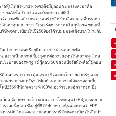
ดหุ้นไทย (Fund Flows)ซึ่งมีผู้ตอบ 92%รองลงมาคือ
ของAIที่ได้รับคะแนนเสียงเชิงบวก88%
์ความขัดแย้งระหว่างสหรัฐฯอิหร่านอิสราเอลที่บรรเทา
เงินลงทุนและการปรับพอร์ตการลงทุนในภูมิภาค ขณะที่
ัทจดทะเบียนในปี2569ยังได้รับมุมมองเชิงบวกในระดับ
ำคัญ โดยการลดหรือยุติมาตรการผ่อนคลายเชิง
กมองว่าเป็นความเสี่ยงสูงสุดต่อการลงทุนในตลาดทุนไทย
โยบายของสหรัฐฯ มีผู้ตอบ 56%ส่วนปัจจัยที่เหลือมีผู้ตอบ
ส3/68คือ มาตรการกระตุ้นเศรษฐกิจและนโยบายภาครัฐ และ
งธนาคารกลางสหรัฐฯ (เฟด)ด้านคาดการณ์อัตราดอกเบี้ย
นปี2569มีนักวิเคราะห์100%มองว่าจะคงอัตราดอกเบี้ย
น นักวิเคราะห์ประเมินว่า กำไรต่อหุ้น (EPS)ของตลาด
ลสำรวจครั้งก่อน ซึ่งอยู่ที่87.64บาท ต่อหุ้นและคาดว่าEPS
วกต่อการเติบโตของผลประกอบการบริษัทจดทะเบียนในปีหน้า