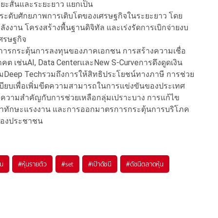
ยะสั้นและระยะยาว แยกเป็น
อยกระดับศักยภาพการเติบโตของเศรษฐกิจในระยะยาว โดย
งาน โครงสร้างพื้นฐานดิจิทัล และเร่งรัดการเบิกจ่ายงบ
ศรษฐกิจ
้นการกระตุ้นการลงทุนของภาคเอกชน การสร้างความเชื่อ
คต เช่นAI, Data CenterและNew S-Curveการดึงดูดเงิน
่มDeep Techรวมถึงการให้สิทธิประโยชน์ทางภาษี การช่วย
บียบเพื่อเพิ่มขีดความสามารถในการแข่งขันของประเทศ
วามสำคัญกับการช่วยเหลือกลุ่มเปราะบาง การแก้ไข
ัฒนาทักษะแรงงาน และการออกมาตรการกระตุ้นการบริโภค
ายของประชาชน
ุน
#
หุ้นรายตัว
#
set
#
เป้าดัชนี
#
ดัชนีตลาดหุ้น