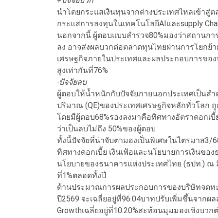
+ปัจจัยบวก
นำโดยกระแสเงินทุนจากต่างประเทศไหลเข้าสู่ตลา
กระแสการลงทุนในเทคโนโลยีAIและsupply Chain
นอกจากนี้ ผู้ตอบแบบสำรวจ80%มองว่าสถานการณ
ลง อาจส่งผลบวกต่อตลาดทุนไทยผ่านการโยกย้าย
เศรษฐกิจภายในประเทศและผลประกอบการของบริษ
สูงเท่ากันที่76%
-ปัจจัยลบ
ผู้ตอบให้น้ำหนักกับปัจจัยภายนอกประเทศเป็นส
ปริมาณ
(QE)ของประเทศเศรษฐกิจหลักทั่วโลก ถู
โดยมีผู้ตอบ68%รองลงมาคือทิศทางอัตราดอกเบี้ยน
ว่าเป็นลบไม่ถึง 50%ของผู้ตอบ
ทั้งนี้ปัจจัยที่น่าจับตามองเป็นพิเศษในไตรมา
ทิศทางดอกเบี้ย เงินเฟ้อและนโยบายการเงินขอ
นโยบายของธนาคารแห่งประเทศไทย (ธปท.) ณ สิ้
ที่1%ตลอดทั้งปี
ด้านประมาณการผลประกอบการของบริษัทจดทะเบีย
ปี2569 จะเฉลี่ยอยู่ที่96.04บาทปรับเพิ่มขึ้นจากผ
Growthเฉลี่ยอยู่ที่10.20%สะท้อนมุมมองเชิงบ