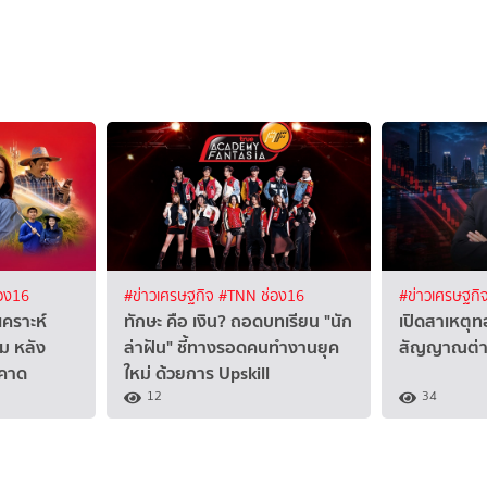
อง16
#ข่าวเศรษฐกิจ
#TNN ช่อง16
#ข่าวเศรษฐกิ
เคราะห์
ทักษะ คือ เงิน? ถอดบทเรียน "นัก
เปิดสาเหตุทอ
่ม หลัง
ล่าฝัน" ชี้ทางรอดคนทำงานยุค
สัญญาณต่าง
าคาด
ใหม่ ด้วยการ Upskill
12
34