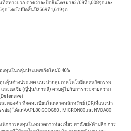
ทิศทางบวก คาดว่าจะปิดสิ้นไตรมาส3/69ที่1,608จุดและ
ุด โดยไปปิดสิ้นปี2569ที่1,619จุด
อกองทุนในกลุ่มประเทศเกิดใหม่0.40%
งทุนหุ้นต่างประเทศ แนะนำกลุ่มเทคโนโลยีและนวัตกรรม
ะเอเชีย (ญี่ปุ่น/เกาหลี) ควบคู่ไปกับการกระจายความ
 (Defensive)
ะเทศและทองคำ ที่จดทะเบียนในตลาดหลักทรัพย์ (DR)ที่แนะนำ
ตามอักษรย่อ) ได้แก่AAPL80,GOOG80 , MICRON80และNVDA80
ำหนักการลงทุนในหมวดการท่องเที่ยว พาณิชย์/ค้าปลีก การ