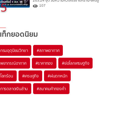
263.24 จุด รับความหวังเจรจาอิหร่าน-สหรัฐ
5
107
แท็กยอดนิยม
#
กรมอุตุนิยมวิทยา
#
สภาพอากาศ
#
พยากรณ์อากาศ
#
ราคาทอง
#
ย่อโลกเศรษฐกิจ
#
โลกร้อน
#
เศรษฐกิจ
#
ฝนตกหนัก
#
การตลาดเงินล้าน
#
สมาคมค้าทองคำ