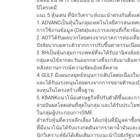
แพทย์ ธนาคาร ไฟแนนซ์ อาหารและเครื่องดื่ม 
ปิโตรเคมี
แนะ 5 หุ้นเด่น ที่นักวิเคราะห์แนะนำตรงกันตั้งแต
1. ADVANCเป็นหุ้นในกลุ่มเทคโนโลยีสารสนเทศแล
การใช้งานข้อมูล (Data)และการลงทุนที่เกี่ยวข้
2. AOTได้รับผลบวกโดยตรงจากภาคการท่องเที่ยวท
ปัจจัยบวกเฉพาะตัวจากการปรับขึ้นค่าธรรมเนียม
3. BHเป็นหุ้นกลุ่มการแพทย์ที่จะได้รับอานิสงส์
กลุ่มคนไข้จากตะวันออกกลางที่จะกลับมาเดินทางท
หลังสถานการณ์ความขัดแย้งคลี่คลาย
4. GULF มีแผนกลยุทธ์หนุนการเติบโตต่อเนื่องใน
และได้รับแรงหนุนโดยตรงจากการขยายตัวของDat
ลงทุนในโครงสร้างพื้นฐาน
5. KBANKแนวโน้มเศรษฐกิจที่ปรับตัวดีขึ้นและกา
จ่ายปันผลโดดเด่นที่สุดในกลุ่ม และได้รับประ
ในกลุ่มผู้ประกอบการSME
สำหรับหุ้นที่ควรหลีกเลี่ยง ได้แก่หุ้นที่มีมูลค่าซ
ที่มีแนวโน้มได้รับแรงกดดันจากราคาน้ำมันและส่
นักวิเคราะห์ยังได้เพิ่มเติมการแนะนำไปยังรัฐบา