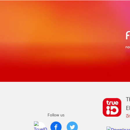
T
E
Follow us
อ