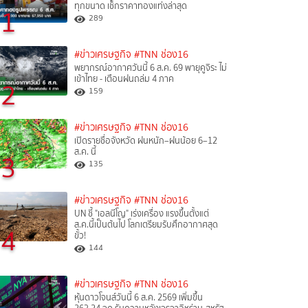
ทุกขนาด เช็กราคาทองแท่งล่าสุด
1
289
#ข่าวเศรษฐกิจ
#TNN ช่อง16
พยากรณ์อากาศวันนี้ 6 ส.ค. 69 พายุคูจิระ ไม่
เข้าไทย - เตือนฝนถล่ม 4 ภาค
2
159
#ข่าวเศรษฐกิจ
#TNN ช่อง16
เปิดรายชื่อจังหวัด ฝนหนัก–ฝนน้อย 6–12
ส.ค. นี้
3
135
#ข่าวเศรษฐกิจ
#TNN ช่อง16
UN ชี้ "เอลนีโญ" เร่งเครื่อง แรงขึ้นตั้งแต่
ส.ค.นี้เป็นต้นไป โลกเตรียมรับศึกอากาศสุด
4
ขั้ว!
144
#ข่าวเศรษฐกิจ
#TNN ช่อง16
หุ้นดาวโจนส์วันนี้ 6 ส.ค. 2569 เพิ่มขึ้น