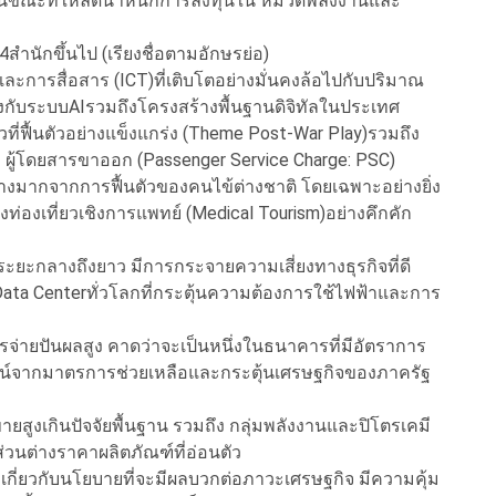
ในขณะที่ให้ลดน้ำหนักการลงทุนใน หมวดพลังงานและ
่4สำนักขึ้นไป (เรียงชื่อตามอักษรย่อ)
ะการสื่อสาร (ICT)ที่เติบโตอย่างมั่นคงล้อไปกับปริมาณ
องกับระบบAIรวมถึงโครงสร้างพื้นฐานดิจิทัลในประเทศ
ี่ฟื้นตัวอย่างแข็งแกร่ง (Theme Post-War Play)รวมถึง
 ผู้โดยสารขาออก (Passenger Service Charge: PSC)
อย่างมากจากการฟื้นตัวของคนไข้ต่างชาติ โดยเฉพาะอย่างยิ่ง
่องเที่ยวเชิงการแพทย์ (Medical Tourism)อย่างคึกคัก
ระยะกลางถึงยาว มีการกระจายความเสี่ยงทางธุรกิจที่ดี
a Centerทั่วโลกที่กระตุ้นความต้องการใช้ไฟฟ้าและการ
รจ่ายปันผลสูง คาดว่าจะเป็นหนึ่งในธนาคารที่มีอัตราการ
โยชน์จากมาตรการช่วยเหลือและกระตุ้นเศรษฐกิจของภาครัฐ
ื้อขายสูงเกินปัจจัยพื้นฐาน รวมถึง กลุ่มพลังงานและปิโตรเคมี
วนต่างราคาผลิตภัณฑ์ที่อ่อนตัว
ลเกี่ยวกับนโยบายที่จะมีผลบวกต่อภาวะเศรษฐกิจ มีความคุ้ม