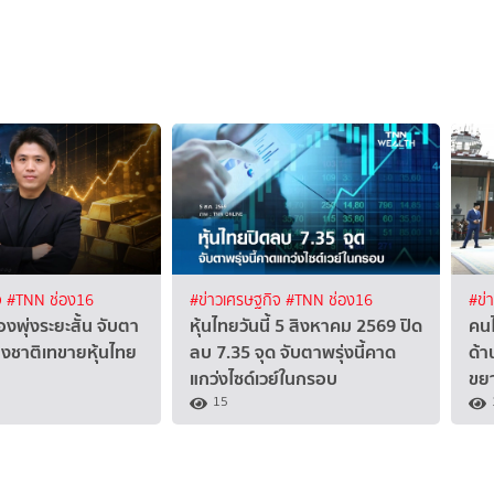
จ
#TNN ช่อง16
#ข่าวเศรษฐกิจ
#TNN ช่อง16
#ข่
งพุ่งระยะสั้น จับตา
หุ้นไทยวันนี้ 5 สิงหาคม 2569 ปิด
คนไ
ชาติเทขายหุ้นไทย
ลบ 7.35 จุด จับตาพรุ่งนี้คาด
ด้า
แกว่งไซด์เวย์ในกรอบ
ขยา
15