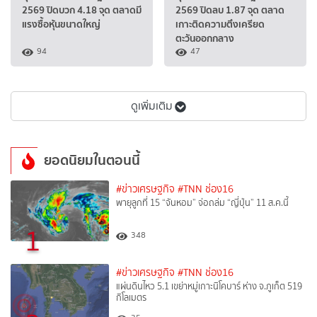
2569 ปิดบวก 4.18 จุด ตลาดมี
2569 ปิดลบ 1.87 จุด ตลาด
แรงซื้อหุ้นขนาดใหญ่
เกาะติดความตึงเครียด
ตะวันออกกลาง
94
47
ดูเพิ่มเติม
ยอดนิยมในตอนนี้
#ข่าวเศรษฐกิจ
#TNN ช่อง16
พายุลูกที่ 15 “จันหอม” จ่อถล่ม “ญี่ปุ่น” 11 ส.ค.นี้
1
348
#ข่าวเศรษฐกิจ
#TNN ช่อง16
แผ่นดินไหว 5.1 เขย่าหมู่เกาะนิโคบาร์ ห่าง จ.ภูเก็ต 519
กิโลเมตร