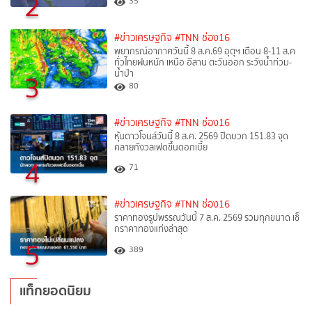
2
35
#ข่าวเศรษฐกิจ
#TNN ช่อง16
พยากรณ์อากาศวันนี้ 8 ส.ค.69 อุตุฯ เตือน 8-11 ส.ค
ทั่วไทยฝนหนัก เหนือ อีสาน ตะวันออก ระวังน้ำท่วม-
น้ำป่า
3
80
#ข่าวเศรษฐกิจ
#TNN ช่อง16
หุ้นดาวโจนส์วันนี้ 8 ส.ค. 2569 ปิดบวก 151.83 จุด
คลายกังวลเฟดขึ้นดอกเบี้ย
4
71
#ข่าวเศรษฐกิจ
#TNN ช่อง16
ราคาทองรูปพรรณวันนี้ 7 ส.ค. 2569 รวมทุกขนาด เช็
กราคาทองแท่งล่าสุด
5
389
แท็กยอดนิยม