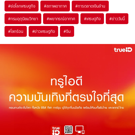
#
ย่อโลกเศรษฐกิจ
#
สภาพอากาศ
#
การตลาดเงินล้าน
#
กรมอุตุนิยมวิทยา
#
พยากรณ์อากาศ
#
เศรษฐกิจ
#
ข่าววันนี้
#
โลกร้อน
#
ข่าวเศรษฐกิจ
#
จีน