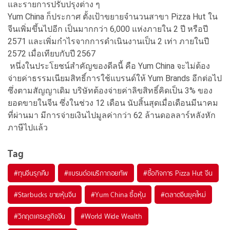
และรายการปรับปรุงต่าง ๆ
Yum China ก็ประกาศ ตั้งเป้าขยายจำนวนสาขา Pizza Hut ใน
จีนเพิ่มขึ้นไปอีก เป็นมากกว่า 6,000 แห่งภายใน 2 ปี หรือปี
2571 และเพิ่มกำไรจากการดำเนินงานเป็น 2 เท่า ภายในปี
2572 เมื่อเทียบกับปี 2567
หนึ่งในประโยชน์สำคัญของดีลนี้ คือ Yum China จะไม่ต้อง
จ่ายค่าธรรมเนียมสิทธิ์การใช้แบรนด์ให้ Yum Brands อีกต่อไป
ซึ่งตามสัญญาเดิม บริษัทต้องจ่ายค่าลิขสิทธิ์คิดเป็น 3% ของ
ยอดขายในจีน ซึ่งในช่วง 12 เดือน นับสิ้นสุดเมื่อเดือนมีนาคม
ที่ผ่านมา มีการจ่ายเงินไปมูลค่ากว่า 62 ล้านดอลลาร์หลังหัก
ภาษีไปแล้ว
Tag
#
ทุนจีนรุกคืบ
#
แบรนด์อเมริกาถอยทัพ
#
ซื้อกิจการ Pizza Hut จีน
#
Starbucks ขายหุ้นจีน
#
Yum China ซื้อหุ้น
#
ตลาดจีนยุคใหม่
#
วิกฤตเศรษฐกิจจีน
#
World Wide Wealth