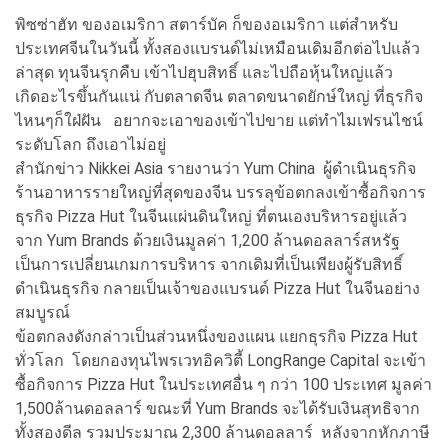
พิซซ่าฮัท ของอเมริกา สตาร์บัค ก็ของอเมริกา แต่สำหรับ
ประเทศจีนในวันนี้ ทั้งสองแบรนด์ไม่เหมือนเดิมอีกต่อไปแล้ว
ล่าสุด ทุนจีนรุกคืบ เข้าไปฮุบสิทธิ์ และไปถือหุ้นใหญ่แล้ว
เกิดอะไรขึ้นกันแน่ กับตลาดจีน ตลาดขนาดยักษ์ใหญ่ ที่ธุรกิจ
ไหนๆก็ใฝ่ฝัน อยากจะเอาของเข้าไปขาย แต่ทำไมเฟรนไชน์
ระดับโลก ถึงเอาไม่อยู่
สำนักข่าว Nikkei Asia รายงานว่า Yum China ผู้ดำเนินธุรกิจ
ร้านอาหารรายใหญ่ที่สุดของจีน บรรลุข้อตกลงเข้าซื้อกิจการ
ธุรกิจ Pizza Hut ในจีนแผ่นดินใหญ่ ที่ตนเองบริหารอยู่แล้ว
จาก Yum Brands ด้วยเงินมูลค่า 1,200 ล้านดอลลาร์สหรัฐ
เป็นการเปลี่ยนเกมการบริหาร จากเดิมที่เป็นเพียงผู้รับสิทธิ์
ดำเนินธุรกิจ กลายเป็นเจ้าของแบรนด์ Pizza Hut ในจีนอย่าง
สมบูรณ์
ข้อตกลงดังกล่าวเป็นส่วนหนึ่งของแผน แยกธุรกิจ Pizza Hut
ทั่วโลก โดยกองทุนไพรเวทอิควิตี้ LongRange Capital จะเข้า
ซื้อกิจการ Pizza Hut ในประเทศอื่น ๆ กว่า 100 ประเทศ มูลค่า
1,500ล้านดอลลาร์ ขณะที่ Yum Brands จะได้รับเงินสุทธิจาก
ทั้งสองดีล รวมประมาณ 2,300 ล้านดอลลาร์ หลังจากหักภาษี