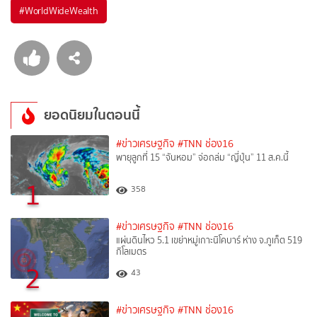
#
WorldWideWealth
ยอดนิยมในตอนนี้
#ข่าวเศรษฐกิจ
#TNN ช่อง16
พายุลูกที่ 15 “จันหอม” จ่อถล่ม “ญี่ปุ่น” 11 ส.ค.นี้
1
358
#ข่าวเศรษฐกิจ
#TNN ช่อง16
แผ่นดินไหว 5.1 เขย่าหมู่เกาะนิโคบาร์ ห่าง จ.ภูเก็ต 519
กิโลเมตร
2
43
#ข่าวเศรษฐกิจ
#TNN ช่อง16