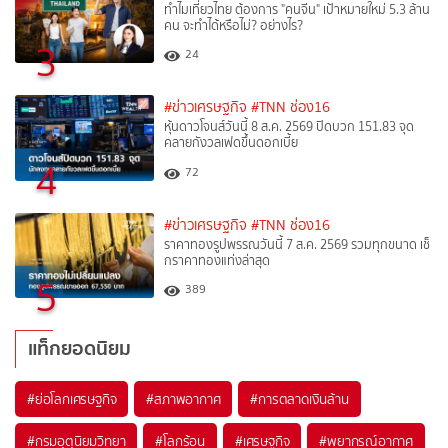
ทำไมเที่ยวไทย ต้องการ "คนจีน" เป้าหมายใหม่ 5.3 ล้าน
คน จะทำได้หรือไม่? อย่างไร?
3
24
#ข่าวเศรษฐกิจ
#TNN ช่อง16
หุ้นดาวโจนส์วันนี้ 8 ส.ค. 2569 ปิดบวก 151.83 จุด
คลายกังวลเฟดขึ้นดอกเบี้ย
4
72
#ข่าวเศรษฐกิจ
#TNN ช่อง16
ราคาทองรูปพรรณวันนี้ 7 ส.ค. 2569 รวมทุกขนาด เช็
กราคาทองแท่งล่าสุด
5
389
แท็กยอดนิยม
#
ย่อโลกเศรษฐกิจ
#
สภาพอากาศ
#
การตลาดเงินล้าน
#
กรมอุตุนิยมวิทยา
#
โลกร้อน
#
เศรษฐกิจ
#
พยากรณ์อากาศ