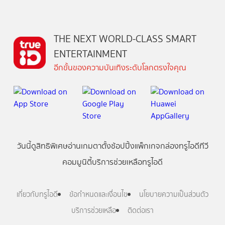
THE NEXT WORLD-CLASS SMART
ENTERTAINMENT
อีกขั้นของความบันเทิงระดับโลกตรงใจคุณ
วันนี้
ดู
สิทธิพิเศษ
อ่าน
เกม
ตาตั้ง
ช้อปปิ้ง
แพ็กเกจ
กล่องทรูไอดีทีวี
คอมมูนิตี้
บริการช่วยเหลือทรูไอดี
เกี่ยวกับทรูไอดี
ข้อกำหนดและเงื่อนไข
นโยบายความเป็นส่วนตัว
บริการช่วยเหลือ
ติดต่อเรา