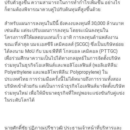
ปรับตัวสูงขึ้น ความสามารถในการทำกำไรเพิ่มขึ้น อย่างไร
ก็ตามต้องพิจารณาควบคู่ไปกับต้นทุนที่สูงขึ้นด้วย
สำหรับแผนการลงทุนในปีนี้ ยังคงงบลงทุนที่ 30,000 ล้านบาท
เช่นเดิม แต่จะปรับแผนการลงทุน โดยจะเน้นลงทุนใน
โครงการที่ให้ผลตอบแทนเร็ว อาทิ การลงทุนด้านพลังงาน
ขณะที่ล่าสุด บมจ.เอสซีจี เคมิคอลส์ (SCGC) ซึ่งเป็นบริษัทย่อย
ได้ลงนาม MoU กับ บมจ.พีทีที โกลบอล เคมิคอล (PTTGC)
เพื่อร่วมศึกษาความเป็นไปได้ทางกลยุทธ์ในการจัดตั้งบริษัท
ร่วมทุนในธุรกิจโอเลฟินส์และพอลิโอเลฟินส์ (พอลิเอทิลีน:
Polyethylene และพอลิโพรพิลีน: Polypropylene) ใน
ประเทศไทย การร่วมมือครั้งนี้ไม่ได้หมายถึงการรวมทั้งสอง
บริษัทเข้าด้วยกัน แต่เป็นการนำธุรกิจโอเลฟินส์มาจัดตั้งบริษัท
ร่วมทุนใหม่ เพื่อให้มีขนาดธุรกิจที่ใหญ่พอจะแข่งขันกับคู่แข่ง
ในระดับโลกได้
นายศักดิ์ชัย ปฏิภาณปรีชาวุฒิ ประธานเจ้าหน้าที่บริหารและ