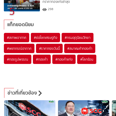
กราคาทองแท่งล่าสุด
5
298
แท็กยอดนิยม
#
สภาพอากาศ
#
ย่อโลกเศรษฐกิจ
#
กรมอุตุนิยมวิทยา
#
พยากรณ์อากาศ
#
ราคาทองวันนี้
#
สมาคมค้าทองคำ
#
ทองรูปพรรณ
#
ทองคำ
#
ทองคำแท่ง
#
โลกร้อน
ข่าวที่เกี่ยวข้อง