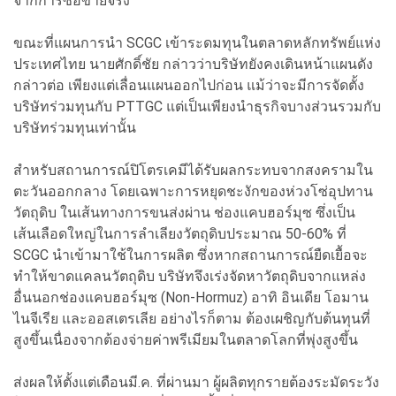
จากการซื้อขายจริง
ขณะที่แผนการนำ SCGC เข้าระดมทุนในตลาดหลักทรัพย์แห่ง
ประเทศไทย นายศักดิ์ชัย กล่าวว่าบริษัทยังคงเดินหน้าแผนดัง
กล่าวต่อ เพียงแต่เลื่อนแผนออกไปก่อน แม้ว่าจะมีการจัดตั้ง
บริษัทร่วมทุนกับ PTTGC แต่เป็นเพียงนำธุรกิจบางส่วนรวมกับ
บริษัทร่วมทุนเท่านั้น
สำหรับสถานการณ์ปิโตรเคมีได้รับผลกระทบจากสงครามใน
ตะวันออกกลาง โดยเฉพาะการหยุดชะงักของห่วงโซ่อุปทาน
วัตถุดิบ ในเส้นทางการขนส่งผ่าน ช่องแคบฮอร์มุซ ซึ่งเป็น
เส้นเลือดใหญ่ในการลำเลียงวัตถุดิบประมาณ 50-60% ที่
SCGC นำเข้ามาใช้ในการผลิต ซึ่งหากสถานการณ์ยืดเยื้อจะ
ทำให้ขาดแคลนวัตถุดิบ บริษัทจึงเร่งจัดหาวัตถุดิบจากแหล่ง
อื่นนอกช่องแคบฮอร์มุซ (Non-Hormuz) อาทิ อินเดีย โอมาน
ไนจีเรีย และออสเตรเลีย อย่างไรก็ตาม ต้องเผชิญกับต้นทุนที่
สูงขึ้นเนื่องจากต้องจ่ายค่าพรีเมียมในตลาดโลกที่พุ่งสูงขึ้น
ส่งผลให้ตั้งแต่เดือนมี.ค. ที่ผ่านมา ผู้ผลิตทุกรายต้องระมัดระวัง