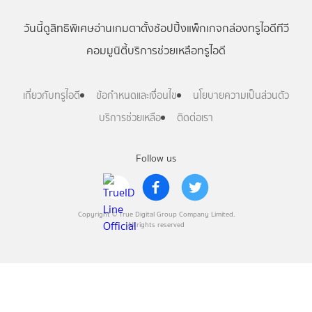
วันนี้
ดู
สิทธิพิเศษ
อ่าน
เกม
ตาตั้ง
ช้อปปิ้ง
แพ็กเกจ
กล่องทรูไอดีทีวี
คอมมูนิตี้
บริการช่วยเหลือทรูไอดี
เกี่ยวกับทรูไอดี
ข้อกำหนดและเงื่อนไข
นโยบายความเป็นส่วนตัว
บริการช่วยเหลือ
ติดต่อเรา
Follow us
Copyright © True Digital Group Company Limited.
All rights reserved