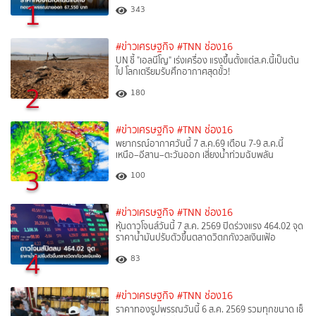
1
343
#ข่าวเศรษฐกิจ
#TNN ช่อง16
UN ชี้ "เอลนีโญ" เร่งเครื่อง แรงขึ้นตั้งแต่ส.ค.นี้เป็นต้น
ไป โลกเตรียมรับศึกอากาศสุดขั้ว!
2
180
#ข่าวเศรษฐกิจ
#TNN ช่อง16
พยากรณ์อากาศวันนี้ 7 ส.ค.69 เตือน 7-9 ส.ค.นี้
เหนือ–อีสาน–ตะวันออก เสี่ยงน้ำท่วมฉับพลัน
3
100
#ข่าวเศรษฐกิจ
#TNN ช่อง16
หุ้นดาวโจนส์วันนี้ 7 ส.ค. 2569 ปิดร่วงแรง 464.02 จุด
ราคาน้ำมันปรับตัวขึ้นตลาดวิตกกังวลเงินเฟ้อ
4
83
#ข่าวเศรษฐกิจ
#TNN ช่อง16
ราคาทองรูปพรรณวันนี้ 6 ส.ค. 2569 รวมทุกขนาด เช็