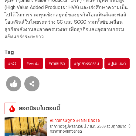
คุ้มค่า (Smart Value Products : SVP) - สินค้ามูลค่าเพิ่มสูง
(High Value Added Products : HVA) และเร่งศึกษาความเป็น
ไปได้ในการร่วมทุนเชิงกลยุทธ์ของธุรกิจโอเลฟินส์และพอลิ
โอเลฟินส์ในไทยระหว่าง GC และ SCGC รวมทั้งขับเคลื่อน
ธุรกิจพลังงานสะอาดครบวงจร เพื่อธุรกิจและอุตสาหกรรม
แข็งแกร่งระยะยาว
Tag
#
SCC
#
evitda
#
ค่าเสปรด
#
อุตสาหรกรรม
#
ปูนซิเมนต์
ยอดนิยมในตอนนี้
#ข่าวเศรษฐกิจ
#TNN ช่อง16
ราคาทองรูปพรรณวันนี้ 7 ส.ค. 2569 รวมทุกขนาด เช็
กราคาทองแท่งล่าสุด