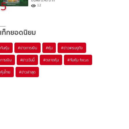
ปันผล 0.40 บาท
5
12
แท็กยอดนิยม
#
ทันหุ้น
#
ข่าวการเงิน
#
หุ้น
#
ข่าวเศรษฐกิจ
#
การเงิน
#
ข่าววันนี้
#
ตลาดหุ้น
#
ทันหุ้น focus
#
หุ้นไทย
#
ข่าวล่าสุด