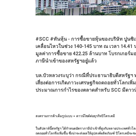
#SCC #ทันหุ้น - การซื้อขายหุ้นของบริษัท ปูนซิ
เคลื่อนไหวในช่วง 140-145 บาท ณ เวลา 14.41 น
มูลค่าการซื้อขาย 422.25 ล้านบาท โบรกเกอร์ม
ภาษีนำเข้าของสหรัฐฯอยู๋แล้ว
บล.บัวหลวงระบุว่า กรณีที่ประธานาธิบดีสหรัฐฯ 
เสี่ยงต่อการเกิดภาวะเศรษฐกิจถดถอยทั่วโลกเพิ่
ประมาณการกำไรของตลาดสำหรับ SCC มีดาวน์ไ
สงครามการค้าเต็มรูปแบบ = ดาวน์ไซด์ต่อธุรกิจปิโตรเคมี
ในสัปดาห์นี้สหรัฐฯ ได้กำหนดอัตราภาษีนำเข้าที่สูงกับหลายประเทศทั่วโลก
ถดถอยทั่วโลกจึงเพิ่มขึ้น ซึ่งน่าจะส่งผลให้อุปสงค์ผลิตภัณฑ์ ปิโตรเคมี