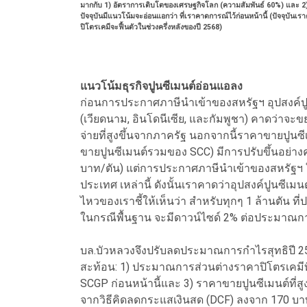
มากกับ 1) อัตราการเติบโตของเศรษฐกิจโลก (ความสัมพันธ์ 60%) และ 2)
ปัจจุบันมีแนวโน้มจะอ่อนแอกว่า ที่เราคาดการณ์ไว้ก่อนหน้านี้ (ปัจจุบัน
ปิโตรเคมีจะฟื้นตัวในช่วงครึ่งหลังของปี 2568)
แนวโน้มธุรกิจปูนซีเมนต์อ่อนแอลง
ก่อนการประกาศภาษีนำเข้าของสหรัฐฯ อุปสงค์
(เวียดนาม, อินโดนีเซีย, และกัมพูชา) คาดว่าจ
จ่ายที่สูงขึ้นจากภาครัฐ นอกจากนี้ราคาขายปู
ขายปูนซีเมนต์รวมของ SCC) มีการปรับขึ้นอย่างค่อยเป
บาท/ตัน) แต่การประกาศภาษีนำเข้าของสหรัฐฯ 
ประเทศ เหล่านี้ ดังนั้นเราคาดว่าอุปสงค์ปูนซีเม
ไหวของเราชี้ให้เห็นว่า สำหรับทุกๆ 1 ล้านตัน
ในกรณีพื้นฐาน จะมีดาวน์ไซด์ 2% ต่อประมาณก
บล.บัวหลวงจึงปรับลดประมาณการกำไรสุทธิปี 256
สะท้อน: 1) ประมาณการส่วนต่างราคาปิโตรเคมี
SCGP ก่อนหน้านี้และ 3) ราคาขายปูนซีเมนต์ที่สูงข
จากวิธีคิดลดกระแสเงินสด (DCF) ลงจาก 170 บาท เ