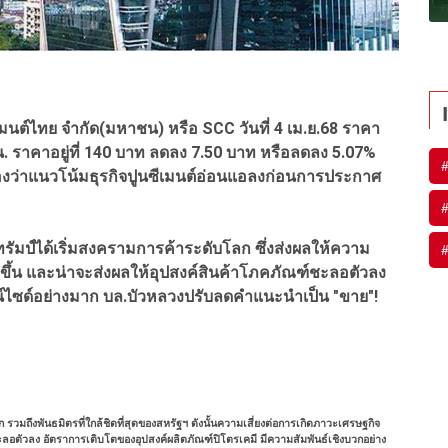
เมนต์ไทย จำกัด(มหาชน) หรือ SCC วันที่ 4 เม.ย.68 ราคา
. ราคาอยู่ที่ 140 บาท ลดลง 7.50 บาท หรือลดลง 5.07%
องว่าแนวโน้มธุรกิจปูนซีเมนต์อ่อนแอลงก่อนการประกาศ
ทรัมป์ได้เริ่มสงครามการค้าระดับโลก ซึ่งส่งผลให้ความ
มขึ้น และน่าจะส่งผลให้อุปสงค์สินค้าโภคภัณฑ์ชะลอตัวลง
ซด์อย่างมาก บล.บัวหลวงปรับลดคำแนะนำเป็น "ขาย"!
 รวมถึงพันธมิตรที่ใกล้ชิดที่สุดของสหรัฐฯ ดังนั้นความเสี่ยงต่อการเกิดภาวะเศรษฐกิจ
จะชะลอตัวลง อัตราการเติบโตของอุปสงค์ผลิตภัณฑ์ปิโตรเคมี มีความสัมพันธ์เชิงบวกอย่าง