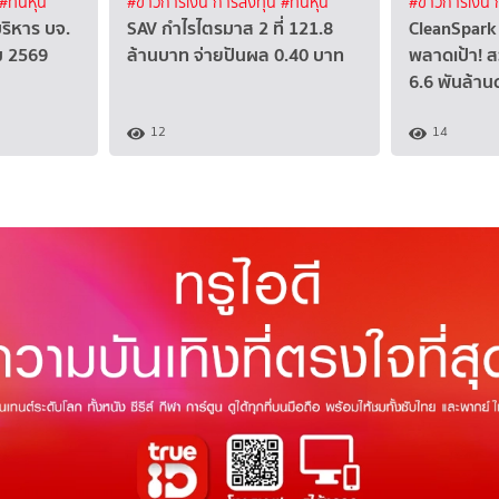
#ทันหุ้น
#ข่าวการเงิน การลงทุน
#ทันหุ้น
#ข่าวการเงิน
บริหาร บจ.
SAV กำไรไตรมาส 2 ที่ 121.8
CleanSpark 
คม 2569
ล้านบาท จ่ายปันผล 0.40 บาท
พลาดเป้า! ส
6.6 พันล้าน
12
14