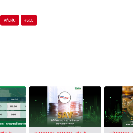
#
ทันหุ้น
#
SCC