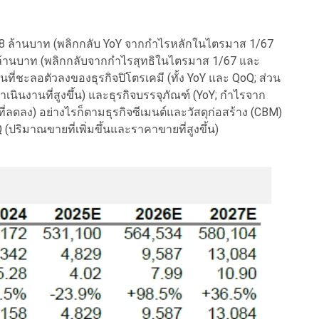
18 ล้านบาท (พลิกกลับ YoY จากกำไรหลักในไตรมาส 1/67
 ล้านบาท (พลิกกลับจากกำไรสุทธิในไตรมาส 1/67 และ
ที่ชะลอตัวลงของธุรกิจปิโตรเคมี (ทั้ง YoY และ QoQ; ส่วน
นินงานที่สูงขึ้น) และธุรกิจบรรจุภัณฑ์ (YoY; กำไรจาก
่ลดลง) อย่างไรก็ตามธุรกิจซีเมนต์และวัสดุก่อสร้าง (CBM)
ปริมาณขายที่เพิ่มขึ้นและราคาขายที่สูงขึ้น)