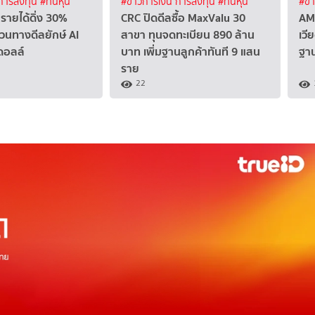
 การลงทุน
#ทันหุ้น
#ข่าวการเงิน การลงทุน
#ทันหุ้น
#ข่
รายได้ดิ่ง 30%
CRC ปิดดีลซื้อ MaxValu 30
AM
วนทางดีลยักษ์ AI
สาขา ทุนจดทะเบียน 890 ล้าน
เวี
ดอลล์
บาท เพิ่มฐานลูกค้าทันที 9 แสน
ฐา
ราย
22