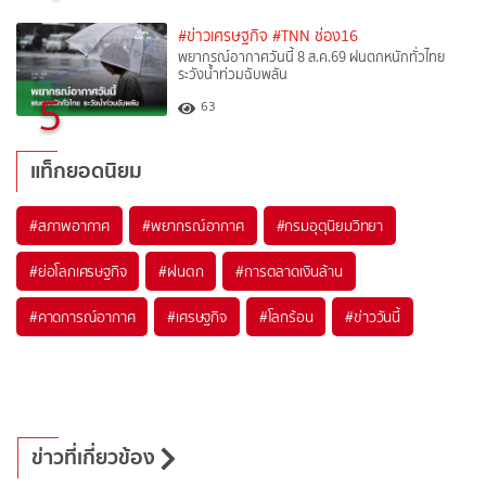
#ข่าวเศรษฐกิจ
#TNN ช่อง16
พยากรณ์อากาศวันนี้ 8 ส.ค.69 ฝนตกหนักทั่วไทย
ระวังน้ำท่วมฉับพลัน
5
63
แท็กยอดนิยม
#
สภาพอากาศ
#
พยากรณ์อากาศ
#
กรมอุตุนิยมวิทยา
#
ย่อโลกเศรษฐกิจ
#
ฝนตก
#
การตลาดเงินล้าน
#
คาดการณ์อากาศ
#
เศรษฐกิจ
#
โลกร้อน
#
ข่าววันนี้
ข่าวที่เกี่ยวข้อง