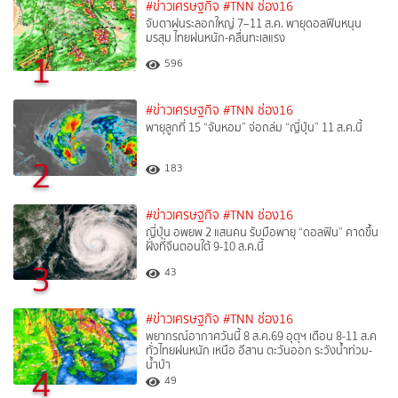
#ข่าวเศรษฐกิจ
#TNN ช่อง16
จับตาฝนระลอกใหญ่ 7–11 ส.ค. พายุดอลฟินหนุน
มรสุม ไทยฝนหนัก-คลื่นทะเลแรง
1
596
#ข่าวเศรษฐกิจ
#TNN ช่อง16
พายุลูกที่ 15 “จันหอม” จ่อถล่ม “ญี่ปุ่น” 11 ส.ค.นี้
2
183
#ข่าวเศรษฐกิจ
#TNN ช่อง16
ญี่ปุ่น อพยพ 2 แสนคน รับมือพายุ “ดอลฟิน” คาดขึ้น
ฝั่งที่จีนตอนใต้ 9-10 ส.ค.นี้
3
43
#ข่าวเศรษฐกิจ
#TNN ช่อง16
พยากรณ์อากาศวันนี้ 8 ส.ค.69 อุตุฯ เตือน 8-11 ส.ค
ทั่วไทยฝนหนัก เหนือ อีสาน ตะวันออก ระวังน้ำท่วม-
น้ำป่า
4
49