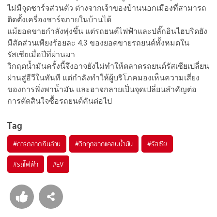
ไม่มีจุดชาร์จส่วนตัว ต่างจากเจ้าของบ้านนอกเมืองที่สามารถ
ติดตั้งเครื่องชาร์จภายในบ้านได้
แม้ยอดขายกำลังพุ่งขึ้น แต่รถยนต์ไฟฟ้าและปลั๊กอินไฮบริดยัง
มีสัดส่วนเพียงร้อยละ 4.3 ของยอดขายรถยนต์ทั้งหมดใน
รัสเซียเมื่อปีที่ผ่านมา
วิกฤตน้ำมันครั้งนี้จึงอาจยังไม่ทำให้ตลาดรถยนต์รัสเซียเปลี่ยน
ผ่านสู่อีวีในทันที แต่กำลังทำให้ผู้บริโภคมองเห็นความเสี่ยง
ของการพึ่งพาน้ำมัน และอาจกลายเป็นจุดเปลี่ยนสำคัญต่อ
การตัดสินใจซื้อรถยนต์คันต่อไป
Tag
#
การตลาดเงินล้าน
#
วิกฤตขาดแคลนน้ำมัน
#
รัสเซีย
#
รถไฟฟ้า
#
EV