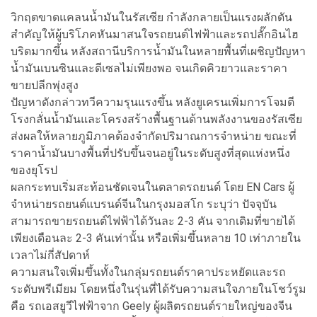
วิกฤตขาดแคลนน้ำมันในรัสเซีย กำลังกลายเป็นแรงผลักดัน
สำคัญให้ผู้บริโภคหันมาสนใจรถยนต์ไฟฟ้าและรถปลั๊กอินไฮ
บริดมากขึ้น หลังสถานีบริการน้ำมันในหลายพื้นที่เผชิญปัญหา
น้ำมันเบนซินและดีเซลไม่เพียงพอ จนเกิดคิวยาวและราคา
ขายปลีกพุ่งสูง
ปัญหาดังกล่าวทวีความรุนแรงขึ้น หลังยูเครนเพิ่มการโจมตี
โรงกลั่นน้ำมันและโครงสร้างพื้นฐานด้านพลังงานของรัสเซีย
ส่งผลให้หลายภูมิภาคต้องจำกัดปริมาณการจำหน่าย ขณะที่
ราคาน้ำมันบางพื้นที่ปรับขึ้นจนอยู่ในระดับสูงที่สุดแห่งหนึ่ง
ของยุโรป
ผลกระทบเริ่มสะท้อนชัดเจนในตลาดรถยนต์ โดย EN Cars ผู้
จำหน่ายรถยนต์แบรนด์จีนในกรุงมอสโก ระบุว่า ปัจจุบัน
สามารถขายรถยนต์ไฟฟ้าได้วันละ 2-3 คัน จากเดิมที่ขายได้
เพียงเดือนละ 2-3 คันเท่านั้น หรือเพิ่มขึ้นหลาย 10 เท่าภายใน
เวลาไม่กี่สัปดาห์
ความสนใจเพิ่มขึ้นทั้งในกลุ่มรถยนต์ราคาประหยัดและรถ
ระดับพรีเมียม โดยหนึ่งในรุ่นที่ได้รับความสนใจภายในโชว์รูม
คือ รถเอสยูวีไฟฟ้าจาก Geely ผู้ผลิตรถยนต์รายใหญ่ของจีน