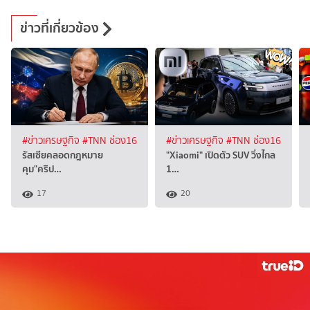
ข่าวที่เกี่ยวข้อง
#ข่าวเศรษฐกิจ
#TNN ช่อง16
#ข่าวเศรษฐกิจ
#TNN ช่อง16
รัสเซียคลอดกฎหมาย
"Xiaomi" เปิดตัว SUV วิ่งไกล
คุม"คริป…
1…
17
20