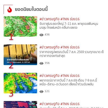
ยอดนิยมในตอนนี้
#ข่าวเศรษฐกิจ
#TNN ช่อง16
จับตาฝนระลอกใหญ่ 7–11 ส.ค. พายุดอลฟินหนุน
มรสุม ไทยฝนหนัก-คลื่นทะเลแรง
1
436
#ข่าวเศรษฐกิจ
#TNN ช่อง16
ราคาทองรูปพรรณวันนี้ 7 ส.ค. 2569 รวมทุกขนาด เช็
กราคาทองแท่งล่าสุด
2
356
#ข่าวเศรษฐกิจ
#TNN ช่อง16
พยากรณ์อากาศวันนี้ 7 ส.ค.69 เตือน 7-9 ส.ค.นี้
เหนือ–อีสาน–ตะวันออก เสี่ยงน้ำท่วมฉับพลัน
3
121
#ข่าวเศรษฐกิจ
#TNN ช่อง16