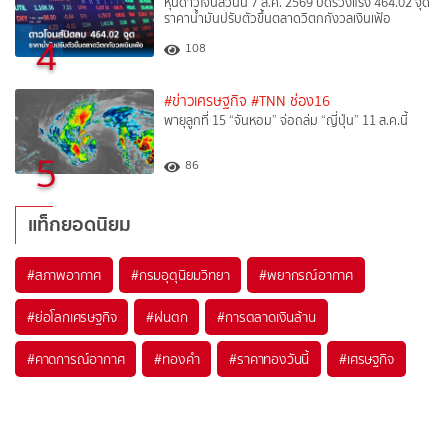
หุ้นดาวโจนส์วันนี้ 7 ส.ค. 2569 ปิดร่วงแรง 464.02 จุด
ราคาน้ำมันปรับตัวขึ้นตลาดวิตกกังวลเงินเฟ้อ
4
108
#ข่าวเศรษฐกิจ
#TNN ช่อง16
พายุลูกที่ 15 “จันหอม” จ่อถล่ม “ญี่ปุ่น” 11 ส.ค.นี้
5
86
แท็กยอดนิยม
#
สภาพอากาศ
#
กรมอุตุนิยมวิทยา
#
พยากรณ์อากาศ
#
ย่อโลกเศรษฐกิจ
#
ฝนตก
#
การตลาดเงินล้าน
#
คาดการณ์อากาศ
#
ทองคำ
#
ราคาทองวันนี้
#
เศรษฐกิจ