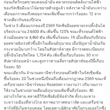
ก่อนเกิดวิกฤตขาดแคลนน้ำมัน ตลาดรถยนต์พลังงานไฟฟ้า
ของรัสเซียมีแนวโน้มขยายตัวอยู่แล้ว หลังราคาน้ำมันระหว่าง
เดือนมกราคมถึงพฤษภาคมเพิ่มขึ้นมากกว่าร้อยละ 12 จาก
ช่วงเดียวกันของปีก่อน
ในช่วง 5 เดือนแรกของปี 2569 รัสเซียมียอดขายรถปลั๊กอินไฮ
บริดประมาณ 24,600 คัน เพิ่มขึ้น 125% ขณะที่รถยนต์ไฟฟ้า
ล้วนมียอดขาย 4,460 คัน เพิ่มขึ้นร้อยละ 19 เมื่อเทียบกับปีก่อน
ยอดขายยังเร่งตัวขึ้นอีกในเดือนมิถุนายน เมื่อปัญหาน้ำมันเริ่ม
กระจายเป็นวงกว้าง โดยในสัปดาห์ล่าสุด มีการจดทะเบียนรถ
ปลั๊กอินไฮบริดใหม่ 1,754 คัน เพิ่มขึ้นเกือบร้อยละ 30 จาก
สัปดาห์ก่อนหน้า และสูงกว่าค่าเฉลี่ยรายสัปดาห์ของปีนี้เกือบ
ร้อยละ 50
ขณะเดียวกัน จำนวนสถานีชาร์จรถยนต์ไฟฟ้าในรัสเซียเพิ่ม
ขึ้นร้อยละ 20 ในช่วงหนึ่งปีจนถึงเดือนกรกฎาคม 2569 ขณะที่
เครือข่ายสถานีชาร์จของ Rosatom รายงานว่า ปริมาณการ
ใช้งานในช่วงปลายเดือนมิถุนายนเพิ่มขึ้นถึงร้อยละ 40
อย่างไรก็ตาม ตลาดอีวีรัสเซียยังมีข้อจำกัด ทั้งระยะทาง
ระหว่างเมืองที่ห่างไกล สภาพอากาศหนาวจัด และเครือข่าย
ชาร์จที่ยังไม่ครอบคลุม โดยเฉพาะผู้พักอาศัยในกรุงมอสโกซึ่ง