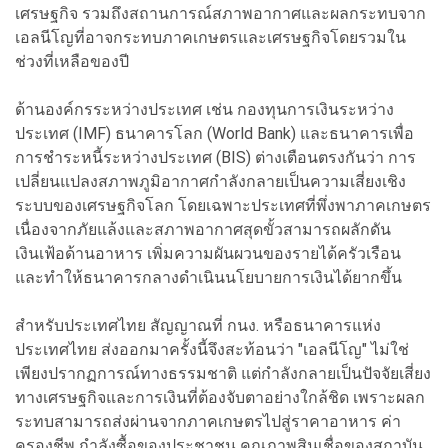
เศรษฐกิจ รวมถึงสถานการณ์สภาพอากาศและผลกระทบจาก
เอลนีโญที่อาจกระทบภาคเกษตรและเศรษฐกิจโดยรวมใน
ช่วงที่เหลือของปี
ด้านองค์กรระหว่างประเทศ เช่น กองทุนการเงินระหว่าง
ประเทศ (IMF) ธนาคารโลก (World Bank) และธนาคารเพื่อ
การชำระหนี้ระหว่างประเทศ (BIS) ต่างเตือนตรงกันว่า การ
เปลี่ยนแปลงสภาพภูมิอากาศกำลังกลายเป็นความเสี่ยงเชิง
ระบบของเศรษฐกิจโลก โดยเฉพาะประเทศที่พึ่งพาภาคเกษตร
เนื่องจากภัยแล้งและสภาพอากาศสุดขั้วสามารถผลักดัน
เงินเฟ้อด้านอาหาร เพิ่มความผันผวนของรายได้ครัวเรือน
และทำให้ธนาคารกลางดำเนินนโยบายการเงินได้ยากขึ้น
สำหรับประเทศไทย สัญญาณที่ กนง. หรือธนาคารแห่ง
ประเทศไทย ส่งออกมาครั้งนี้จึงสะท้อนว่า "เอลนีโญ" ไม่ใช่
เพียงปรากฏการณ์ทางธรรมชาติ แต่กำลังกลายเป็นปัจจัยเสี่ยง
ทางเศรษฐกิจและการเงินที่ต้องจับตาอย่างใกล้ชิด เพราะผลก
ระทบสามารถส่งผ่านจากภาคเกษตรไปสู่ราคาอาหาร ค่า
ครองชีพ กำลังซื้อของประชาชน คุณภาพสินเชื่อของสถาบัน