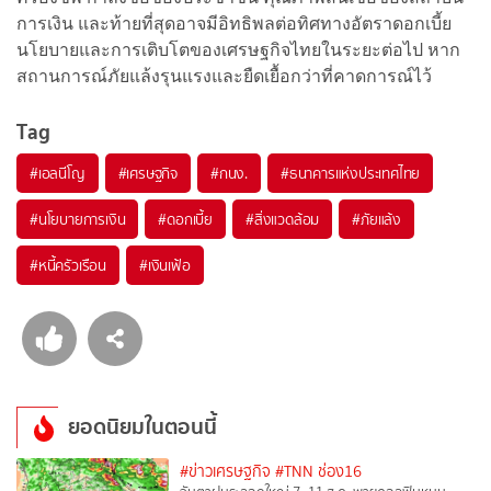
การเงิน และท้ายที่สุดอาจมีอิทธิพลต่อทิศทางอัตราดอกเบี้ย
นโยบายและการเติบโตของเศรษฐกิจไทยในระยะต่อไป หาก
สถานการณ์ภัยแล้งรุนแรงและยืดเยื้อกว่าที่คาดการณ์ไว้
Tag
#
เอลนีโญ
#
เศรษฐกิจ
#
กนง.
#
ธนาคารแห่งประเทศไทย
#
นโยบายการเงิน
#
ดอกเบี้ย
#
สิ่งแวดล้อม
#
ภัยแล้ง
#
หนี้ครัวเรือน
#
เงินเฟ้อ
ยอดนิยมในตอนนี้
#ข่าวเศรษฐกิจ
#TNN ช่อง16