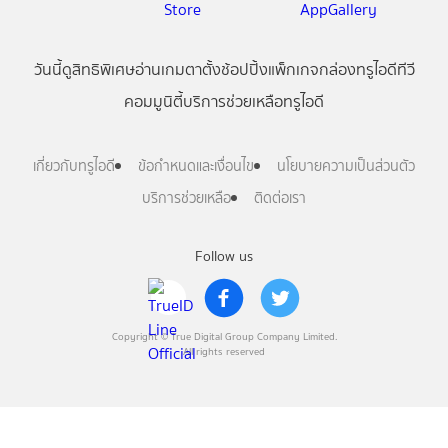
วันนี้
ดู
สิทธิพิเศษ
อ่าน
เกม
ตาตั้ง
ช้อปปิ้ง
แพ็กเกจ
กล่องทรูไอดีทีวี
คอมมูนิตี้
บริการช่วยเหลือทรูไอดี
เกี่ยวกับทรูไอดี
ข้อกำหนดและเงื่อนไข
นโยบายความเป็นส่วนตัว
บริการช่วยเหลือ
ติดต่อเรา
Follow us
Copyright © True Digital Group Company Limited.
All rights reserved