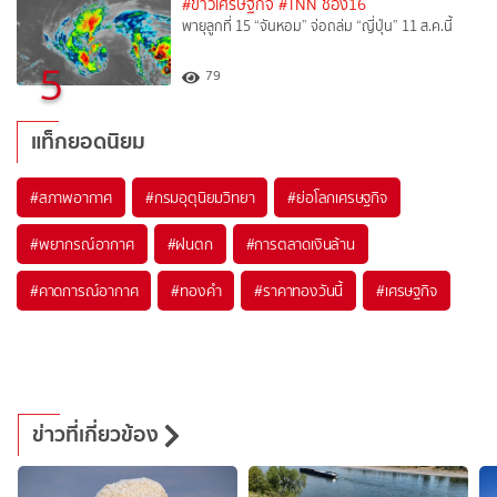
#ข่าวเศรษฐกิจ
#TNN ช่อง16
พายุลูกที่ 15 “จันหอม” จ่อถล่ม “ญี่ปุ่น” 11 ส.ค.นี้
5
79
แท็กยอดนิยม
#
สภาพอากาศ
#
กรมอุตุนิยมวิทยา
#
ย่อโลกเศรษฐกิจ
#
พยากรณ์อากาศ
#
ฝนตก
#
การตลาดเงินล้าน
#
คาดการณ์อากาศ
#
ทองคำ
#
ราคาทองวันนี้
#
เศรษฐกิจ
ข่าวที่เกี่ยวข้อง