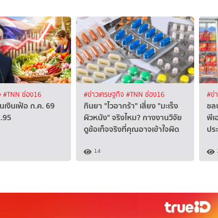
จ
#TNN ช่อง16
#ข่าวเศรษฐกิจ
#TNN ช่อง16
#ข่
นเงินเฟ้อ ก.ค. 69
กินยา "ไวอากร้า" เสี่ยง "มะเร็ง
ชลบ
1.95
ผิวหนัง" จริงไหม? กางงานวิจัย
พีเ
ดูข้อเท็จจริงที่คุณอาจเข้าใจผิด
ปร
14