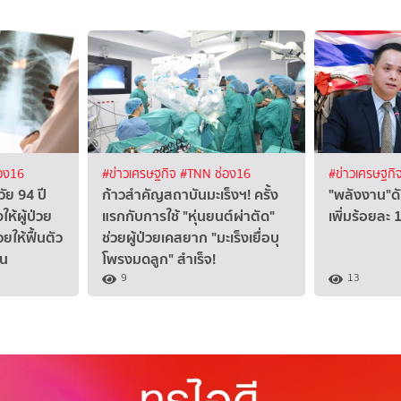
อง16
#ข่าวเศรษฐกิจ
#TNN ช่อง16
#ข่าวเศรษฐกิ
ัย 94 ปี
ก้าวสำคัญสถาบันมะเร็งฯ! ครั้ง
"พลังงาน"ดั
ห้ผู้ป่วย
แรกกับการใช้ "หุ่นยนต์ผ่าตัด"
เพิ่มร้อยละ 
วยให้ฟื้นตัว
ช่วยผู้ป่วยเคสยาก "มะเร็งเยื่อบุ
าน
โพรงมดลูก" สำเร็จ!
9
13