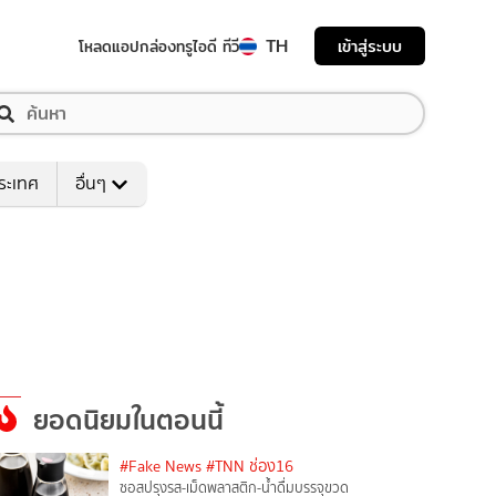
TH
เข้าสู่ระบบ
โหลดแอป
กล่องทรูไอดี ทีวี
ระเทศ
อื่นๆ
ยอดนิยมในตอนนี้
#Fake News
#TNN ช่อง16
ซอสปรุงรส-เม็ดพลาสติก-น้ำดื่มบรรจุขวด