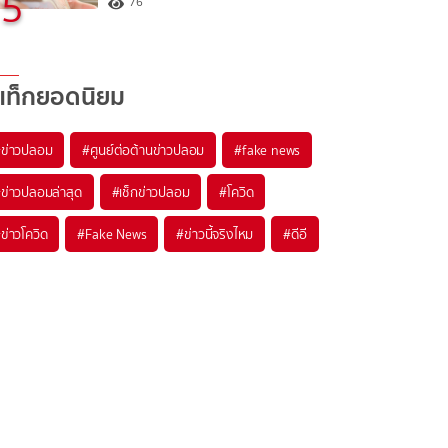
5
76
แท็กยอดนิยม
#
ข่าวปลอม
#
ศูนย์ต่อต้านข่าวปลอม
#
fake news
#
ข่าวปลอมล่าสุด
#
เช็กข่าวปลอม
#
โควิด
#
ข่าวโควิด
#
Fake News
#
ข่าวนี้จริงไหม
#
ดีอี