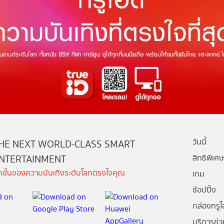
วันนี้
HE NEXT WORLD-CLASS SMART
NTERTAINMENT
สิทธิพิเศษ
ีกขั้นของความบันเทิงระดับโลกตรงใจคุณ
เกม
ช้อปปิ้ง
กล่องทรูไอ
บริการช่ว