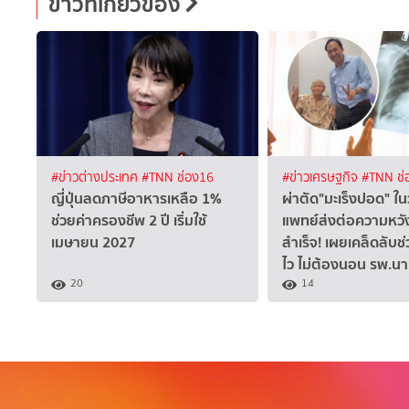
ข่าวที่เกี่ยวข้อง
#ข่าวต่างประเทศ
#TNN ช่อง16
#ข่าวเศรษฐกิจ
#TNN ช่
ญี่ปุ่นลดภาษีอาหารเหลือ 1%
ผ่าตัด"มะเร็งปอด" ในว
ช่วยค่าครองชีพ 2 ปี เริ่มใช้
แพทย์ส่งต่อความหวังใ
เมษายน 2027
สำเร็จ! เผยเคล็ดลับช่
ไว ไม่ต้องนอน รพ.น
20
14