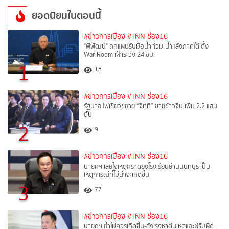
ยอดนิยมในตอนนี้
#ข่าวการเมือง
#TNN ช่อง16
"พิพัฒน์" ถกแผนรับมือน้ำท่วม-น้ำแล้งภาคใต้ ตั้ง
War Room เฝ้าระวัง 24 ชม.
1
18
#ข่าวการเมือง
#TNN ช่อง16
รัฐบาล ไฟเขียวขยาย “จีทูที” ขายข้าวจีน เพิ่ม 2.2 แสน
ตัน
2
9
#ข่าวการเมือง
#TNN ช่อง16
นายกฯ เสียใจเหตุกราดยิงโรงเรียนย่านนนทบุรี เป็น
เหตุการณ์ที่ไม่น่าจะเกิดขึ้น
3
77
#ข่าวการเมือง
#TNN ช่อง16
นายกฯ ย้ำไม่ควรเกิดขึ้น-สั่งเร่งหาต้นเหตุและผู้รับผิด