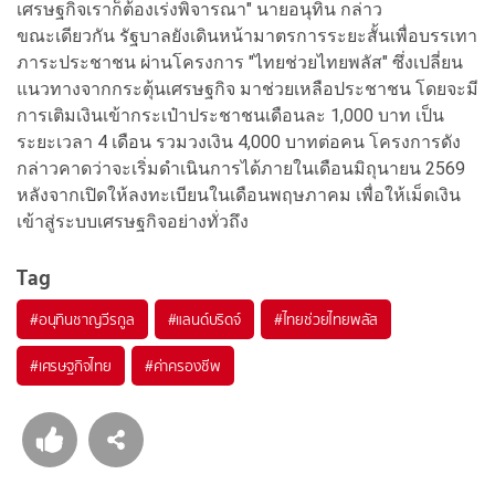
เศรษฐกิจเราก็ต้องเร่งพิจารณา" นายอนุทิน กล่าว
ขณะเดียวกัน รัฐบาลยังเดินหน้ามาตรการระยะสั้นเพื่อบรรเทา
ภาระประชาชน ผ่านโครงการ "ไทยช่วยไทยพลัส" ซึ่งเปลี่ยน
แนวทางจากกระตุ้นเศรษฐกิจ มาช่วยเหลือประชาชน โดยจะมี
การเติมเงินเข้ากระเป๋าประชาชนเดือนละ 1,000 บาท เป็น
ระยะเวลา 4 เดือน รวมวงเงิน 4,000 บาทต่อคน โครงการดัง
กล่าวคาดว่าจะเริ่มดำเนินการได้ภายในเดือนมิถุนายน 2569
หลังจากเปิดให้ลงทะเบียนในเดือนพฤษภาคม เพื่อให้เม็ดเงิน
เข้าสู่ระบบเศรษฐกิจอย่างทั่วถึง
Tag
#
อนุทินชาญวีรกูล
#
แลนด์บริดจ์
#
ไทยช่วยไทยพลัส
#
เศรษฐกิจไทย
#
ค่าครองชีพ