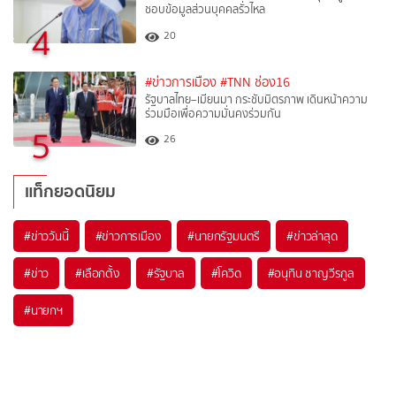
ชอบข้อมูลส่วนบุคคลรั่วไหล
4
20
#ข่าวการเมือง
#TNN ช่อง16
รัฐบาลไทย–เมียนมา กระชับมิตรภาพ เดินหน้าความ
ร่วมมือเพื่อความมั่นคงร่วมกัน
5
26
แท็กยอดนิยม
#
ข่าววันนี้
#
ข่าวการเมือง
#
นายกรัฐมนตรี
#
ข่าวล่าสุด
#
ข่าว
#
เลือกตั้ง
#
รัฐบาล
#
โควิด
#
อนุทิน ชาญวีรกูล
#
นายกฯ