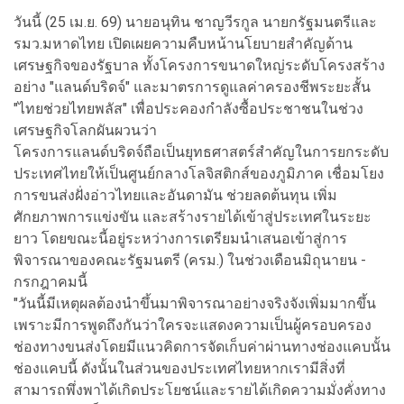
วันนี้ (25 เม.ย. 69) นายอนุทิน ชาญวีรกูล นายกรัฐมนตรีและ
รมว.มหาดไทย เปิดเผยความคืบหน้านโยบายสำคัญด้าน
เศรษฐกิจของรัฐบาล ทั้งโครงการขนาดใหญ่ระดับโครงสร้าง
อย่าง "แลนด์บริดจ์" และมาตรการดูแลค่าครองชีพระยะสั้น
"ไทยช่วยไทยพลัส" เพื่อประคองกำลังซื้อประชาชนในช่วง
เศรษฐกิจโลกผันผวนว่า
โครงการแลนด์บริดจ์ถือเป็นยุทธศาสตร์สำคัญในการยกระดับ
ประเทศไทยให้เป็นศูนย์กลางโลจิสติกส์ของภูมิภาค เชื่อมโยง
การขนส่งฝั่งอ่าวไทยและอันดามัน ช่วยลดต้นทุน เพิ่ม
ศักยภาพการแข่งขัน และสร้างรายได้เข้าสู่ประเทศในระยะ
ยาว โดยขณะนี้อยู่ระหว่างการเตรียมนำเสนอเข้าสู่การ
พิจารณาของคณะรัฐมนตรี (ครม.) ในช่วงเดือนมิถุนายน -
กรกฎาคมนี้
"วันนี้มีเหตุผลต้องนำขึ้นมาพิจารณาอย่างจริงจังเพิ่มมากขึ้น
เพราะมีการพูดถึงกันว่าใครจะแสดงความเป็นผู้ครอบครอง
ช่องทางขนส่งโดยมีแนวคิดการจัดเก็บค่าผ่านทางช่องแคบนั้น
ช่องแคบนี้ ดังนั้นในส่วนของประเทศไทยหากเรามีสิ่งที่
สามารถพึ่งพาได้เกิดประโยชน์และรายได้เกิดความมั่งคั่งทาง