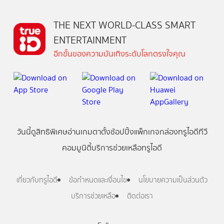
THE NEXT WORLD-CLASS SMART
ENTERTAINMENT
อีกขั้นของความบันเทิงระดับโลกตรงใจคุณ
วันนี้
ดู
สิทธิพิเศษ
อ่าน
เกม
ตาตั้ง
ช้อปปิ้ง
แพ็กเกจ
กล่องทรูไอดีทีวี
คอมมูนิตี้
บริการช่วยเหลือทรูไอดี
เกี่ยวกับทรูไอดี
ข้อกำหนดและเงื่อนไข
นโยบายความเป็นส่วนตัว
บริการช่วยเหลือ
ติดต่อเรา