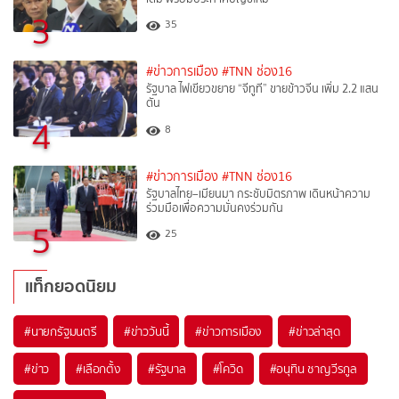
3
35
#ข่าวการเมือง
#TNN ช่อง16
รัฐบาล ไฟเขียวขยาย “จีทูที” ขายข้าวจีน เพิ่ม 2.2 แสน
ตัน
4
8
#ข่าวการเมือง
#TNN ช่อง16
รัฐบาลไทย–เมียนมา กระชับมิตรภาพ เดินหน้าความ
ร่วมมือเพื่อความมั่นคงร่วมกัน
5
25
แท็กยอดนิยม
#
นายกรัฐมนตรี
#
ข่าววันนี้
#
ข่าวการเมือง
#
ข่าวล่าสุด
#
ข่าว
#
เลือกตั้ง
#
รัฐบาล
#
โควิด
#
อนุทิน ชาญวีรกูล