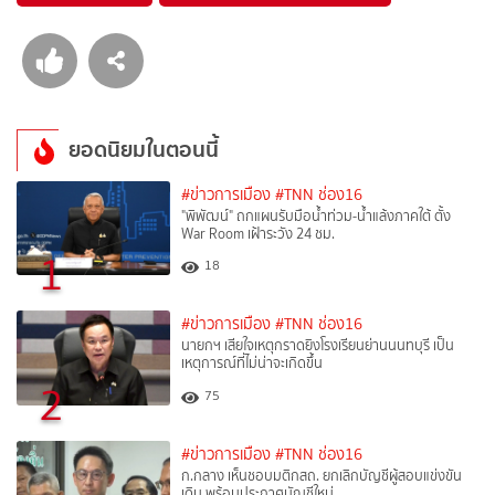
ยอดนิยมในตอนนี้
#ข่าวการเมือง
#TNN ช่อง16
"พิพัฒน์" ถกแผนรับมือน้ำท่วม-น้ำแล้งภาคใต้ ตั้ง
War Room เฝ้าระวัง 24 ชม.
1
18
#ข่าวการเมือง
#TNN ช่อง16
นายกฯ เสียใจเหตุกราดยิงโรงเรียนย่านนนทบุรี เป็น
เหตุการณ์ที่ไม่น่าจะเกิดขึ้น
2
75
#ข่าวการเมือง
#TNN ช่อง16
ก.กลาง เห็นชอบมติกสถ. ยกเลิกบัญชีผู้สอบแข่งขัน
เดิม พร้อมประกาศบัญชีใหม่