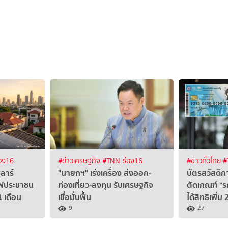
อง16
#ข่าวเศรษฐกิจ
#TNN ช่อง16
#ข่าวทั่วไทย
#
ซลาร์
"นายกฯ" เร่งเครื่อง ส่งออก-
บัตรสวัสดิกา
ไฟประชาชน
ท่องเที่ยว-ลงทุน รับเศรษฐกิจ
ตัดเกณฑ์ “รถ
 เดือน
เชื่อมั่นฟื้น
ได้สิทธิเพิ่ม
9
27