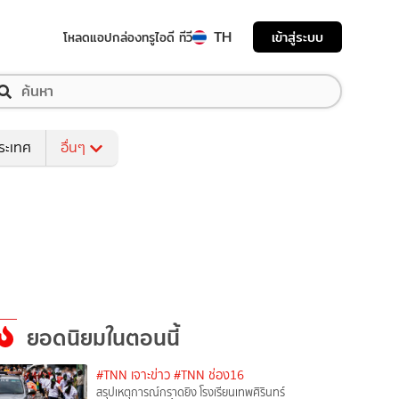
TH
เข้าสู่ระบบ
โหลดแอป
กล่องทรูไอดี ทีวี
ระเทศ
อื่นๆ
ยอดนิยมในตอนนี้
#TNN เจาะข่าว
#TNN ช่อง16
สรุปเหตุการณ์กราดยิง โรงเรียนเทพศิรินทร์