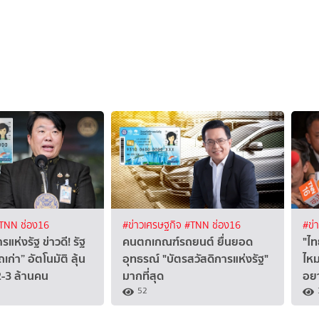
TNN ช่อง16
#ข่าวเศรษฐกิจ
#TNN ช่อง16
#ข่
รแห่งรัฐ ข่าวดี! รัฐ
คนตกเกณฑ์รถยนต์ ยื่นยอด
"ไท
เก่า” อัตโนมัติ ลุ้น
อุทธรณ์ "บัตรสวัสดิการแห่งรัฐ"
ไหม
 2-3 ล้านคน
มากที่สุด
อยา
52