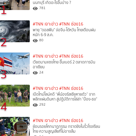
นนทบุรี เกิดอะไรขึ้นบ้าง ?
1
781
#TNN เจาะข่าว
#TNN ช่อง16
พายุ "ดอลฟิน" จ่อจีน-ไต้หวัน ไทยเตือนฝน
หนัก 6-9 ส.ค.
2
80
#TNN เจาะข่าว
#TNN ช่อง16
เวียดนามแซงไทย ขึ้นเบอร์ 2 ตลาดการบิน
อาเซียน
3
24
#TNN เจาะข่าว
#TNN ช่อง16
เปิดไทม์ไลน์คดี “พี่น้องรัสเซียหายตัว” จาก
พลิกแผ่นดินหา สู่ปฏิบัติการไล่ล่า "ป๋อง-ธง"
4
292
#TNN เจาะข่าว
#TNN ช่อง16
ย้อนรอยโศกนาฏกรรม กราดยิงในรั้วโรงเรียน
ไทย ความสูญเสียที่ไม่อาจลืม