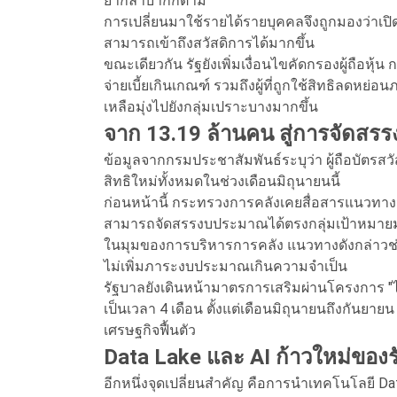
ยากลำบากก็ตาม
การเปลี่ยนมาใช้รายได้รายบุคคลจึงถูกมองว่าเปิ
สามารถเข้าถึงสวัสดิการได้มากขึ้น
ขณะเดียวกัน รัฐยังเพิ่มเงื่อนไขคัดกรองผู้ถือหุ้น 
จ่ายเบี้ยเกินเกณฑ์ รวมถึงผู้ที่ถูกใช้สิทธิลดหย่
เหลือมุ่งไปยังกลุ่มเปราะบางมากขึ้น
จาก 13.19 ล้านคน สู่การจัดสร
ข้อมูลจากกรมประชาสัมพันธ์ระบุว่า ผู้ถือบัตรสว
สิทธิใหม่ทั้งหมดในช่วงเดือนมิถุนายนนี้
ก่อนหน้านี้ กระทรวงการคลังเคยสื่อสารแนวทางว่
สามารถจัดสรรงบประมาณได้ตรงกลุ่มเป้าหมายม
ในมุมของการบริหารการคลัง แนวทางดังกล่าวช่วย
ไม่เพิ่มภาระงบประมาณเกินความจำเป็น
รัฐบาลยังเดินหน้ามาตรการเสริมผ่านโครงการ "ไทย
เป็นเวลา 4 เดือน ตั้งแต่เดือนมิถุนายนถึงกัน
เศรษฐกิจฟื้นตัว
Data Lake และ AI ก้าวใหม่ของร
อีกหนึ่งจุดเปลี่ยนสำคัญ คือการนำเทคโนโลยี 