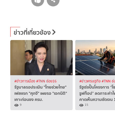
ข่าวที่เกี่ยวข้อง
#ข่าวการเมือง
#TNN ช่อง16
#ข่าวเศรษฐกิจ
#TNN ช่
รัฐบาลรอประเมิน "ไทยช่วยไทย"
รัฐเร่งปั้นโครงการ “โ
เฟสแรก "ศุภจี" เผยรอ "เอกนิติ"
รูฟท็อป” ลดภาระค่า
เคาะก่อนชง ครม.
คาดเห็นความชัดเจน 1
9
15