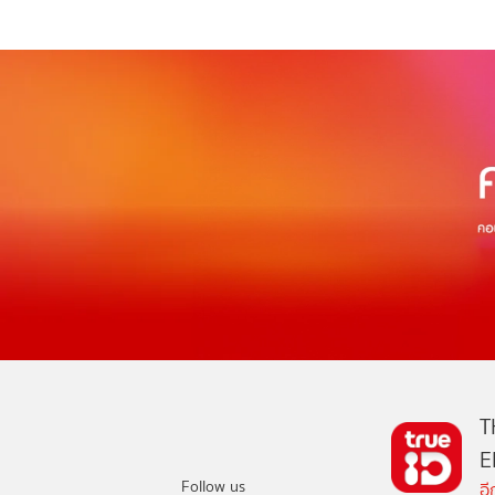
T
E
Follow us
อ