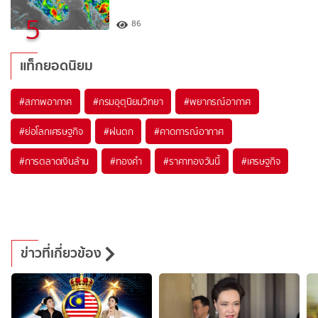
5
86
แท็กยอดนิยม
#
สภาพอากาศ
#
กรมอุตุนิยมวิทยา
#
พยากรณ์อากาศ
#
ย่อโลกเศรษฐกิจ
#
ฝนตก
#
คาดการณ์อากาศ
#
การตลาดเงินล้าน
#
ทองคำ
#
ราคาทองวันนี้
#
เศรษฐกิจ
ข่าวที่เกี่ยวข้อง