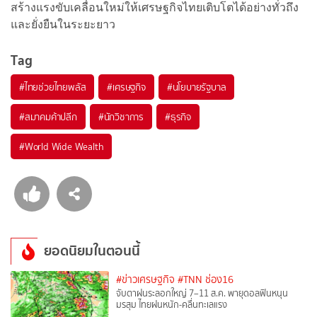
สร้างแรงขับเคลื่อนใหม่ให้เศรษฐกิจไทยเติบโตได้อย่างทั่วถึง
และยั่งยืนในระยะยาว
Tag
#
ไทยช่วยไทยพลัส
#
เศรษฐกิจ
#
นโยบายรัฐบาล
#
สมาคมค้าปลีก
#
นักวิชาการ
#
ธุรกิจ
#
World Wide Wealth
ยอดนิยมในตอนนี้
#ข่าวเศรษฐกิจ
#TNN ช่อง16
จับตาฝนระลอกใหญ่ 7–11 ส.ค. พายุดอลฟินหนุน
มรสุม ไทยฝนหนัก-คลื่นทะเลแรง