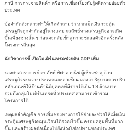
ภาษี การกระจายสินค้า หรือการเชื่อมโยงกับผู้ผลิตรายย่อยทั่ว
ประเทศ
ข้อจำกัดดังกล่าวทำให้เกิดคำถามว่า หากเม็ดเงินกระตุ้น
เศรษฐกิจถูกจำกัดอยู่ในวงแคบ ผลลัพธ์ทางเศรษฐกิจอาจเกิด
ขึ้นเพียงช่วงสั้น ๆ ก่อนจะกลับเข้าสู่ภาวะชะลอตัวอีกครั้งหลัง
โครงการสิ้นสุด
นักวิชาการชี้ เปิดโมเดิร์นเทรดช่วยดัน GDP เพิ่ม
รองศาสตราจารย์ ดร.อัทธ์ พิศาลวานิช ผู้เชี่ยวชาญด้าน
เศรษฐกิจระหว่างประเทศและอาเซียน มองว่า รัฐบาลควรปรับ
หลักเกณฑ์ให้ร้านค้านิติบุคคลที่มีรายได้เกิน 1.8 ล้านบาท
รวมถึงกลุ่มโมเดิร์นเทรดทั่วประเทศ สามารถเข้าร่วม
โครงการได้
เหตุผลสำคัญคือ การเพิ่มช่องทางการใช้จ่ายจะช่วยให้เม็ดเงิน
กระตุ้นเศรษฐกิจหมุนเวียนได้รวดเร็วขึ้น ครอบคลุมพื้นที่มาก
ขึ้น และสร้างผลต่อเนื่องไปยังห่วงโซ่อุปทานของประเทศ