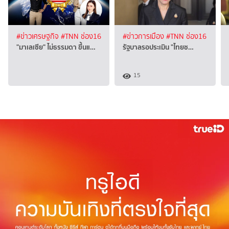
#ข่าวเศรษฐกิจ
#TNN ช่อง16
#ข่าวการเมือง
#TNN ช่อง16
"มาเลเซีย" ไม่ธรรมดา ขึ้นแ…
รัฐบาลรอประเมิน "ไทยช…
15