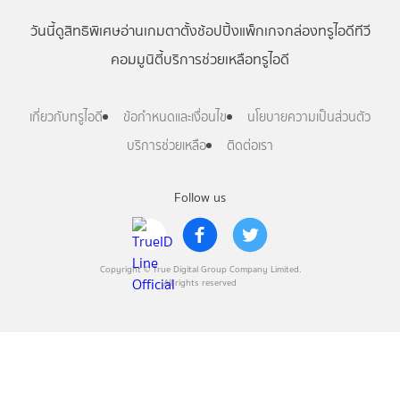
วันนี้
ดู
สิทธิพิเศษ
อ่าน
เกม
ตาตั้ง
ช้อปปิ้ง
แพ็กเกจ
กล่องทรูไอดีทีวี
คอมมูนิตี้
บริการช่วยเหลือทรูไอดี
เกี่ยวกับทรูไอดี
ข้อกำหนดและเงื่อนไข
นโยบายความเป็นส่วนตัว
บริการช่วยเหลือ
ติดต่อเรา
Follow us
Copyright © True Digital Group Company Limited.
All rights reserved