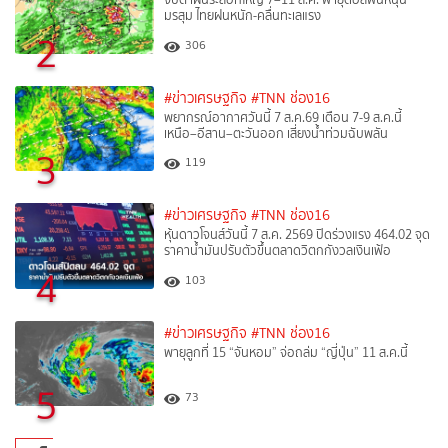
มรสุม ไทยฝนหนัก-คลื่นทะเลแรง
2
306
#ข่าวเศรษฐกิจ
#TNN ช่อง16
พยากรณ์อากาศวันนี้ 7 ส.ค.69 เตือน 7-9 ส.ค.นี้
เหนือ–อีสาน–ตะวันออก เสี่ยงน้ำท่วมฉับพลัน
3
119
#ข่าวเศรษฐกิจ
#TNN ช่อง16
หุ้นดาวโจนส์วันนี้ 7 ส.ค. 2569 ปิดร่วงแรง 464.02 จุด
ราคาน้ำมันปรับตัวขึ้นตลาดวิตกกังวลเงินเฟ้อ
4
103
#ข่าวเศรษฐกิจ
#TNN ช่อง16
พายุลูกที่ 15 “จันหอม” จ่อถล่ม “ญี่ปุ่น” 11 ส.ค.นี้
5
73