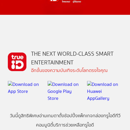
THE NEXT WORLD-CLASS SMART
ENTERTAINMENT
อีกขั้นของความบันเทิงระดับโลกตรงใจคุณ
วันนี้
ดู
สิทธิพิเศษ
อ่าน
เกม
ตาตั้ง
ช้อปปิ้ง
แพ็กเกจ
กล่องทรูไอดีทีวี
คอมมูนิตี้
บริการช่วยเหลือทรูไอดี