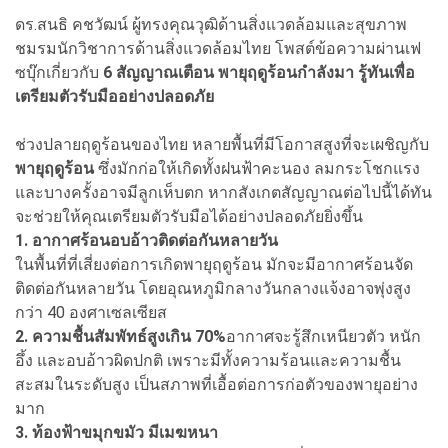
ดร.สนธิ คชวัฒน์ ผู้ทรงคุณวุฒิด้านสิ่งแวดล้อมและสุขภาพ
ชมรมนักวิชาการด้านสิ่งแวดล้อมไทย โพสต์ข้อความผ่านเฟ
ซบุ๊กเกี่ยวกับ
6
สัญญาณเตือน พายุฤดูร้อนกำลังมา รู้ทันเพื่อ
เตรียมตัวรับมืออย่างปลอดภัย
ช่วงปลายฤดูร้อนของไทย หลายพื้นที่มีโอกาสสูงที่จะเผชิญกับ
พายุฤดูร้อน
ซึ่งมักก่อให้เกิดทั้งฝนฟ้าคะนอง ลมกระโชกแรง
และบางครั้งอาจมีลูกเห็บตก หากสังเกตสัญญาณต่อไปนี้ได้ทัน
จะช่วยให้คุณเตรียมตัวรับมือได้อย่างปลอดภัยยิ่งขึ้น
1.
อากาศร้อนอบอ้าวติดต่อกันหลายวัน
ในพื้นที่ที่เสี่ยงต่อการเกิดพายุฤดูร้อน มักจะมีอากาศร้อนจัด
ติดต่อกันหลายวัน โดยอุณหภูมิกลางวันกลางแจ้งอาจพุ่งสูง
กว่า 40 องศาเซลเซียส
2.
ความชื้นสัมพัทธ์สูงเกิน
70%
อากาศจะรู้สึกเหนียวตัว หนัก
อึ้ง และอบอ้าวผิดปกติ เพราะมีทั้งความร้อนและความชื้น
สะสมในระดับสูง เป็นสภาพที่เอื้อต่อการก่อตัวของพายุอย่าง
มาก
3.
ท้องฟ้าขมุกขมัว มีเมฆหนา