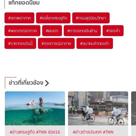
แท็กยอดนิยม
#
สภาพอากาศ
#
ย่อโลกเศรษฐกิจ
#
กรมอุตุนิยมวิทยา
#
พยากรณ์อากาศ
#
ฝนตก
#
การตลาดเงินล้าน
#
ทองคำ
#
ราคาทองวันนี้
#
คาดการณ์อากาศ
#
สมาคมค้าทองคำ
ข่าวที่เกี่ยวข้อง
#ข่าวเศรษฐกิจ
#TNN ช่อง16
#ข่าวต่างประเทศ
#TNN