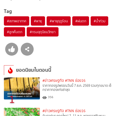
Tag
#
สภาพอากาศ
#
พายุ
#
พายุฤดูร้อน
#
ฝนตก
#
น้ำท่วม
#
ลูกเห็บตก
#
กรมอุตุนิยมวิทยา
ยอดนิยมในตอนนี้
#ข่าวเศรษฐกิจ
#TNN ช่อง16
ราคาทองรูปพรรณวันนี้ 7 ส.ค. 2569 รวมทุกขนาด เช็
กราคาทองแท่งล่าสุด
1
356
#ข่าวเศรษฐกิจ
#TNN ช่อง16
จับตาฝนระลอกใหญ่ 7–11 ส.ค. พายุดอลฟินหนุน