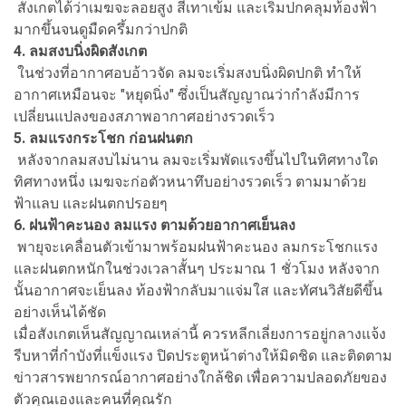
สังเกตได้ว่าเมฆจะลอยสูง สีเทาเข้ม และเริ่มปกคลุมท้องฟ้า
มากขึ้นจนดูมืดครึ้มกว่าปกติ
4.
ลมสงบนิ่งผิดสังเกต
ในช่วงที่อากาศอบอ้าวจัด ลมจะเริ่มสงบนิ่งผิดปกติ ทำให้
อากาศเหมือนจะ "หยุดนิ่ง" ซึ่งเป็นสัญญาณว่ากำลังมีการ
เปลี่ยนแปลงของสภาพอากาศอย่างรวดเร็ว
5.
ลมแรงกระโชก ก่อนฝนตก
หลังจากลมสงบไม่นาน ลมจะเริ่มพัดแรงขึ้นไปในทิศทางใด
ทิศทางหนึ่ง เมฆจะก่อตัวหนาทึบอย่างรวดเร็ว ตามมาด้วย
ฟ้าแลบ และฝนตกปรอยๆ
6.
ฝนฟ้าคะนอง ลมแรง ตามด้วยอากาศเย็นลง
พายุจะเคลื่อนตัวเข้ามาพร้อมฝนฟ้าคะนอง ลมกระโชกแรง
และฝนตกหนักในช่วงเวลาสั้นๆ ประมาณ 1 ชั่วโมง หลังจาก
นั้นอากาศจะเย็นลง ท้องฟ้ากลับมาแจ่มใส และทัศนวิสัยดีขึ้น
อย่างเห็นได้ชัด
เมื่อสังเกตเห็นสัญญาณเหล่านี้ ควรหลีกเลี่ยงการอยู่กลางแจ้ง
รีบหาที่กำบังที่แข็งแรง ปิดประตูหน้าต่างให้มิดชิด และติดตาม
ข่าวสารพยากรณ์อากาศอย่างใกล้ชิด เพื่อความปลอดภัยของ
ตัวคุณเองและคนที่คุณรัก