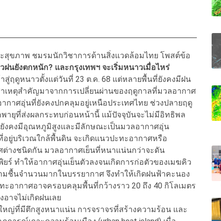
มและสุขภาพ ชมรมนักวิชาการด้านสิ่งแวดล้อมไทย โพสต์ข้อ
้วฝนยังตกหนัก
?
และกรุงเทพฯ จะเริ่มหนาวเมื่อไหร่
ฤดูหนาวตั้งแต่วันที่ 23 ต.ค. 68 แต่หลายพื้นที่ยังคงมีฝน
สาเหตุสำคัญมาจากการเปลี่ยนผ่านของฤดูกาลที่มวลอากาศ
ากาศอุ่นที่ยังคงปกคลุมอยู่เหนือประเทศไทย ช่วงปลายฤดู
ายุที่ส่งผลกระทบก่อนหน้านี้ แม้ปัจจุบันจะไม่มีอิทธิพล
งยังคงมีอุณหภูมิสูงและมีลักษณะเป็นมวลอากาศอุ่น
่อยู่บริเวณใกล้พื้นดิน จะเกิดแนวปะทะอากาศหรือ
ศต่างชนิดกัน มวลอากาศเย็นที่หนาแน่นกว่าจะดัน
ฟียร์ ทำให้อากาศอุ่นเย็นตัวลงจนเกิดการก่อตัวของเมฆคิว
ความชื้นจำนวนมากในบรรยากาศ จึงทำให้เกิดฝนฟ้าคะนอง
ะอากาศอาจครอบคลุมพื้นที่กว้างราว 20 ถึง 40 กิโลเมตร
ียงอาจไม่เกิดฝนเลย
ญ่ที่มีตึกสูงหนาแน่น การจราจรที่สร้างความร้อน และ