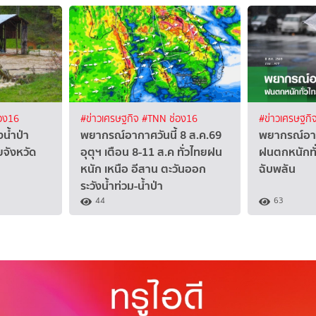
อง16
#ข่าวเศรษฐกิจ
#TNN ช่อง16
#ข่าวเศรษฐกิ
งน้ำป่า
พยากรณ์อากาศวันนี้ 8 ส.ค.69
พยากรณ์อาก
ยจังหวัด
อุตุฯ เตือน 8-11 ส.ค ทั่วไทยฝน
ฝนตกหนักทั่
หนัก เหนือ อีสาน ตะวันออก
ฉับพลัน
ระวังน้ำท่วม-น้ำป่า
44
63