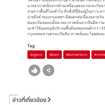
โครงสร้างเมืองที่กักเก็บความร้อนทำให้เกิดปราก
มวลอากาศเย็นจากด้านเหนือแผ่ลงมาปะทะกับอากา
ง่ายกว่าพื้นที่โล่งทั่วไป อีกทั้งปีนี้ยังอยู่ในภาว
บ่ายถึงค่ำของกรุงเทพฯ มีฝนตกต่อเนื่องหลายวัน 
ฝนจะเริ่มลดลงเมื่อมวลอากาศเย็นจากจีนมีความแ
จะทำให้อุณหภูมิบริเวณพื้นดินลดลงจนต่ำกว่า 25 
กรุงเทพมหานครจะเริ่มมีอากาศเย็นลง โดยฝนจ
Tag
#
ฤดูหนาว
#
ฝนตก
#
ฝนตกหน้าหนาว
#
อากาศเ
ข่าวที่เกี่ยวข้อง