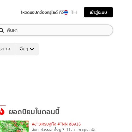
TH
เข้าสู่ระบบ
โหลดแอป
กล่องทรูไอดี ทีวี
ระเทศ
อื่นๆ
ยอดนิยมในตอนนี้
#ข่าวเศรษฐกิจ
#TNN ช่อง16
จับตาฝนระลอกใหญ่ 7–11 ส.ค. พายุดอลฟิน