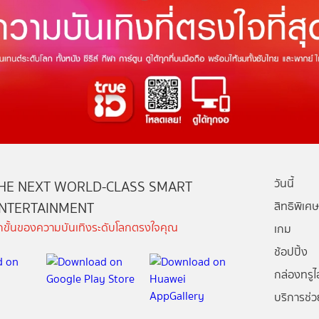
วันนี้
HE NEXT WORLD-CLASS SMART
NTERTAINMENT
สิทธิพิเศษ
ีกขั้นของความบันเทิงระดับโลกตรงใจคุณ
เกม
ช้อปปิ้ง
กล่องทรูไอ
บริการช่ว