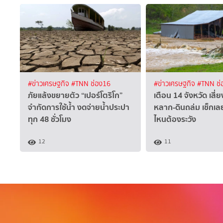
#ข่าวเศรษฐกิจ
#TNN ช่อง16
#ข่าวเศรษฐกิจ
#TNN ช่
ภัยแล้งขยายตัว “เปอร์โตริโก”
เตือน 14 จังหวัด เสี่ย
จำกัดการใช้น้ำ งดจ่ายน้ำประปา
หลาก-ดินถล่ม เช็กเล
ทุก 48 ชั่วโมง
ไหนต้องระวัง
12
11