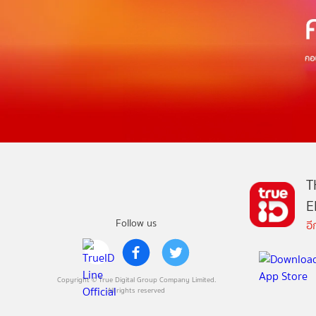
T
E
Follow us
อ
Copyright © True Digital Group Company Limited.
All rights reserved