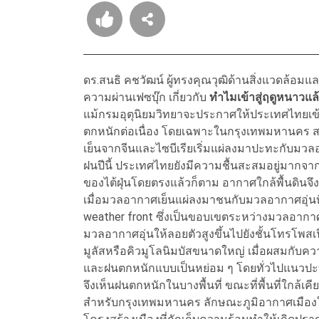
ดร.สนธิ คชวัฒน์ ผู้ทรงคุณวุฒิด้านสิ่งแวดล้อ
ความผ่านเฟซบุ๊ก เกี่ยวกับ
ทำไมเข้าสู่ฤดูหนาวแล
แม้กรมอุตุนิยมวิทยาจะประกาศให้ประเทศไทยเข้าสู่
ตกหนักต่อเนื่อง โดยเฉพาะในกรุงเทพมหานคร 
เย็นจากจีนและไซบีเรียเริ่มแผ่ลงมาปะทะกับมวลอ
ฝนปีนี้ ประเทศไทยยังมีความชื้นสะสมอยู่มากจากพ
ของไต้ฝุ่นโดยตรงแล้วก็ตาม อากาศใกล้พื้นดินจึ
เมื่อมวลอากาศเย็นแผ่ลงมาชนกับมวลอากาศอุ่นที
weather front ซึ่งเป็นขอบเขตระหว่างมวลอากา
มวลอากาศอุ่นให้ลอยตัวสูงขึ้นไปยังชั้นโทรโพสเ
มูลัสหรือคิวมูโลนิมบัสขนาดใหญ่ เมื่อผสมกับ
และฝนตกหนักแบบเป็นหย่อม ๆ โดยทั่วไปแนวปะท
จึงเห็นฝนตกหนักในบางพื้นที่ ขณะที่พื้นที่ใกล้เค
สำหรับกรุงเทพมหานคร ลักษณะภูมิอากาศเมืองให