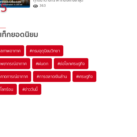
ทุกขนาด เช็กราคาทองแท่งล่าสุด
5
363
แท็กยอดนิยม
#
สภาพอากาศ
#
กรมอุตุนิยมวิทยา
#
พยากรณ์อากาศ
#
ฝนตก
#
ย่อโลกเศรษฐกิจ
#
คาดการณ์อากาศ
#
การตลาดเงินล้าน
#
เศรษฐกิจ
#
โลกร้อน
#
ข่าววันนี้