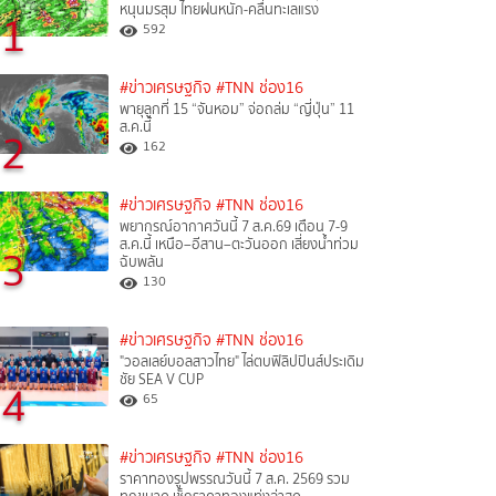
หนุนมรสุม ไทยฝนหนัก-คลื่นทะเลแรง
1
592
#ข่าวเศรษฐกิจ
#TNN ช่อง16
พายุลูกที่ 15 “จันหอม” จ่อถล่ม “ญี่ปุ่น” 11
ส.ค.นี้
2
162
#ข่าวเศรษฐกิจ
#TNN ช่อง16
พยากรณ์อากาศวันนี้ 7 ส.ค.69 เตือน 7-9
ส.ค.นี้ เหนือ–อีสาน–ตะวันออก เสี่ยงน้ำท่วม
3
ฉับพลัน
130
#ข่าวเศรษฐกิจ
#TNN ช่อง16
"วอลเลย์บอลสาวไทย" ไล่ตบฟิลิปปินส์ประเดิม
ชัย SEA V CUP
4
65
#ข่าวเศรษฐกิจ
#TNN ช่อง16
ราคาทองรูปพรรณวันนี้ 7 ส.ค. 2569 รวม