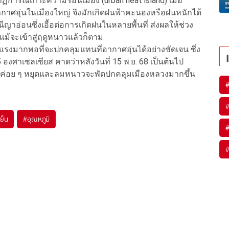
ฏการณ์เกาะความร้อนเมือง (urban heat island) เมื่อ
ศอุ่นในเมืองใหญ่ จึงมักเกิดฝนฟ้าคะนองหรือฝนหนักได้
ะลานีญาอ่อนซึ่งเอื้อต่อการเกิดฝนในหลายพื้นที่ ส่งผลให้ช่วง
แม้จะเข้าสู่ฤดูหนาวแล้วก็ตาม
รงมากพอที่จะปกคลุมแทนที่อากาศอุ่นได้อย่างชัดเจน ซึ่ง
องศาเซลเซียส คาดว่าหลังวันที่ 15 พ.ย. 68 เป็นต้นไป
ะค่อย ๆ หยุดและลมหนาวจะพัดปกคลุมเมืองหลวงมากขึ้น
ย็น
#
อุณหภูมิ