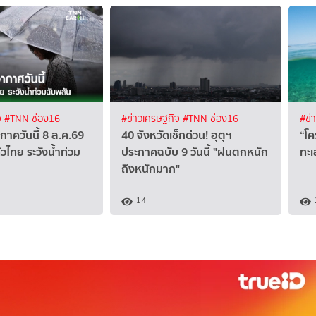
จ
#TNN ช่อง16
#ข่าวเศรษฐกิจ
#TNN ช่อง16
#ข่
าศวันนี้ 8 ส.ค.69
40 จังหวัดเช็กด่วน! อุตุฯ
“โค
วไทย ระวังน้ำท่วม
ประกาศฉบับ 9 วันนี้ "ฝนตกหนัก
ทะเ
ถึงหนักมาก"
14