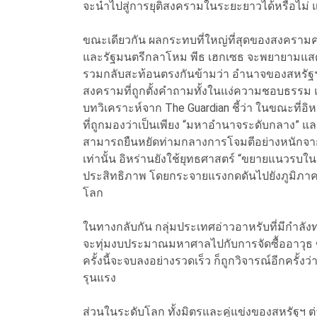
จะนำไปสู่การยุติสงครามในระยะยาวได้หรือไม่
ขณะเดียวกัน ผลกระทบที่ใหญ่ที่สุดของสงครามครั้งน
และรัฐมนตรีกลาโหม พีธ เฮกเซธ จะพยายามแส
รวมกลับสะท้อนตรงกันข้ามว่า อำนาจของสหรัฐฯ
สงครามที่ถูกตั้งคำถามทั้งในแง่ความชอบธรรม แ
บทวิเคราะห์จาก The Guardian ชี้ว่า ในขณะที่อิ
ที่ถูกมองว่าเป็นเพียง “มหาอำนาจระดับกลาง”
สามารถยืนหยัดท่ามกลางการโจมตีอย่างหนักจากส
เท่านั้น อิหร่านยังใช้ยุทธศาสตร์ “ขยายแนวรบใน
ประสิทธิภาพ โดยกระจายแรงกดดันไปยังภูมิภาค
โลก
ในทางกลับกัน กลุ่มประเทศอ่าวอาหรับที่มีกำลัง
จะทุ่มงบประมาณมหาศาลไปกับการจัดซื้ออาวุธ ข
ครั้งนี้จะจบลงอย่างรวดเร็ว ก็ถูกวิจารณ์อีกครั
รุนแรง
ส่วนในระดับโลก ทั้งมิตรและคู่แข่งของสหรัฐฯ 