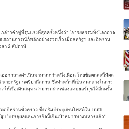
 กล่าวคำขู่ที่รุนแรงที่สุดครั้งหนึ่งว่า “อารยธรรมทั้งโลกอาจ
ุซ สถานการณ์ก็พลิกอย่างรวดเร็ว เมื่อสหรัฐฯ และอิหร่าน
วลา 2 สัปดาห์
วันออกกลางดำเนินมามากกว่าหนึ่งเดือน โดยข้อตกลงนี้มีผล
ีฟ นายกรัฐมนตรีปากีสถาน ซึ่งทำหน้าที่เป็นคนกลางในการ
าตให้เรือเดินสมุทรสามารถผ่านช่องแคบฮอร์มุซได้อีกครั้ง
ออิหร่านชั่วคราว ซึ่งทรัมป์ระบุผ่ทนโพสต์ใน Truth
่สหรัฐฯ “บรรลุผลและภารกิจนี้เกินเป้าหมายทางทหารแล้ว”