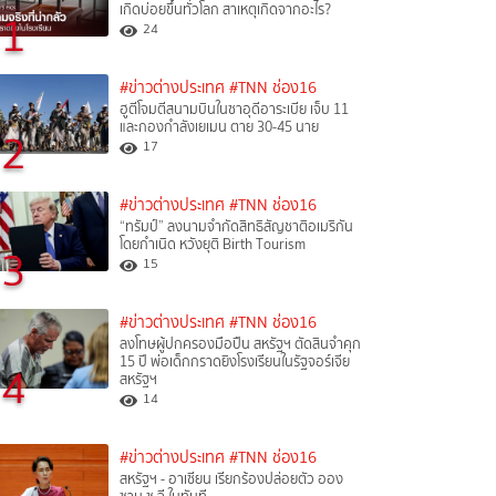
เกิดบ่อยขึ้นทั่วโลก สาเหตุเกิดจากอะไร?
1
24
#ข่าวต่างประเทศ
#TNN ช่อง16
ฮูตีโจมตีสนามบินในซาอุดีอาระเบีย เจ็บ 11
และกองกำลังเยเมน ตาย 30-45 นาย
2
17
#ข่าวต่างประเทศ
#TNN ช่อง16
“ทรัมป์” ลงนามจำกัดสิทธิสัญชาติอเมริกัน
โดยกำเนิด หวังยุติ Birth Tourism
3
15
#ข่าวต่างประเทศ
#TNN ช่อง16
ลงโทษผู้ปกครองมือปืน สหรัฐฯ ตัดสินจำคุก
15 ปี พ่อเด็กกราดยิงโรงเรียนในรัฐจอร์เจีย
4
สหรัฐฯ
14
#ข่าวต่างประเทศ
#TNN ช่อง16
สหรัฐฯ - อาเซียน เรียกร้องปล่อยตัว ออง