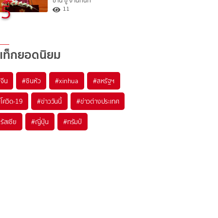
ซาน ซู จี ในทันที
5
11
แท็กยอดนิยม
#
จีน
#
ซินหัว
#
xinhua
#
สหรัฐฯ
#
โควิด-19
#
ข่าววันนี้
#
ข่าวต่างประเทศ
#
รัสเซีย
#
ญี่ปุ่น
#
ทรัมป์