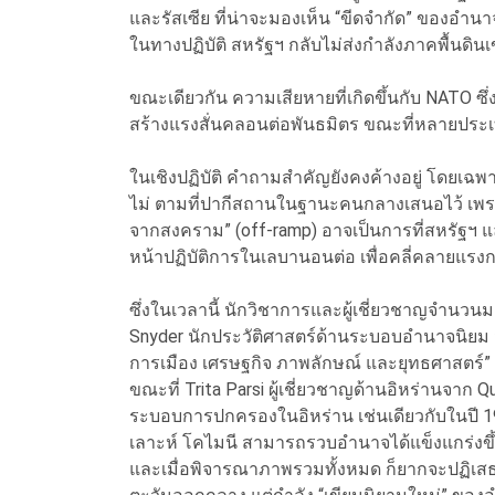
และรัสเซีย ที่น่าจะมองเห็น “ขีดจำกัด” ของอำนา
ในทางปฏิบัติ สหรัฐฯ กลับไม่ส่งกำลังภาคพื้นดินเข
ขณะเดียวกัน ความเสียหายที่เกิดขึ้นกับ NATO ซึ่ง
สร้างแรงสั่นคลอนต่อพันธมิตร ขณะที่หลายประเทศ
ในเชิงปฏิบัติ คำถามสำคัญยังคงค้างอยู่ โดยเฉพ
ไม่ ตามที่ปากีสถานในฐานะคนกลางเสนอไว้ เพราะ
จากสงคราม” (off-ramp) อาจเป็นการที่สหรัฐฯ แ
หน้าปฏิบัติการในเลบานอนต่อ เพื่อคลี่คลายแร
ซึ่งในเวลานี้ นักวิชาการและผู้เชี่ยวชาญจำนวนม
Snyder นักประวัติศาสตร์ด้านระบอบอำนาจนิยม ม
การเมือง เศรษฐกิจ ภาพลักษณ์ และยุทธศาสตร์”
ขณะที่ Trita Parsi ผู้เชี่ยวชาญด้านอิหร่านจาก Qui
ระบอบการปกครองในอิหร่าน เช่นเดียวกับในปี 198
เลาะห์ โคไมนี สามารถรวบอำนาจได้แข็งแกร่งขึ
และเมื่อพิจารณาภาพรวมทั้งหมด ก็ยากจะปฏิเสธว่