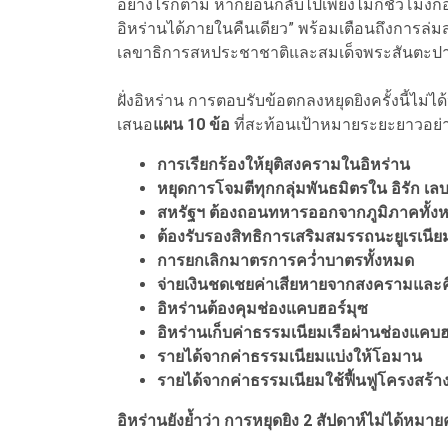
อย่างไรก็ตาม หากย้อนกลับไปเพียงไม่กี่ชั่วโมงก่
อิหร่านได้ภายในคืนเดียว” พร้อมเตือนถึงการล่
เลขาธิการสหประชาชาติและสมเด็จพระสันตะป
ฝั่งอิหร่าน การตอบรับข้อตกลงหยุดยิงครั้งนี้ไ
เสนอ
แผน 10 ข้อ
ที่สะท้อนเป้าหมายระยะยาวอย่าง
การเรียกร้องให้ยุติสงครามในอิหร่าน
หยุดการโจมตีทุกกลุ่มพันธมิตรใน อิรัก 
สหรัฐฯ ต้องถอนทหารออกจากภูมิภาคทั้ง
ต้องรับรองสิทธิการเสริมสมรรถนะยูเรเนี
การยกเลิกมาตรการคว่ำบาตรทั้งหมด
จ่ายเงินชดเชยค่าเสียหายจากสงครามและคืน
อิหร่านต้องคุมช่องแคบฮอร์มุซ
อิหร่านเก็บค่าธรรมเนียมเรือผ่านช่องแคบฮ
รายได้จากค่าธรรมเนียมแบ่งให้โอมาน
รายได้จากค่าธรรมเนียมใช้ฟื้นฟูโครงสร้า
อิหร่านยังย้ำว่า การหยุดยิง 2 สัปดาห์ไม่ได้หมา