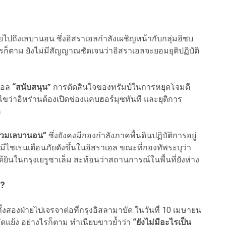
ายไปถึงเลบานอน ซึ่งอิสราเอลกำลังเผชิญหน้ากับกลุ่มฮิซบ
รก็ตาม ยังไม่มีสัญญาณชัดเจนว่าอิสราเอลจะยอมยุติปฏิบัติ
าเอล
“สนับสนุน”
การตัดสินใจของทรัมป์ในการหยุดโจมตี
อนไขว่าอิหร่านต้องเปิดช่องแคบฮอร์มุซทันที และยุติการ
ค
รวมเลบานอน”
ซึ่งยังคงมีกองกำลังภาคพื้นดินปฏิบัติการอยู่
งมีไซเรนเตือนภัยดังขึ้นในอิสราเอล ขณะที่กองทัพระบุว่า
้ยินในกรุงเยรูซาเล็ม สะท้อนว่าสถานการณ์ในพื้นที่ยังห่าง
์?
งสองฝ่ายไปเจรจาต่อที่กรุงอิสลามาบัด ในวันที่ 10 เมษายน
ดแย้ง อย่างไรก็ตาม ทำเนียบขาวย้ำว่า
“ยังไม่มีอะไรเป็น