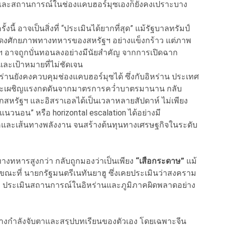
 และสถานการณ์ในช่องแคบฮอร์มุซเองก็ยังคงเปราะบาง
ี้ อาจเป็นสิ่งที่ “ประเมินได้ยากที่สุด” แม้รัฐบาลทรัมป์
ดงศักยภาพทางทหารของสหรัฐฯ อย่างแข็งกร้าว แต่ภาพ
 อาจถูกบั่นทอนลงอย่างมีนัยสำคัญ จากการเปิดฉาก
ละเป้าหมายที่ไม่ชัดเจน
หร่านยังคงควบคุมช่องแคบฮอร์มุซได้ ซึ่งกับอิหร่าน ประเทศ
 และเผชิญแรงกดดันจากมาตรการคว่ำบาตรมานาน กลับ
หรัฐฯ และอิสราเอลได้เป็นเวลาหลายสัปดาห์ ไม่เพียง
แนวนอน” หรือ horizontal escalation ได้อย่างมี
และเส้นทางพลังงาน จนสร้างต้นทุนทางเศรษฐกิจในระดับ
ทางทหารสูงกว่า กลับถูกมองว่าเป็นเพียง
“เสือกระดาษ”
แม้
ณะที่ นายกรัฐมนตรีเนทันยาฮู ซึ่งเคยประเมินว่าสงคราม
้งว่า ประเมินสถานการณ์ในอิหร่านและภูมิภาคผิดพลาดอย่าง
ต่างกำลังจับตาและสรุปบทเรียนของตัวเอง โดยเฉพาะจีน