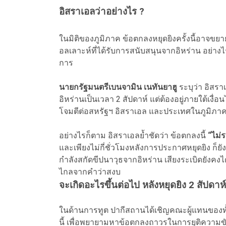
อิสราเอลว่าอย่างไร ?
ในมิติของภูมิภาค ข้อตกลงหยุดยิงครั้งนี้อาจขย
อลเลาะห์ที่ได้รับการสนับสนุนจากอิหร่าน อย่างไ
การ
นายกรัฐมนตรีเบนจามิน เนทันยาฮู
ระบุว่า อิสร
อิหร่านเป็นเวลา 2 สัปดาห์ แต่ต้องอยู่ภายใต้เงื่
โจมตีต่อสหรัฐฯ อิสราเอล และประเทศในภูมิภา
อย่างไรก็ตาม อิสราเอลย้ำชัดว่า ข้อตกลงนี้
“ไม่
และเพียงไม่กี่ชั่วโมงหลังการประกาศหยุดยิง ก็ยั
กำลังสกัดขีปนาวุธจากอิหร่าน เสียงระเบิดยังคงได
ไกลจากคำว่าสงบ
จะเกิดอะไรขึ้นต่อไป หลังหยุดยิง 2 สัปดาห
ในด้านการทูต ปากีสถานได้เชิญคณะผู้แทนของทั้
นี้ เพื่อพยายามหาข้อตกลงถาวรในการยุติความขั