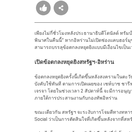
เพียงไม่กี่ชั่วโมงหลังประธานาธิบดีโดนัลด์ ทรัมป์
พินาศในคืนนี้” หากอิหร่านไม่เปิดช่องแคบฮอร์ม
สามารถบรรลุข้อตกลงหยุดยิงแบบมีเงื่อนไขเป็นเ
เปิดข้อตกลงหยุดยิงสหรัฐฯ-อิหร่าน
ข้อตกลงหยุดยิงครั้งนี้เกิดขึ้นหลังสงครามในตะ
บังคับใช้ทันที ตามการเปิดเผยของ เชห์บาซ ชาร
เจรจา โดยในช่วงเวลา 2 สัปดาห์นี้ จะมีการอนุญ
ภายใต้การประสานงานกับกองทัพอิหร่าน
ขณะเดียวกัน สหรัฐฯ จะระงับการโจมตีทางทหารต่
Social ว่าเป็นการตัดสินใจที่เกิดขึ้นหลังจากที