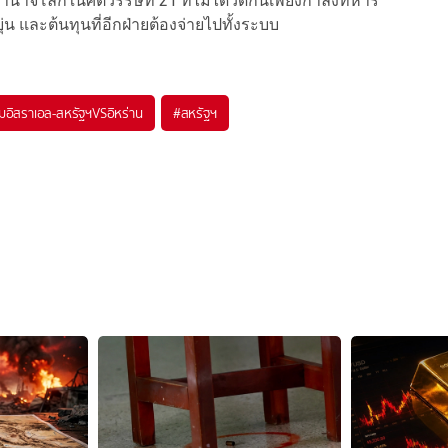
ำนาจโลกในศตวรรษที่ 21 ที่ไม่ได้วัดกันเพียงกำลังทหาร
 และต้นทุนที่อีกฝ่ายต้องจ่ายไปทั้งระบบ
อิสราเอล-สหรัฐฯVSอิหร่าน
#
สหรัฐฯ