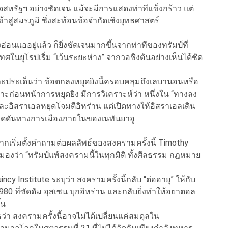
จสหรัฐฯ อย่างชัดเจน แม้จะมีการแสดงท่าทีแข็งกร้าว แต่
้าสู่สมรภูมิ ซึ่งสะท้อนข้อจำกัดเชิงยุทธศาสตร์
อ่อนแออยู่แล้ว ก็ยิ่งชัดเจนมากขึ้นจากท่าทีของทรัมป์ที่
ในยุโรปเริ่ม “เว้นระยะห่าง” จากวอชิงตันอย่างเห็นได้ชัด
าะประเด็นว่า ข้อตกลงหยุดยิงนี้ครอบคลุมถึงเลบานอนหรือ
ก่อนหน้าการหยุดยิง มีการวิเคราะห์ว่า หนึ่งใน “ทางลง
ละอิสราเอลหยุดโจมตีอิหร่าน แต่เปิดทางให้อิสราเอลเดิน
งกดดันทางการเมืองภายในของเนทันยาฮู
ากเริ่มตั้งคำถามต่อผลลัพธ์ของสงครามครั้งนี้ Timothy
องว่า “ทรัมป์แพ้สงครามนี้ในทุกมิติ ทั้งศีลธรรม กฎหมาย
ncy Institute ระบุว่า สงครามครั้งนี้กลับ “ต่ออายุ” ให้กับ
0 ที่ซัดดัม ฮุสเซน บุกอิหร่าน และกลับยิ่งทำให้อยาตอล
้น
า สงครามครั้งนี้อาจไม่ได้เปลี่ยนแค่สมดุลใน