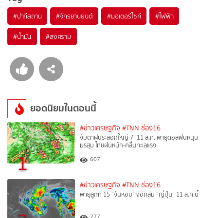
#
ปากีสถาน
#
จักรยานยนต์
#
มอเตอร์ไซค์
#
ไฟฟ้า
#
น้ำมัน
#
สงคราม
ยอดนิยมในตอนนี้
#ข่าวเศรษฐกิจ
#TNN ช่อง16
จับตาฝนระลอกใหญ่ 7–11 ส.ค. พายุดอลฟินหนุน
มรสุม ไทยฝนหนัก-คลื่นทะเลแรง
1
607
#ข่าวเศรษฐกิจ
#TNN ช่อง16
พายุลูกที่ 15 “จันหอม” จ่อถล่ม “ญี่ปุ่น” 11 ส.ค.นี้
277