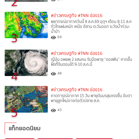
2
#ข่าวเศรษฐกิจ
#TNN ช่อง16
พยากรณ์อากาศวันนี้ 8 ส.ค.69 อุตุฯ เตือน 8-11 ส.ค
ทั่วไทยฝนหนัก เหนือ อีสาน ตะวันออก ระวังน้ำท่วม-
น้ำป่า
3
69
#ข่าวเศรษฐกิจ
#TNN ช่อง16
ญี่ปุ่น อพยพ 2 แสนคน รับมือพายุ “ดอลฟิน” คาดขึ้น
ฝั่งที่จีนตอนใต้ 9-10 ส.ค.นี้
4
48
#ข่าวเศรษฐกิจ
#TNN ช่อง16
คาดการณ์อากาศ 15 วัน พายุดันมรสุมแรงขึ้น จับตา
พายุลูกใหม่อาจก่อตัวปลาย ส.ค.
5
43
แท็กยอดนิยม