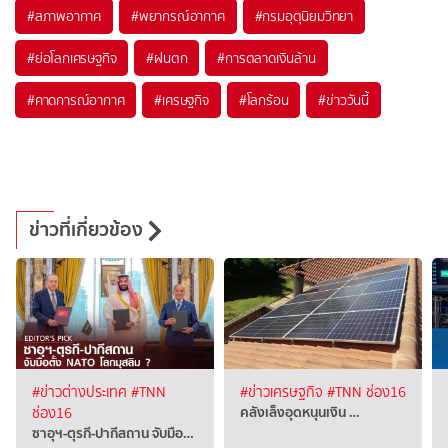
#
สภาพอากาศ
#
พยากรณ์อากาศ
#
กรมอุตุนิยมวิทยา
#
ย่อโลกเศรษฐกิจ
#
ฝนตก
#
การตลาดเงินล้าน
#
คาดการณ์อากาศ
#
เศรษฐกิจ
#
โลกร้อน
#
ข่าววันนี้
ข่าวที่เกี่ยวข้อง
#ข่าวต่างประเทศ
#TNN
#ข่าวเศรษฐกิจ
#TNN ช่อง16
คลังเล็งอุดหนุนเงิน …
ช่อง16
ซาอุฯ-ตุรกี-ปากีสถาน จับมือ…