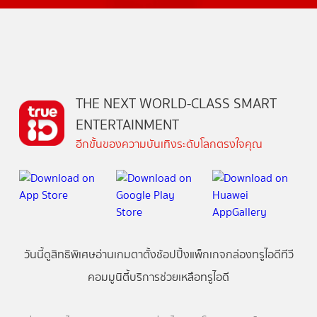
THE NEXT WORLD-CLASS SMART
ENTERTAINMENT
อีกขั้นของความบันเทิงระดับโลกตรงใจคุณ
วันนี้
ดู
สิทธิพิเศษ
อ่าน
เกม
ตาตั้ง
ช้อปปิ้ง
แพ็กเกจ
กล่องทรูไอดีทีวี
คอมมูนิตี้
บริการช่วยเหลือทรูไอดี