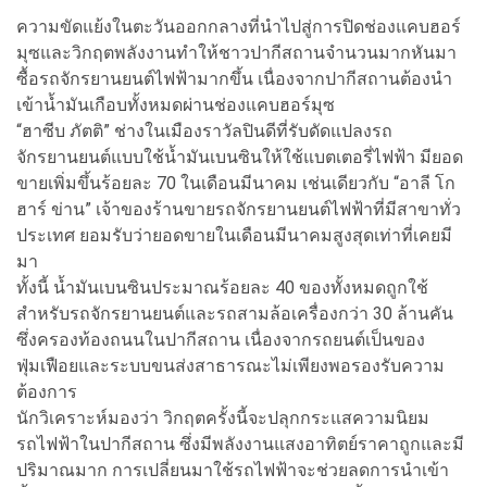
ความขัดแย้งในตะวันออกกลางที่นำไปสู่การปิดช่องแคบฮอร์
มุซและวิกฤตพลังงานทำให้ชาวปากีสถานจำนวนมากหันมา
ซื้อรถจักรยานยนต์ไฟฟ้ามากขึ้น เนื่องจากปากีสถานต้องนำ
เข้าน้ำมันเกือบทั้งหมดผ่านช่องแคบฮอร์มุซ
“ฮาซีบ ภัตติ” ช่างในเมืองราวัลปินดีที่รับดัดแปลงรถ
จักรยานยนต์แบบใช้น้ำมันเบนซินให้ใช้แบตเตอรี่ไฟฟ้า มียอด
ขายเพิ่มขึ้นร้อยละ 70 ในเดือนมีนาคม เช่นเดียวกับ “อาลี โก
ฮาร์ ข่าน” เจ้าของร้านขายรถจักรยานยนต์ไฟฟ้าที่มีสาขาทั่ว
ประเทศ ยอมรับว่ายอดขายในเดือนมีนาคมสูงสุดเท่าที่เคยมี
มา
ทั้งนี้ น้ำมันเบนซินประมาณร้อยละ 40 ของทั้งหมดถูกใช้
สำหรับรถจักรยานยนต์และรถสามล้อเครื่องกว่า 30 ล้านคัน
ซึ่งครองท้องถนนในปากีสถาน เนื่องจากรถยนต์เป็นของ
ฟุ่มเฟือยและระบบขนส่งสาธารณะไม่เพียงพอรองรับความ
ต้องการ
นักวิเคราะห์มองว่า วิกฤตครั้งนี้จะปลุกกระแสความนิยม
รถไฟฟ้าในปากีสถาน ซึ่งมีพลังงานแสงอาทิตย์ราคาถูกและมี
ปริมาณมาก การเปลี่ยนมาใช้รถไฟฟ้าจะช่วยลดการนำเข้า