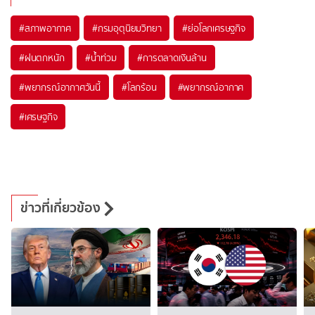
#
สภาพอากาศ
#
กรมอุตุนิยมวิทยา
#
ย่อโลกเศรษฐกิจ
#
ฝนตกหนัก
#
น้ำท่วม
#
การตลาดเงินล้าน
#
พยากรณ์อากาศวันนี้
#
โลกร้อน
#
พยากรณ์อากาศ
#
เศรษฐกิจ
ข่าวที่เกี่ยวข้อง