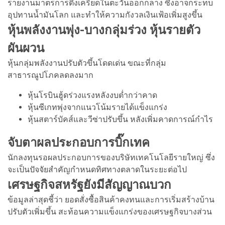
รายงานมาตรการตึงเครียดในตะวันออกกลาง ซึ่งอาจกระทบ
อุปทานน้ำมันโลก และทำให้ความกังวลเงินเฟ้อเพิ่มสูงขึ้น
หุ้นพลังงานพุ่ง-บางกลุ่มร่วง หุ้นรายตัว
ผันผวน
หุ้นกลุ่มพลังงานปรับตัวขึ้นโดดเด่น ขณะที่กลุ่ม
สาธารณูปโภคลดลงมาก
หุ้นโรบินฮู้ดร่วงแรงหลังงบต่ำกว่าคาด
หุ้นซีเกทพุ่งจากแนวโน้มรายได้แข็งแกร่ง
หุ้นสตาร์บัคส์และวีซ่าปรับขึ้น หลังเพิ่มคาดการณ์กำไร
จับตาผลประกอบการบิ๊กเทค
นักลงทุนรอผลประกอบการของบริษัทเทคโนโลยีรายใหญ่ ซึ่ง
จะเป็นปัจจัยสำคัญกำหนดทิศทางตลาดในระยะต่อไป
เศรษฐกิจสหรัฐยังมีสัญญาณบวก
ข้อมูลล่าสุดชี้ว่า ยอดสั่งซื้อสินค้าคงทนและการเริ่มสร้างบ้าน
ปรับตัวเพิ่มขึ้น สะท้อนความแข็งแกร่งของเศรษฐกิจบางส่วน