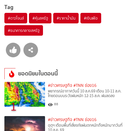
Tag
#
ดาวโจนส์
#
หุ้นสหรัฐ
#
ราคาน้ำมัน
#
เงินเฟ้อ
#
ธนาคารกลางสหรัฐ
ยอดนิยมในตอนนี้
#ข่าวเศรษฐกิจ
#TNN ช่อง16
พยากรณ์อากาศวันนี้ 10 ส.ค.69 เตือน 10-11 ส.ค.
ไทยตอนบนระวังฝนหนัก 12-15 ส.ค. ฝนลดลง
1
88
#ข่าวเศรษฐกิจ
#TNN ช่อง16
อุตุฯ เตือนพื้นที่เสี่ยงภัยฝนตกหนักถึงหนักมากวันที่
10 ส.ค. 69