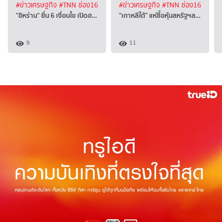
#ข่าวเศรษฐกิจ
#TNN ช่อง16
#ข่าวเศรษฐกิจ
#TNN ช่อง16
"อิหร่าน" ยื่น 6 เงื่อนไข เปิดฮ…
"เกาหลีใต้" แห่ซื้อหุ้นสหรัฐฯส…
9
11