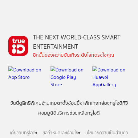
THE NEXT WORLD-CLASS SMART
ENTERTAINMENT
อีกขั้นของความบันเทิงระดับโลกตรงใจคุณ
วันนี้
ดู
สิทธิพิเศษ
อ่าน
เกม
ตาตั้ง
ช้อปปิ้ง
แพ็กเกจ
กล่องทรูไอดีทีวี
คอมมูนิตี้
บริการช่วยเหลือทรูไอดี
เกี่ยวกับทรูไอดี
ข้อกำหนดและเงื่อนไข
นโยบายความเป็นส่วนตัว