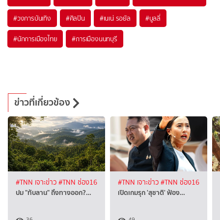
#
วงการบันเทิง
#
ศิลปิน
#
เนเน่ รอยัล
#
บูลลี่
#
นักการเมืองไทย
#
การเมืองนนทบุรี
ข่าวที่เกี่ยวข้อง
#TNN เจาะข่าว
#TNN ช่อง16
#TNN เจาะข่าว
#TNN ช่อง16
ปม "ทับลาน" ถึงทางออก?…
เปิดเกมรุก 'สุชาติ' ฟ้อง…
36
49