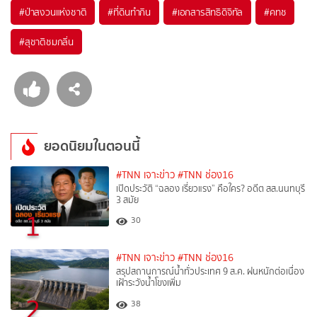
#
ป่าสงวนแห่งชาติ
#
ที่ดินทำกิน
#
เอกสารสิทธิดิจิทัล
#
คทช
#
สุชาติชมกลิ่น
ยอดนิยมในตอนนี้
#TNN เจาะข่าว
#TNN ช่อง16
เปิดประวัติ “ฉลอง เรี่ยวแรง” คือใคร? อดีต สส.นนทบุรี
3 สมัย
1
30
#TNN เจาะข่าว
#TNN ช่อง16
สรุปสถานการณ์น้ำทั่วประเทศ 9 ส.ค. ฝนหนักต่อเนื่อง
เฝ้าระวังน้ำโขงเพิ่ม
2
38