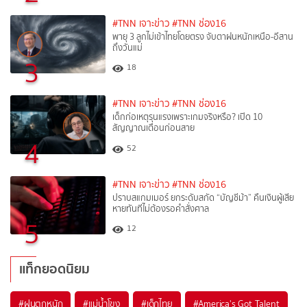
#TNN เจาะข่าว
#TNN ช่อง16
พายุ 3 ลูกไม่เข้าไทยโดยตรง จับตาฝนหนักเหนือ-อีสาน
ถึงวันแม่
3
18
#TNN เจาะข่าว
#TNN ช่อง16
เด็กก่อเหตุรุนแรงเพราะเกมจริงหรือ? เปิด 10
สัญญาณเตือนก่อนสาย
4
52
#TNN เจาะข่าว
#TNN ช่อง16
ปราบสแกมเมอร์ ยกระดับสกัด “บัญชีม้า” คืนเงินผู้เสีย
หายทันทีไม่ต้องรอคำสั่งศาล
5
12
แท็กยอดนิยม
#
ฝนตกหนัก
#
แม่น้ำโขง
#
เด็กไทย
#
America's Got Talent