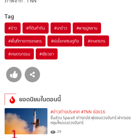
ภาพจาก : TNN
Tag
#
ข้าว
#
ที่ดินทำกิน
#
นาข้าว
#
พายุมู่หลาน
#
พื้นที่ทางการเกษตร
#
ย่อโลกเศรษฐกิจ
#
เกษตรกร
#
เกษตรกรรม
#
เยียวยา
ยอดนิยมในตอนนี้
#ข่าวต่างประเทศ
#TNN ช่อง16
ชิ้นส่วน SpaceX เท่ารถบัส พุ่งชนดวงจันทร์ ฝากรอย
หลุมใหม่บนดวงจันทร์
1
29