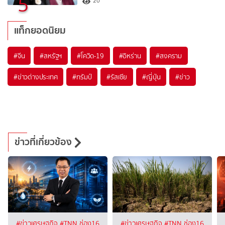
5
20
แท็กยอดนิยม
#
จีน
#
สหรัฐฯ
#
โควิด-19
#
อิหร่าน
#
สงคราม
#
ข่าวต่างประเทศ
#
ทรัมป์
#
รัสเซีย
#
ญี่ปุ่น
#
ข่าว
ข่าวที่เกี่ยวข้อง
#ข่าวเศรษฐกิจ
#TNN ช่อง16
#ข่าวเศรษฐกิจ
#TNN ช่อง16