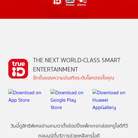
THE NEXT WORLD-CLASS SMART
ENTERTAINMENT
อีกขั้นของความบันเทิงระดับโลกตรงใจคุณ
วันนี้
ดู
สิทธิพิเศษ
อ่าน
เกม
ตาตั้ง
ช้อปปิ้ง
แพ็กเกจ
กล่องทรูไอดีทีวี
คอมมูนิตี้
บริการช่วยเหลือทรูไอดี