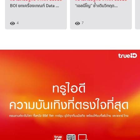
BOI ยกเครื่องเกณฑ์ Data …
“เอลนีโญ” ซ้ำเติมวิกฤต…
4
7