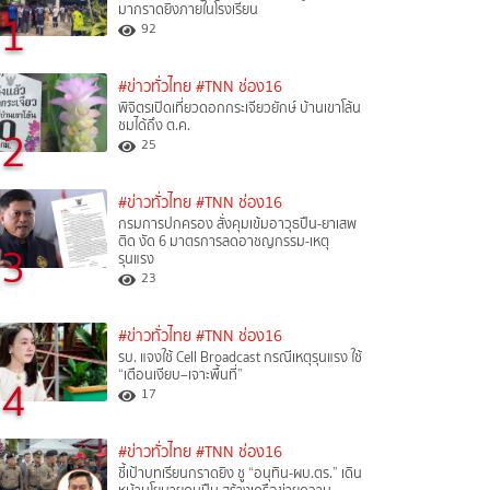
มากราดยิงภายในโรงเรียน
1
92
#ข่าวทั่วไทย
#TNN ช่อง16
พิจิตรเปิดเที่ยวดอกกระเจียวยักษ์ บ้านเขาโล้น
ชมได้ถึง ต.ค.
2
25
#ข่าวทั่วไทย
#TNN ช่อง16
กรมการปกครอง สั่งคุมเข้มอาวุธปืน-ยาเสพ
ติด งัด 6 มาตรการลดอาชญกรรม-เหตุ
3
รุนแรง
23
#ข่าวทั่วไทย
#TNN ช่อง16
รบ. แจงใช้ Cell Broadcast กรณีเหตุรุนแรง ใช้
“เตือนเงียบ–เจาะพื้นที่”
4
17
#ข่าวทั่วไทย
#TNN ช่อง16
ชี้เป้าบทเรียนกราดยิง ชู “อนุทิน-ผบ.ตร.” เดิน