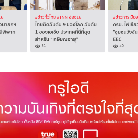
16
#ข่าวทั่วไทย
#TNN ช่อง16
#ข่าวการเมือ
ถึงนายกฯ
ไทยติดอันดับ 9 ของโลก อันดับ
ครม. ไฟเขีย
ณีพิพาท
1 ของเอเชีย ประเทศที่ดีที่สุด
"ชุมชนวังจั
สำหรับ “เกษียณอายุ”
EEC
31
40