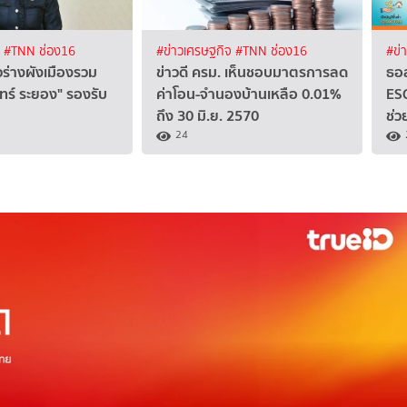
ง
#TNN ช่อง16
#ข่าวเศรษฐกิจ
#TNN ช่อง16
#ข่
วร่างผังเมืองรวม
ข่าวดี ครม. เห็นชอบมาตรการลด
ธอ
นทร์ ระยอง" รองรับ
ค่าโอน-จำนองบ้านเหลือ 0.01%
ESG
ถึง 30 มิ.ย. 2570
ช่ว
24