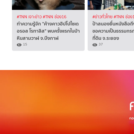
#TNN เจาะข่าว
#TNN ช่อง16
#ข่าวทั่วไทย
#TNN ช่อง
ทำความรู้จัก "ค้างคาวฮิปโปไซเด
ป้าสนองยื่นหนังสือ
อรอส โรทาลิส" พบครั้งแรกในป่า
ขอความเป็นธรรมกร
หินสามวาฬ จ.บึงกาฬ
ที่ดิน จ.ระยอง
15
37