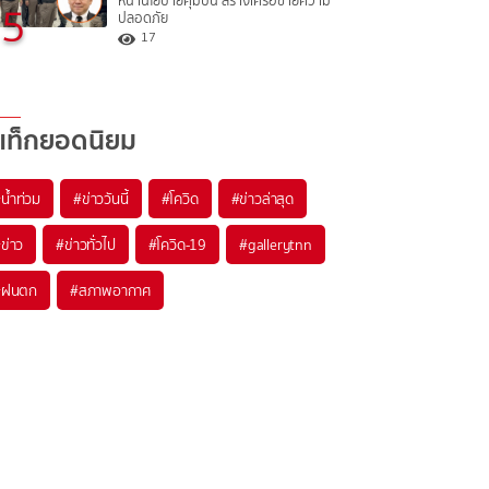
หน้านโยบายคุมปืน สร้างเครือข่ายความ
5
ปลอดภัย
17
แท็กยอดนิยม
#
น้ำท่วม
#
ข่าววันนี้
#
โควิด
#
ข่าวล่าสุด
#
ข่าว
#
ข่าวทั่วไป
#
โควิด-19
#
gallerytnn
#
ฝนตก
#
สภาพอากาศ