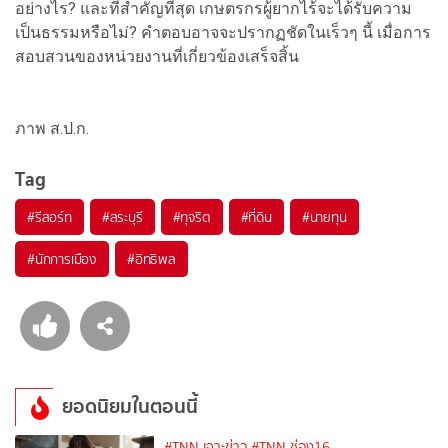
อย่างไร? และที่สำคัญที่สุด เกษตรกรผู้ยากไร้จะได้รับความ
เป็นธรรมหรือไม่? คำตอบอาจจะปรากฏชัดในเร็วๆ นี้ เมื่อการ
สอบสวนของหน่วยงานที่เกี่ยวข้องเสร็จสิ้น
ภาพ ส.ป.ก.
Tag
#
รีสอร์ท
#
สระบุรี
#
ทุจริต
#
ที่ดิน
#
นายทุน
#
นักการเมือง
#
อิทธิพล
ยอดนิยมในตอนนี้
#TNN เจาะข่าว
#TNN ช่อง16