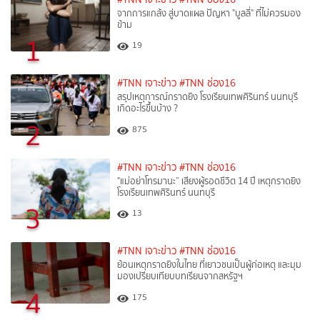
จากการแกล้ง สู่บาดแผล ปัญหา "บูลลี่" ที่ไม่ควรมอง
ข้าม
1
19
#TNN เจาะข่าว
#TNN ช่อง16
สรุปเหตุการณ์กราดยิง โรงเรียนเทพศิรินทร์ นนทบุรี
เกิดอะไรขึ้นบ้าง ?
2
875
#TNN เจาะข่าว
#TNN ช่อง16
"แม่อย่าโทรมานะ” เสียงผู้รอดชีวิต 14 ปี เหตุกราดยิง
โรงเรียนเทพศิรินทร์ นนทบุรี
3
13
#TNN เจาะข่าว
#TNN ช่อง16
ย้อนเหตุกราดยิงในไทย ที่เยาวชนเป็นผู้ก่อเหตุ และมุม
มองเปรียบเทียบบทเรียนจากสหรัฐฯ
4
175