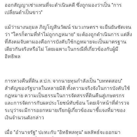
ออกสัญญาเช่าแทนที่จะดำเนินคดี ซึ่งถูกมองว่าเป็น "การ
เปลี่ยนดำเป็นขาว"
แม้ว่านางนฤมล ภิญโญสินวัฒน์ รมว.เกษตรฯ จะยืนยันชัดเจน
ว่า "ใครก็ตามที่ทำไม่ถูกกฎหมาย" จะต้องถูกดำเนินการ แต่สิ่ง
ที่สังคมจับตามองคือการบังคับใช้กฎหมายจะเป็นมาตรฐาน
เดียวกันจริงหรือไม่ โดยเฉพาะในกรณีที่เกี่ยวข้องกับผู้มี
อิทธิพล
การทวงคืนที่ดิน ส.ป.ก. จากนายทุนกำลังเป็น "บททดสอบ"
สำคัญของรัฐบาลในหลายมิติ ทั้งความจริงจังในการบังคับใช้
กฎหมาย ความเป็นธรรมในการจัดสรรที่ดินคืนสู่เกษตรกร
และการจัดการกับผลประโยชน์ทับซ้อน โดยเจ้าหน้าที่ตำรวจ
ระบุว่าจะมีการออกหมายเรียกผู้เกี่ยวข้องมาชี้แจงที่มาของ
เงินจำนวนดังกล่าว
เมื่อ "อำนาจรัฐ" ปะทะกับ "อิทธิพลทุน" ผลลัพธ์จะออกมา