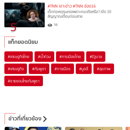
#TNN เจาะข่าว
#TNN ช่อง16
เด็กก่อเหตุรุนแรงเพราะเกมจริงหรือ? เปิด 10
สัญญาณเตือนก่อนสาย
5
36
แท็กยอดนิยม
#
เศรษฐกิจไทย
#
น้ำท่วม
#
การเมืองไทย
#
รัฐบาล
#
เศรษฐกิจ
#
กัมพูชา
#
การเมือง
#
บูลลี่
#
สุขภาพ
#
ชายแดนไทยกัมพูชา
ข่าวที่เกี่ยวข้อง