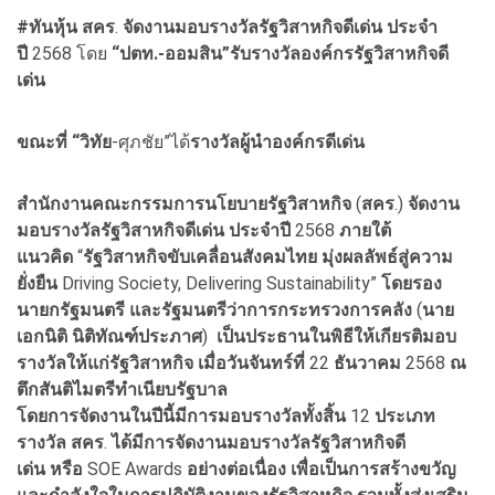
#ทันหุ้น สคร
.
จัดงานมอบรางวัลรัฐวิสาหกิจดีเด่น
ประจำ
ปี
2568 โดย
“ปตท.-ออมสิน”รับรางวัลองค์กรรัฐวิสาหกิจดี
เด่น
ขณะที่ “วิทัย
-ศุภชัย”ได้
รางวัลผู้นำองค์กรดีเด่น
สำนักงานคณะกรรมการนโยบายรัฐวิสาหกิจ
(
สคร
.)
จัดงาน
มอบรางวัลรัฐวิสาหกิจดีเด่น
ประจำปี
2568
ภายใต้
แนวคิด
“
รัฐวิสาหกิจขับเคลื่อนสังคมไทย
มุ่งผลลัพธ์สู่ความ
ยั่งยืน
Driving Society, Delivering Sustainability”
โดยรอง
นายกรัฐมนตรี
และรัฐมนตรีว่าการกระทรวงการคลัง
(
นาย
เอกนิติ
นิติทัณฑ์ประภาศ
)
เป็นประธานในพิธีให้เกียรติมอบ
รางวัลให้แก่รัฐวิสาหกิจ
เมื่อวันจันทร์ที่
22
ธันวาคม
2568
ณ
ตึกสันติไมตรีทำเนียบรัฐบาล
โดยการจัดงานในปีนี้มีการมอบรางวัลทั้งสิ้น
12
ประเภท
รางวัล
สคร
.
ได้มีการจัดงานมอบรางวัลรัฐวิสาหกิจดี
เด่น
หรือ
SOE Awards
อย่างต่อเนื่อง
เพื่อเป็นการสร้างขวัญ