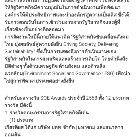
และกำลังใจในการปฏิบัติงานของรัฐวิสาหกิจ
รวมทั้งส่งเสริม
ให้รัฐวิสาหกิจมีความมุ่งมั่นในการดำเนินงานเพื่อพัฒนา
องค์กรให้มีประสิทธิภาพและนำองค์กรสู่ความเป็นเลิศ
ซึ่งได้
รับการตอบรับในการเข้าร่วมงานจากรัฐวิสาหกิจและผู้ที่
เกี่ยวข้องเป็นอย่างดีตลอดมา
การจัดงานในปีนี้ภายใต้แนวคิด
“
รัฐวิสาหกิจขับเคลื่อนสังคม
ไทย
มุ่งผลลัพธ์สู่ความยั่งยืน
Driving Society, Delivering
Sustainability”
ซึ่งเป็นการแสดงถึงการดำเนินงานของ
รัฐวิสาหกิจในการส่งเสริมและสร้างการเติบโต
โดยคำนึงถึง
มิติต่างๆ
ทั้งด้านเศรษฐกิจ
ด้านสังคม
และด้านสิ่ง
แวดล้อม
(Environment Social and Governance : ESG)
เพื่อนำ
ไปสู่การพัฒนาประเทศอย่างยั่งยืน
สำหรับผลรางวัล
SOE Awards
ประจำปี
2568
ทั้ง
12
ประเภท
รางวัล
มีดังนี้
1.
รางวัลคณะกรรมการรัฐวิสาหกิจดีเด่น
(1)
ประเภท
เกียรติยศ
ได้แก่
บริษัท
ปตท
.
จำกัด
(
มหาชน
)
และธนาคาร
ออมสิน