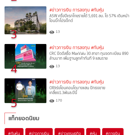
#ข่าวการเงิน การลงทุน
#ทันหุ้น
ASW ครึ่งปีแรกโกยรายได้ 5,691 ลบ. โต 57% เดินหน้า
โอนบิ๊กโปรเจ็กต์
3
13
#ข่าวการเงิน การลงทุน
#ทันหุ้น
CRC ปิดดีลซื้อ MaxValu 30 สาขา ทุนจดทะเบียน 890
ล้านบาท เพิ่มฐานลูกค้าทันที 9 แสนราย
4
13
#ข่าวการเงิน การลงทุน
#ทันหุ้น
ORIเร่งโอนคอนโดบางแสน ปักธงขาย
เกลี้ยง1.3พันล.ปีนี้
5
170
แท็กยอดนิยม
#
ทันหุ้น
#
ข่าวการเงิน
#
ข่าวเศรษฐกิจ
#
หุ้น
#
การเงิน