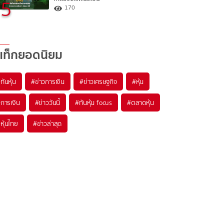
5
170
แท็กยอดนิยม
#
ทันหุ้น
#
ข่าวการเงิน
#
ข่าวเศรษฐกิจ
#
หุ้น
#
การเงิน
#
ข่าววันนี้
#
ทันหุ้น focus
#
ตลาดหุ้น
#
หุ้นไทย
#
ข่าวล่าสุด