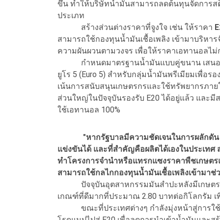
ขึ้น ทำให้บริษัทน้ำมันสามารถลดต้นทุนจัดการส
ประเภท
สร้างส่วนต่างราคาที่จูงใจ เช่น ให้ราคา
E
สามารถใช้กองทุนน้ำมันเชื้อเพลิง เข้ามาบริหาร
ความผันผวนตามวงจร เพื่อให้ราคาเอทานอลไม่ก
กำหนดมาตรฐานน้ำมันแบบคู่ขนาน เสนอให้ม
ยูโร 5 (Euro 5) สำหรับกลุ่มน้ำมันพรีเมียมเพื
เน้นการสนับสนุนเกษตรกรและใช้ทรัพยากรภายใ
ส่วนใหญ่ในปัจจุบันรองรับ E20 ได้อยู่แล้ว และมี
ใช้เอทานอล 100%
"หากรัฐบาลมีความชัดเจนในการผลักดัน E
แข่งขันได้ และที่สำคัญคือผลิตได้เองในประเ
ทำโครงการจำนำหรือแทรกแซงราคาพืชเกษตรแบบ
สามารถใช้กลไกกองทุนน้ำมันเชื้อเพลิงเข้ามาช่
ปัจจุบันอุตสาหกรรมมันสำปะหลังมีเกษตรกรที่
เกณฑ์ที่ดีมากที่ประมาณ 2.80 บาทต่อกิโลกรัม เพิ่
ขณะที่ประเทศต่างๆ กำลังมุ่งหน้าสู่การใช้ 
โรดแมปไปสู่ E20 เพื่อลดการนำเข้าน้ำมันและ