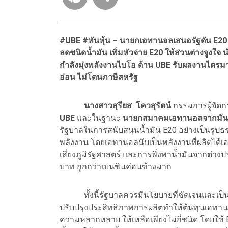
#UBE #
ทันหุ้น – นายกเอทานอลเสนอรัฐดัน
E2
ลดชนิดน้ำมัน เพิ่มหัวจ่าย
E20
ให้ส่วนต่างจูงใจ
กำลังมุ่งพลังงานไบโอ ด้าน
UBE
รับผลงานไตรมา
อ่อน ไม่โดนภาษีสหรัฐ
นางสาวสุรียส โควสุรัตน์
กรรมการผู้จัด
UBE
และในฐานะ
นายกสมาคมเอทานอลจากมัน
รัฐบาลในการสนับสนุนน้ำมัน E20 อย่างเป็นรูปธร
พลังงาน โดยเอทานอลนับเป็นพลังงานที่ผลิตได
เสี่ยงภูมิรัฐศาสตร์ และการพึ่งพาน้ำมันจากต่า
บาท ถูกกว่าเบนซินค่อนข้างมาก
ทั้งนี้รัฐบาลควรมีนโยบายที่ชัดเจนและเป็น
ปรับปรุงประสิทธิภาพการผลิตทำให้ต้นทุนเอทาน
ความหลากหลาย ให้เหลือเพียงไม่กี่ชนิด โดยใช้ E