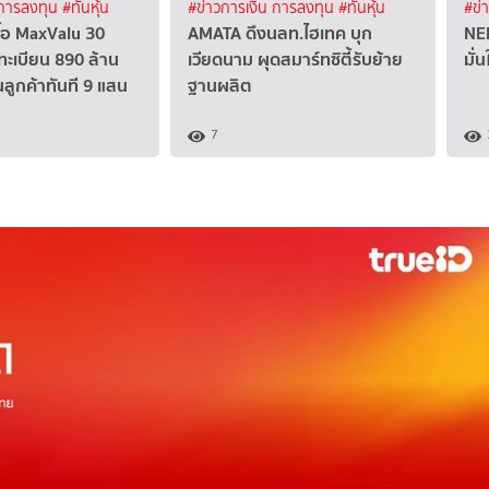
 การลงทุน
#ทันหุ้น
#ข่าวการเงิน การลงทุน
#ทันหุ้น
#ข่
ื้อ MaxValu 30
AMATA ดึงนลท.ไฮเทค บุก
NER
ะเบียน 890 ล้าน
เวียดนาม ผุดสมาร์ทซิตี้รับย้าย
มั่
นลูกค้าทันที 9 แสน
ฐานผลิต
7