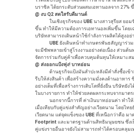
บราซิล ได้ยกระดับส่วนผสมเอทานอลจาก 27% ขึ้
@
งบ Q
2 สดใสรับดีมานด์
ในเชิงธุรกิจของ
UBE
นางสาวสุรียส ยอมรับ
ขึ้น ทำให้มีความต้องการเอทานอลเพิ่มขึ้น โดยเ
บริษัทสามารถเดินหน้าใช้กำลังการผลิตได้สูงอย่า
UBE
ยังเดินหน้าทำเกษตรพันธสัญญาร่วมกับ
จะมีซัพพลายเข้าสู่โรงงานอย่างต่อเนื่อง ส่วนต้นท
จัดการร่วมกับคู่ค้าเพื่อควบคุมต้นทุนให้เหมา
@
ส่งออกแป้งพุ่ง! บาทอ่อน
ด้านธุรกิจแป้งมันสำปะหลังมีคำสั่งซื้อเข้า
รีบให้ส่งสินค้า เพื่อสร้างความมั่งคงด้านอาหาร ซ
อย่างเต็มที่เพื่อสร้างการเติบโตที่ยั่งยืน บริษัทย
ในบางรายการ ทำให้ช่วยลดผลกระทบจากมาตรกา
นอกจากนี้การที่ ค่าเงินบาทอ่อนค่า ทำให้ส
เมื่อเทียบกับคู่แข่งสำคัญอย่างเวียดนาม โดยไทย
เวียดนาม แต่จุดแข็งของ
UBE
ที่เหนือกว่าคือ มา
Footprint
และมาตรฐานด้านสิทธิมนุษยชน ซึ่งเ
คู่แข่งรายอื่นอาจยังไม่สามารถทำได้ครอบคลุ