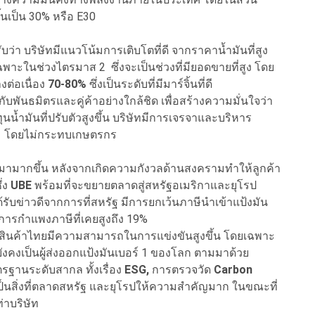
นเป็น 30% หรือ E30
ว่า บริษัทมีแนวโน้มการเติบโตที่ดี จากราคาน้ำมันที่สูง
ฉพาะในช่วงไตรมาส 2 ซึ่งจะเป็นช่วงที่มียอดขายที่สูง โดย
งต่อเนื่อง
70-80%
ซึ่งเป็นระดับที่มีมาร์จิ้นที่ดี
พันธมิตรและคู่ค้าอย่างใกล้ชิด เพื่อสร้างความมั่นใจว่า
ุนน้ำมันที่ปรับตัวสูงขึ้น บริษัทมีการเจรจาและบริหาร
ะสม โดยไม่กระทบเกษตรกร
มามากขึ้น หลังจากเกิดความกังวลด้านสงครามทำให้ลูกค้า
ึ่ง
UBE
พร้อมที่จะขยายตลาดสู่สหรัฐอเมริกาและยุโรป
ังได้รับข่าวดีจากการที่สหรัฐ มีการยกเว้นภาษีนำเข้าแป้งมัน
รกำแพงภาษีที่เคยสูงถึง 19%
ินค้าไทยมีความสามารถในการแข่งขันสูงขึ้น โดยเฉพาะ
ยังคงเป็นผู้ส่งออกแป้งมันเบอร์ 1 ของโลก ตามมาด้วย
ตรฐานระดับสากล ทั้งเรื่อง
ESG,
การตรวจวัด
Carbon
ป็นสิ่งที่ตลาดสหรัฐ และยุโรปให้ความสำคัญมาก ในขณะที่
มเท่าบริษัท