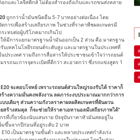
ต็อกและโลจิสติกส์ ไม่ต้องสำรองถังเก็บและรถขนส่งหลาย
20
ถูกกว่าน้ำมันชนิดอื่น 5-7 บาทอย่างต่อเนื่อง โดย
จัดการเพื่อสร้างเสถียรภาพ ในช่วงที่ราคาพืชผลเกษตรมี
ระทบต่อผู้บริโภคมากเกินไป
ีการแยกมาตรฐานน้ำมันออกเป็น 2 ส่วน คือ มาตรฐาน
่อรองรับเทคโนโลยีรถยนต์ระดับสูง และมาตรฐานในประเทศที่
นประเทศ รวมถึงการสื่อสารให้ประชาชนเข้าใจว่ารถยนต์
สมรรถนะการจุดระเบิดที่ดีกว่า สะอาดกว่า ซึ่งรถแข่งสูตร 1
20 จะตอบโจทย์ เพราะรถยนต์ส่วนใหญ่รองรับได้ ราคาก็
ทศ สร้างความมั่นคงพลังงาน ลดภาระงบประมาณมากกว่าการ
เดิมๆ ส่วนความกังวลราคาผลผลิตเกษตรที่ผันผวน
วยสร้างสมดุล ก็จะช่วยให้ราคาเอทานอลมีเสถียรภาพได้"
เกี่ยวข้องนับแสนราย ปัจจุบันราคาหัวมันสดอยู่ใน
มขึ้นจากปีก่อนที่อยู่ระดับ 2 บาท
E10 เป็นมาตรฐานขั้นต่ำ และหลายประเทศกำลังเร่ง
สร้างความมั่นคงทางพลังงานภายในประเทศ โดยในส่วน