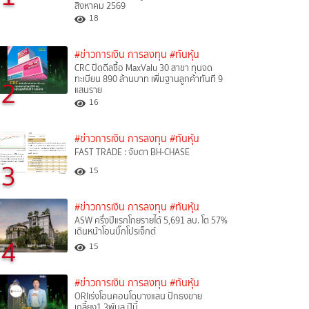
สิงหาคม 2569
18
#ข่าวการเงิน การลงทุน
#ทันหุ้น
CRC ปิดดีลซื้อ MaxValu 30 สาขา ทุนจด
ทะเบียน 890 ล้านบาท เพิ่มฐานลูกค้าทันที 9
2
แสนราย
16
#ข่าวการเงิน การลงทุน
#ทันหุ้น
FAST TRADE : จับตา BH-CHASE
3
15
#ข่าวการเงิน การลงทุน
#ทันหุ้น
ASW ครึ่งปีแรกโกยรายได้ 5,691 ลบ. โต 57%
เดินหน้าโอนบิ๊กโปรเจ็กต์
4
15
#ข่าวการเงิน การลงทุน
#ทันหุ้น
ORIเร่งโอนคอนโดบางแสน ปักธงขาย
เกลี้ยง1.3พันล.ปีนี้