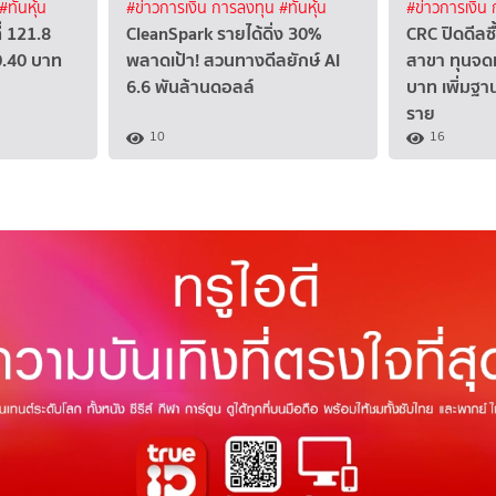
#ทันหุ้น
#ข่าวการเงิน การลงทุน
#ทันหุ้น
#ข่าวการเงิน
่ 121.8
CleanSpark รายได้ดิ่ง 30%
CRC ปิดดีลซ
0.40 บาท
พลาดเป้า! สวนทางดีลยักษ์ AI
สาขา ทุนจดท
6.6 พันล้านดอลล์
บาท เพิ่มฐา
ราย
10
16