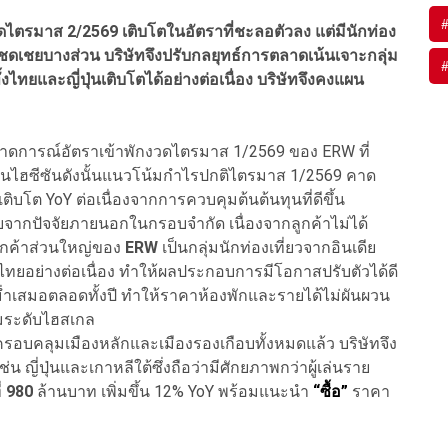
ไตรมาส 2/2569 เติบโตในอัตราที่ชะลอตัวลง แต่มีนักท่อง
ชดเชยบางส่วน บริษัทจึงปรับกลยุทธ์การตลาดเน้นเจาะกลุ่ม
งไทยและญี่ปุ่นเติบโตได้อย่างต่อเนื่อง บริษัทจึงคงแผน
าดการณ์อัตราเข้าพักงวดไตรมาส 1/2569 ของ ERW ที่
ป็นไฮซีซันดังนั้นแนวโน้มกำไรปกติไตรมาส 1/2569 คาด
บโต YoY ต่อเนื่องจากการควบคุมต้นต้นทุนที่ดีขึ้น
จากปัจจัยภายนอกในกรอบจำกัด เนื่องจากลูกค้าไม่ได้
ลูกค้าส่วนใหญ่ของ
ERW
เป็นกลุ่มนักท่องเที่ยวจากอินเดีย
ข้าไทยอย่างต่อเนื่อง ทำให้ผลประกอบการมีโอกาสปรับตัวได้ดี
ม่ำเสมอตลอดทั้งปี ทำให้ราคาห้องพักและรายได้ไม่ผันผวน
มระดับไฮสเกล
อบคลุมเมืองหลักและเมืองรองเกือบทั้งหมดแล้ว บริษัทจึง
 ญี่ปุ่นและเกาหลีใต้ซึ่งถือว่ามีศักยภาพกว่าผู้เล่นราย
่
980
ล้านบาท เพิ่มขึ้น 12% YoY พร้อมแนะนำ
“ซื้อ”
ราคา