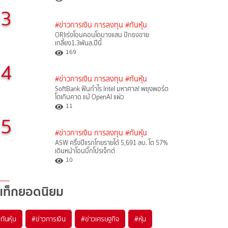
3
#ข่าวการเงิน การลงทุน
#ทันหุ้น
ORIเร่งโอนคอนโดบางแสน ปักธงขาย
เกลี้ยง1.3พันล.ปีนี้
169
4
#ข่าวการเงิน การลงทุน
#ทันหุ้น
SoftBank ฟันกำไร Intel มหาศาล! พยุงพอร์ต
โตเกินคาด แม้ OpenAI แผ่ว
11
5
#ข่าวการเงิน การลงทุน
#ทันหุ้น
ASW ครึ่งปีแรกโกยรายได้ 5,691 ลบ. โต 57%
เดินหน้าโอนบิ๊กโปรเจ็กต์
10
แท็กยอดนิยม
#
ทันหุ้น
#
ข่าวการเงิน
#
ข่าวเศรษฐกิจ
#
หุ้น