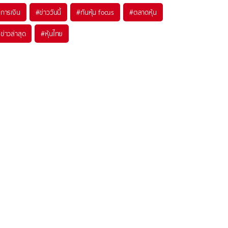
#
การเงิน
#
ข่าววันนี้
#
ทันหุ้น focus
#
ตลาดหุ้น
#
ข่าวล่าสุด
#
หุ้นไทย