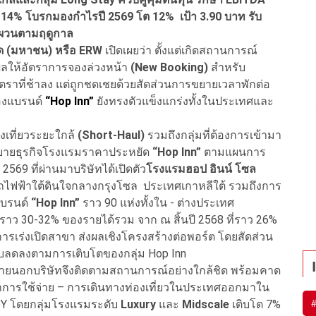
่น 14% โบรกมองกำไรปี 2569 โต 12% เป้า 3.90 บาท รับ
นผวนตามฤดูกาล
ำกัด (มหาชน) หรือ ERW
เปิดเผยว่า ตั้งแต่เกิดสถานการณ์
ลให้อัตราการจองล่วงหน้า
(New Booking)
สำหรับ
ัตราที่ช้าลง แต่ถูกชดเชยด้วยสัดส่วนการขยายเวลาพักต่อ
องแบรนด์
“Hop Inn”
ยังทรงตัวแข็งแกร่งทั้งในประเทศและ
องเที่ยวระยะใกล้
(Short-Haul)
รวมถึงกลุ่มที่ต้องการเข้ามา
ขยายธุรกิจโรงแรมราคาประหยัด
“Hop Inn”
ตามแผนการ
569 ที่ผ่านมาบริษัทได้เปิดตัว
โรงแรมฮอป อินน์ โซล
ฟฟ้าใต้ดินใจกลางกรุงโซล ประเทศเกาหลีใต้ รวมถึงการ
ีแบรนด์
“Hop Inn”
ราว 90 แห่งทั้งใน - ต่างประเทศ
ตะราว 30-32% ของรายได้รวม จาก ณ สิ้นปี 2568 ที่ราว 26%
ารเร่งเปิดสาขา ส่งผลเชิงโครงสร้างต่อพอร์ต โดยสัดส่วน
ับลดลงตามการเติบโตของกลุ่ม Hop Inn
ยภายนอกบริษัทจึงติดตามสถานการณ์อย่างใกล้ชิด พร้อมคาด
ยาการใช้จ่าย – การเดินทางท่องเที่ยวในประเทศออกมาใน
YoY โดยกลุ่มโรงแรมระดับ
Luxury
และ
Midscale
เติบโต 7%