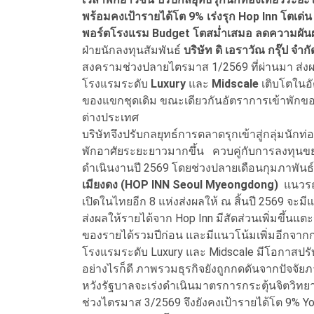
พร้อมคงเป้ารายได้โต 9% เร่งรุก Hop Inn โตเด
พอร์ตโรงแรม Budget โตสม่ำเสมอ ลดความผั
ฝ่ายนักลงทุนสัมพันธ์
บริษัท ดิ เอราวัณ กรุ๊ป จ
สงครามช่วงปลายไตรมาส 1/2569 ที่ผ่านมา ส่งผ
โรงแรมระดับ
Luxury
และ
Midscale
เติบโตในอ
ของแขกชุดเดิม ขณะเดียวกันอัตราการเข้าพักข
ต่างประเทศ
บริษัทจึงปรับกลยุทธ์การตลาดรุกเข้าสู่กลุ่มนักท่
พักอาศัยระยะยาวมากขึ้น ควบคู่กับการลงทุน
ดำเนินงานปี 2569 โดยช่วงปลายเดือนกุมภาพันธ์ 2
เมียงดง (HOP INN Seoul Myeongdong)
แนวรถไ
เปิดในไทยอีก 8 แห่งส่งผลให้ ณ สิ้นปี 2569 จะม
ส่งผลให้รายได้จาก Hop Inn มีสัดส่วนเพิ่มขึ้นแ
ของรายได้รวมปีก่อน และมีแนวโน้มเพิ่มอีกจากก
โรงแรมระดับ Luxury และ Midscale มีโอกาสปร
อย่างไรก็ดี ภาพรวมธุรกิจยังถูกกดดันจากปัจจั
หวังรัฐบาลจะเร่งดำเนินมาตรการกระตุ้นจิตวิท
ช่วงไตรมาส 3/2569 จึงยังคงเป้ารายได้โต 9% 