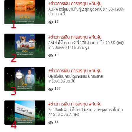
#ข่าวการเงิน การลงทุน
#ทันหุ้น
AURA เตรียมขายหุ้นกู้ 2 ชุด ชูดอกเบี้ย 4.60-4.90%
ปลายส.ค.นี้
1
15
#ข่าวการเงิน การลงทุน
#ทันหุ้น
AAI กำไรไตรมาส 2 ที่ 178 ล้านบาท โต 29.5% QoQ
เคาะปันผล 0.1416 บาท/หุ้น
2
13
#ข่าวการเงิน การลงทุน
#ทันหุ้น
ORIเร่งโอนคอนโดบางแสน ปักธงขาย
เกลี้ยง1.3พันล.ปีนี้
3
167
#ข่าวการเงิน การลงทุน
#ทันหุ้น
SoftBank ฟันกำไร Intel มหาศาล! พยุงพอร์ตโตเกิน
คาด แม้ OpenAI แผ่ว
4
11