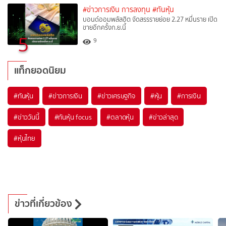
#ข่าวการเงิน การลงทุน
#ทันหุ้น
บอนด์ออมพลัสฮิต จัดสรรรายย่อย 2.27 หมื่นราย เปิด
ขายอีกครั้งก.ย.นี้
5
9
แท็กยอดนิยม
#
ทันหุ้น
#
ข่าวการเงิน
#
ข่าวเศรษฐกิจ
#
หุ้น
#
การเงิน
#
ข่าววันนี้
#
ทันหุ้น focus
#
ตลาดหุ้น
#
ข่าวล่าสุด
#
หุ้นไทย
ข่าวที่เกี่ยวข้อง