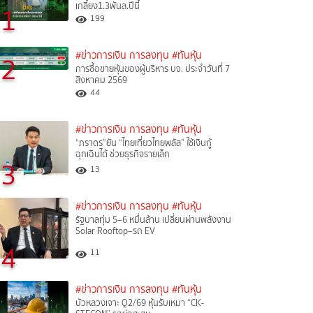
เกลี้ยง1.3พันล.ปีนี้
1
199
#ข่าวการเงิน การลงทุน
#ทันหุ้น
2
การซื้อขายหุ้นของผู้บริหาร บจ. ประจำวันที่ 7
สิงหาคม 2569
44
#ข่าวการเงิน การลงทุน
#ทันหุ้น
“ภราดร”ยัน “ไทยเที่ยวไทยพลัส” ใช้เงินกู้
ฉุกเฉินได้ ช่วยธุรกิจรายเล็ก
3
13
#ข่าวการเงิน การลงทุน
#ทันหุ้น
รัฐบาลทุ่ม 5–6 หมื่นล้าน เปลี่ยนผ่านพลังงาน
Solar Rooftop–รถ EV
4
11
#ข่าวการเงิน การลงทุน
#ทันหุ้น
บัวหลวงเจาะ Q2/69 หุ้นรับเหมา “CK-