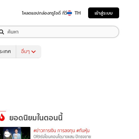
TH
เข้าสู่ระบบ
โหลดแอป
กล่องทรูไอดี ทีวี
ระเทศ
อื่นๆ
ยอดนิยมในตอนนี้
#ข่าวการเงิน การลงทุน
#ทันหุ้น
ORIเร่งโอนคอนโดบางแสน ปักธงขาย