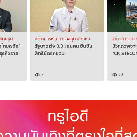
#ทันหุ้น
#ข่าวการเงิน การลงทุน
#ทันหุ้น
#ข่าวการเงิน
ยวไทยพลัส”
รัฐบาลเร่ง 8.3 แสนคน ยืนยัน
บัวหลวงเจาะ
วยธุรกิจราย
สิทธิบัตรคนจน
“CK-STECON
7
10