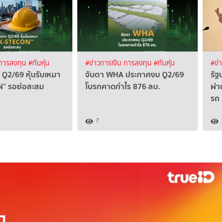
 การลงทุน
#ทันหุ้น
#ข่าวการเงิน การลงทุน
#ทันหุ้น
#ข่
 Q2/69 หุ้นรับเหมา
จับตา WHA ประกาศงบ Q2/69
รัฐ
” รอย่อสะสม
โบรกคาดกำไร 876 ลบ.
ผ่า
รถ
7