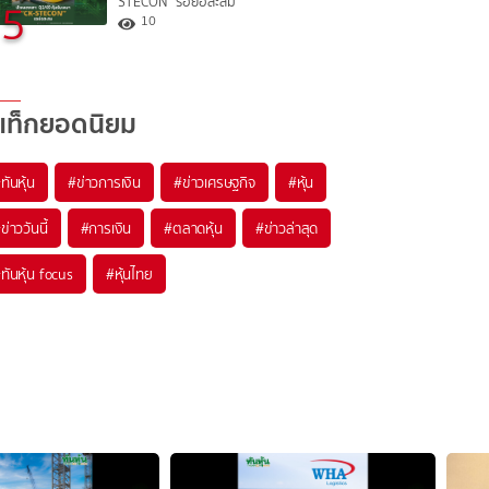
STECON” รอย่อสะสม
5
10
แท็กยอดนิยม
#
ทันหุ้น
#
ข่าวการเงิน
#
ข่าวเศรษฐกิจ
#
หุ้น
#
ข่าววันนี้
#
การเงิน
#
ตลาดหุ้น
#
ข่าวล่าสุด
#
ทันหุ้น focus
#
หุ้นไทย