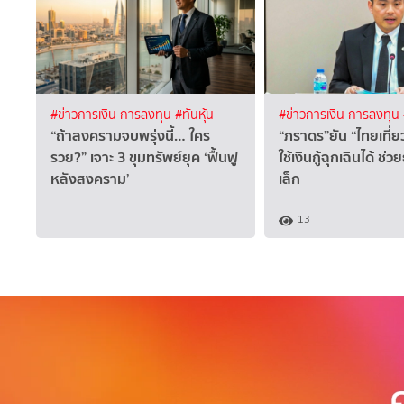
#ข่าวการเงิน การลงทุน
#ทันหุ้น
#ข่าวการเงิน การลงทุน
“ถ้าสงครามจบพรุ่งนี้… ใคร
“ภราดร”ยัน “ไทยเที่
รวย?” เจาะ 3 ขุมทรัพย์ยุค ‘ฟื้นฟู
ใช้เงินกู้ฉุกเฉินได้ ช่
หลังสงคราม’
เล็ก
13