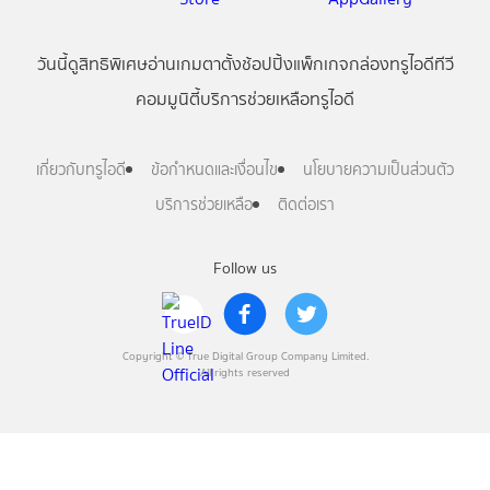
วันนี้
ดู
สิทธิพิเศษ
อ่าน
เกม
ตาตั้ง
ช้อปปิ้ง
แพ็กเกจ
กล่องทรูไอดีทีวี
คอมมูนิตี้
บริการช่วยเหลือทรูไอดี
เกี่ยวกับทรูไอดี
ข้อกำหนดและเงื่อนไข
นโยบายความเป็นส่วนตัว
บริการช่วยเหลือ
ติดต่อเรา
Follow us
Copyright © True Digital Group Company Limited.
All rights reserved