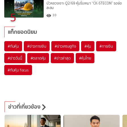
บัวหลวงเจาะ Q2/69 หุ้นรับเหมา “CK-STECON” รอย่อ
สะสม
5
10
แท็กยอดนิยม
#
ทันหุ้น
#
ข่าวการเงิน
#
ข่าวเศรษฐกิจ
#
หุ้น
#
การเงิน
#
ข่าววันนี้
#
ตลาดหุ้น
#
ข่าวล่าสุด
#
หุ้นไทย
#
ทันหุ้น focus
ข่าวที่เกี่ยวข้อง