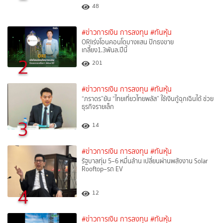
48
#ข่าวการเงิน การลงทุน
#ทันหุ้น
ORIเร่งโอนคอนโดบางแสน ปักธงขาย
เกลี้ยง1.3พันล.ปีนี้
2
201
#ข่าวการเงิน การลงทุน
#ทันหุ้น
“ภราดร”ยัน “ไทยเที่ยวไทยพลัส” ใช้เงินกู้ฉุกเฉินได้ ช่วย
ธุรกิจรายเล็ก
3
14
#ข่าวการเงิน การลงทุน
#ทันหุ้น
รัฐบาลทุ่ม 5–6 หมื่นล้าน เปลี่ยนผ่านพลังงาน Solar
Rooftop–รถ EV
4
12
#ข่าวการเงิน การลงทุน
#ทันหุ้น