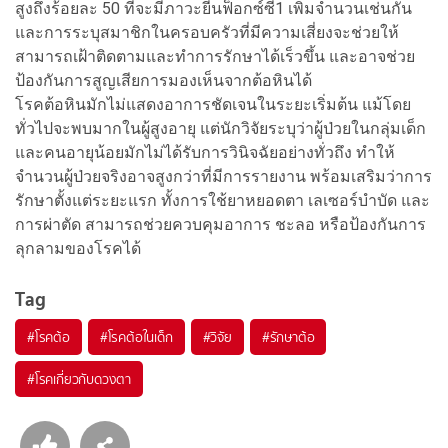
สูงถึงร้อยละ 50 ที่จะมีภาวะยีนฟ็อกซ์ซี1 เพิ่มจำนวนเช่นกัน
และการระบุสมาชิกในครอบครัวที่มีความเสี่ยงจะช่วยให้
สามารถเฝ้าติดตามและทำการรักษาได้เร็วขึ้น และอาจช่วย
ป้องกันการสูญเสียการมองเห็นจากต้อหินได้
โรคต้อหินมักไม่แสดงอาการชัดเจนในระยะเริ่มต้น แม้โดย
ทั่วไปจะพบมากในผู้สูงอายุ แต่นักวิจัยระบุว่าผู้ป่วยในกลุ่มเด็ก
และคนอายุน้อยมักไม่ได้รับการวินิจฉัยอย่างทั่วถึง ทำให้
จำนวนผู้ป่วยจริงอาจสูงกว่าที่มีการรายงาน พร้อมเสริมว่าการ
รักษาตั้งแต่ระยะแรก ทั้งการใช้ยาหยอดตา เลเซอร์บำบัด และ
การผ่าตัด สามารถช่วยควบคุมอาการ ชะลอ หรือป้องกันการ
ลุกลามของโรคได้
Tag
#
โรคต้อ
#
โรคต้อในเด็ก
#
วิจัย
#
รักษาต้อ
#
โรคเกี่ยวกับดวงตา