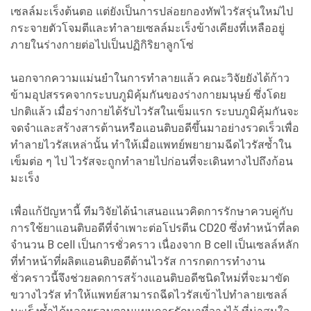
เซลล์มะเร็งต้นตอ แต่ยังเป็นการปล่อยกองทัพไวรัสรุ่นใหม่ไป
กระจายตัวโจมตีและทำลายเซลล์มะเร็งข้างเคียงที่เหลืออยู่
ภายในร่างกายต่อไปเป็นปฏิกิริยาลูกโซ่
นอกจากความแม่นยำในการทำลายแล้ว คณะวิจัยยังได้ก้าว
ข้ามอุปสรรคจากระบบภูมิคุ้มกันของร่างกายมนุษย์ ซึ่งโดย
ปกติแล้ว เมื่อร่างกายได้รับไวรัสในเข็มแรก ระบบภูมิคุ้มกันจะ
จดจำและสร้างสารต้านหรือแอนติบอดีขึ้นมาอย่างรวดเร็วเพื่อ
ทำลายไวรัสเหล่านั้น ทำให้เมื่อแพทย์พยายามฉีดไวรัสซ้ำใน
เข็มต่อ ๆ ไป ไวรัสจะถูกทำลายไปก่อนที่จะเดินทางไปถึงก้อน
มะเร็ง
เพื่อแก้ปัญหานี้ ทีมวิจัยได้นำเสนอแนวคิดการรักษาควบคู่กับ
การใช้ยาแอนติบอดีที่จำเพาะต่อโปรตีน CD20 ซึ่งทำหน้าที่ลด
จำนวน B cell เป็นการชั่วคราว เนื่องจาก B cell เป็นเซลล์หลัก
ที่ทำหน้าที่ผลิตแอนติบอดีต้านไวรัส การกดการทำงาน
ชั่วคราวนี้จึงช่วยลดการสร้างแอนติบอดีชนิดใหม่ที่จะมาขัด
ขวางไวรัส ทำให้แพทย์สามารถฉีดไวรัสเข้าไปทำลายเซลล์