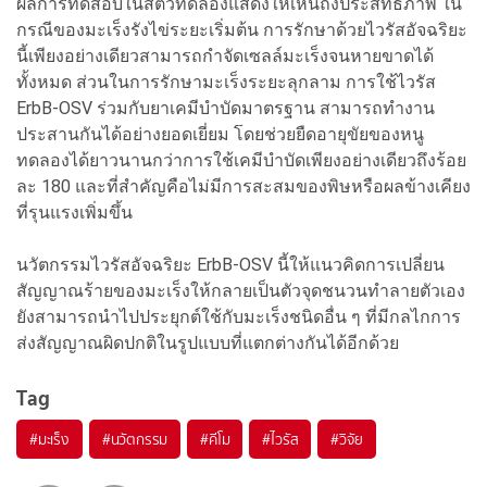
ผลการทดสอบในสัตว์ทดลองแสดงให้เห็นถึงประสิทธิภาพ ใน
กรณีของมะเร็งรังไข่ระยะเริ่มต้น การรักษาด้วยไวรัสอัจฉริยะ
นี้เพียงอย่างเดียวสามารถกำจัดเซลล์มะเร็งจนหายขาดได้
ทั้งหมด ส่วนในการรักษามะเร็งระยะลุกลาม การใช้ไวรัส
ErbB-OSV ร่วมกับยาเคมีบำบัดมาตรฐาน สามารถทำงาน
ประสานกันได้อย่างยอดเยี่ยม โดยช่วยยืดอายุขัยของหนู
ทดลองได้ยาวนานกว่าการใช้เคมีบำบัดเพียงอย่างเดียวถึงร้อย
ละ 180 และที่สำคัญคือไม่มีการสะสมของพิษหรือผลข้างเคียง
ที่รุนแรงเพิ่มขึ้น
นวัตกรรมไวรัสอัจฉริยะ ErbB-OSV นี้ให้แนวคิดการเปลี่ยน
สัญญาณร้ายของมะเร็งให้กลายเป็นตัวจุดชนวนทำลายตัวเอง
ยังสามารถนำไปประยุกต์ใช้กับมะเร็งชนิดอื่น ๆ ที่มีกลไกการ
ส่งสัญญาณผิดปกติในรูปแบบที่แตกต่างกันได้อีกด้วย
Tag
#
มะเร็ง
#
นวัตกรรม
#
คีโม
#
ไวรัส
#
วิจัย