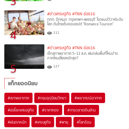
3
#ข่าวเศรษฐกิจ
#TNN ช่อง16
ททท. ปักหมุด ‘กรุงเทพฯ-เพชรบุรี’ โรดแมปวิวาห์ระดับ
โลก ดันไทยฮับคอนเซปต์ "Romance Tourism"
4
111
#ข่าวเศรษฐกิจ
#TNN ช่อง16
เช็กสภาพอากาศ 5–11 ส.ค. ฝนถล่มพื้นที่ไหนบ้าง
ภาคไหนเสี่ยงหนักสุด?
5
127
แท็กยอดนิยม
#
สภาพอากาศ
#
กรมอุตุนิยมวิทยา
#
พยากรณ์อากาศ
#
ย่อโลกเศรษฐกิจ
#
ราคาทอง
#
การตลาดเงินล้าน
#
ฝนตกหนัก
#
เศรษฐกิจ
#
พายุ
#
โลกร้อน