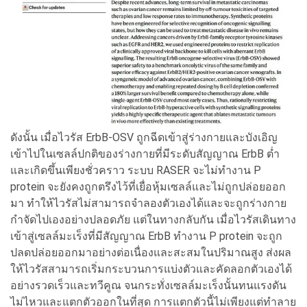
ดังนั้น เมื่อไวรัส ErbB-OSV ถูกฉีดเข้าสู่ร่างกายและบังเอิญ
เข้าไปในเซลล์ปกติของร่างกายที่มีระดับสัญญาณ ErbB ต่ำ
และเกิดขึ้นเพียงชั่วคราว ระบบ RASER จะไม่ทำงาน P
protein จะยังคงถูกตรึงไว้ที่เยื่อหุ้มเซลล์และไม่ถูกปล่อยออก
มา ทำให้ไวรัสไม่สามารถจำลองตัวเองได้และจะถูกร่างกาย
กำจัดไปเองอย่างปลอดภัย แต่ในทางกลับกัน เมื่อไวรัสเดินทาง
เข้าสู่เซลล์มะเร็งที่มีสัญญาณ ErbB ทำงาน P protein จะถูก
ปลดปล่อยออกมาอย่างต่อเนื่องและสะสมในปริมาณสูง ส่งผล
ให้ไวรัสสามารถเริ่มกระบวนการแบ่งตัวและคัดลอกตัวเองได้
อย่างรวดเร็วและทวีคูณ จนกระทั่งเซลล์มะเร็งนั้นทนแรงดัน
ไม่ไหวและแตกตัวออกในที่สุด การแตกตัวนี้ไม่เพียงแต่ทำลาย