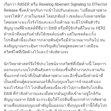
เรียกว่า RASER หรือ Rewiring Aberrant Signaling to Effector
Release ซึ่งคล้ายๆกับการเข้าไปปรับแต่งและ "เปลี่ยนสายพ่วง
วงจรไฟฟ้า" ภายในเซลล์ โดยปกติแล้ว เซลล์มะเร็งหลายชนิด
โดยเฉพาะมะเร็งรังไข่และมะเร็งเต้านม จะมีโปรตีนตัวรับ
สัญญาณที่ผิวเซลล์ที่ชื่อว่า ErbB หรือที่รู้จักกันดีในนาม HER2
ทำหน้าที่คอยรับคำสั่งให้เซลล์แบ่งตัว แต่ในเซลล์มะเร็ง
โปรตีนตัวนี้จะเกิดการกลายพันธุ์หรือมีจำนวนมากเกินไป จน
ส่งสัญญาณกระตุ้นการเจริญเติบโตอยู่ตลอดเวลา เหมือน
สวิตช์ไฟที่เปิดค้างไว้และกำลังลัดวงจร
นักวิทยาศาสตร์จึงใช้ประโยชน์จากสวิตช์ที่เปิดค้างนี้ โดยการ
ออกแบบระบบโปรตีนสังเคราะห์สองชิ้นที่ทำงานประสานกัน
ชิ้นแรกทำหน้าที่เป็นตัวตัดสายพ่วง และอีกชิ้นหนึ่งทำหน้าที่
เป็นเสมือนตู้คอนเทนเนอร์ที่เก็บกุญแจในการจำลองตัวเอง
ของไวรัสเอาไว้ โปรตีนทั้งสองนี้จะเข้าไปเกาะติดกับโปรตีน
ErbB ที่กำลังทำงานและเมื่อพวกมันถูกดึงเข้ามาอยู่ใกล้กัน
สัญญาณจาก ErbB จะกระตุ้นให้โปรตีนชิ้นแรกทำการตัดสาย
พ่วงเพื่อปล่อยกุญแจสำคัญนั้นออกมา ซึ่งกุญแจที่ว่านี้ก็คือโปร