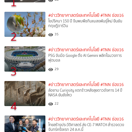
1
#ข่าววิทยาศาสตร์และเทคโนโลยี
#TNN ช่อง16
ไขปริศนา 150 ปี จีนพบพืชกินแมลงพันธุ์ใหม่ ยืนยัน
ทฤษฎีดาร์วิน
2
35
#ข่าววิทยาศาสตร์และเทคโนโลยี
#TNN ช่อง16
PSG จับมือ Google ดึง AI Gemini พลิกโฉมวงการ
ฟุตบอล
3
29
#ข่าววิทยาศาสตร์และเทคโนโลยี
#TNN ช่อง16
ล้อยาน Curiosity แตกร้าวหลังลุยดาวอังคาร 14 ปี
NASA ยันยังไหว
4
22
#ข่าววิทยาศาสตร์และเทคโนโลยี
#TNN ช่อง16
ไทยสร้างประวัติศาสตร์ ส่ง CE-7 MATCH สำรวจดวง
จันทร์ครั้งแรก 24 ส.ค.นี้