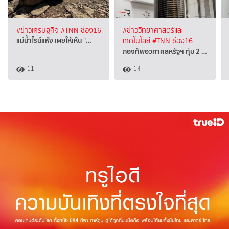
#ข่าวเศรษฐกิจ
#TNN ช่อง16
#ข่าววิทยาศาสตร์และ
แม่น้ำไรน์แห้ง เผยให้เห็น “…
เทคโนโลยี
#TNN ช่อง16
กองทัพอวกาศสหรัฐฯ ทุ่ม 2 …
11
14