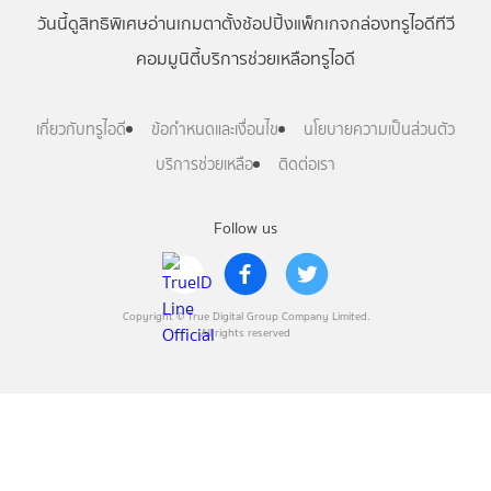
วันนี้
ดู
สิทธิพิเศษ
อ่าน
เกม
ตาตั้ง
ช้อปปิ้ง
แพ็กเกจ
กล่องทรูไอดีทีวี
คอมมูนิตี้
บริการช่วยเหลือทรูไอดี
เกี่ยวกับทรูไอดี
ข้อกำหนดและเงื่อนไข
นโยบายความเป็นส่วนตัว
บริการช่วยเหลือ
ติดต่อเรา
Follow us
Copyright © True Digital Group Company Limited.
All rights reserved