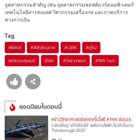
อุตสาหกรรมสำคัญ เช่น อุตสาหกรรมซอฟต์แวร์คอมพิวเตอร์
เทคโนโลยีสารสนเทศ วิศวกรรมเครื่องกล และภาคบริการ
ทางการเงิน
Tag
#
ฟิสิกส์
#
ฟิสิกส์อนุภาค
#
CERN
#
ยุโรป
#
สวิตเซอร์แลนด์
#
วิจัย
#
วิทยาศาสตร์
#
TNN Tech
ยอดนิยมในตอนนี้
#ข่าววิทยาศาสตร์และเทคโนโลยี
#TNN ช่อง16
3 ยักษ์ใหญ่ "แท็กซี่บินได้" พลังงานไฟฟ้า โชว์ตัวในงาน
"Farnborough 2026"
44