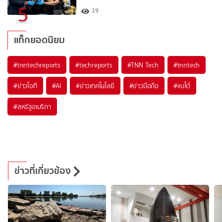
5
19
แท็กยอดนิยม
#
tnntechreports
#
techreports
#
TNN Tech
#
tnntech
#
ข่าวไอที
#
AI
#
ข่าวเทคโนโลยี
#
ข่าวมือถือ
#
แบไต๋
#
สหรัฐอเมริกา
ข่าวที่เกี่ยวข้อง