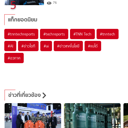
5
76
แท็กยอดนิยม
#
tnntechreports
#
techreports
#
TNN Tech
#
tnntech
#
AI
#
ข่าวไอที
#
ai
#
ข่าวเทคโนโลยี
#
แบไต๋
#
อวกาศ
ข่าวที่เกี่ยวข้อง