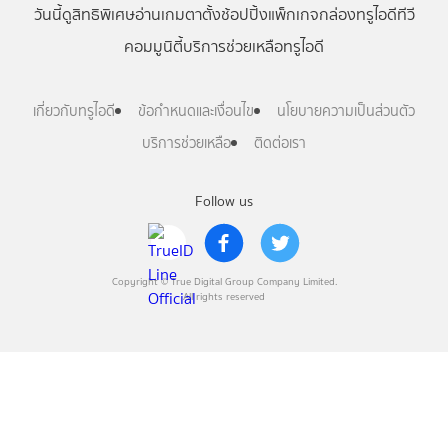
วันนี้
ดู
สิทธิพิเศษ
อ่าน
เกม
ตาตั้ง
ช้อปปิ้ง
แพ็กเกจ
กล่องทรูไอดีทีวี
คอมมูนิตี้
บริการช่วยเหลือทรูไอดี
เกี่ยวกับทรูไอดี
ข้อกำหนดและเงื่อนไข
นโยบายความเป็นส่วนตัว
บริการช่วยเหลือ
ติดต่อเรา
Follow us
Copyright © True Digital Group Company Limited.
All rights reserved