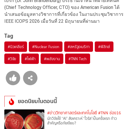
เบิร์ก (Dr. John Brandenburg) ประธานเจ้าหน้าที่ฝ่ายเทคนิค
(Chief Technology Officer, CTO) ของ American Fusion ได้
นำเสนอข้อมูลทางวิชาการที่เกี่ยวข้อง ในงานประชุมวิชาการ
IEEE ICOPS 2026 เมื่อวันที่ 22 มิถุนายนที่ผ่านมา
Tag
#
นิวเคลียร์
#
Nuclear Fusion
#
สหรัฐอเมริกา
#
ฟิสิกส์
#
วิจัย
#
ไฟฟ้า
#
พลังงาน
#
TNN Tech
ยอดนิยมในตอนนี้
#ข่าววิทยาศาสตร์และเทคโนโลยี
#TNN ช่อง16
นักวิจัยใช้ “AI” สังเคราะห์ “ไวรัส”เป็นครั้งแรก ก้าว
สำคัญหรือภัยเงียบ?