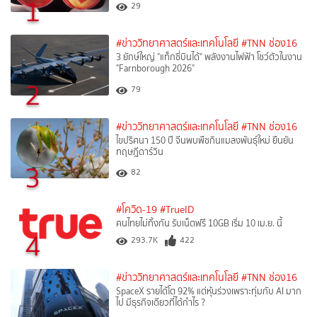
1
29
#ข่าววิทยาศาสตร์และเทคโนโลยี
#TNN ช่อง16
3 ยักษ์ใหญ่ "แท็กซี่บินได้" พลังงานไฟฟ้า โชว์ตัวในงาน
"Farnborough 2026"
2
79
#ข่าววิทยาศาสตร์และเทคโนโลยี
#TNN ช่อง16
ไขปริศนา 150 ปี จีนพบพืชกินแมลงพันธุ์ใหม่ ยืนยัน
ทฤษฎีดาร์วิน
3
82
#โควิด-19
#TrueID
คนไทยไม่ทิ้งกัน รับเน็ตฟรี 10GB เริ่ม 10 เม.ย. นี้
4
293.7K
422
#ข่าววิทยาศาสตร์และเทคโนโลยี
#TNN ช่อง16
SpaceX รายได้โต 92% แต่หุ้นร่วงเพราะทุ่มกับ AI มาก
ไป มีธุรกิจเดียวที่ได้กำไร ?