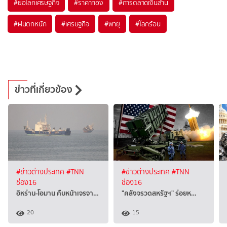
#
ย่อโลกเศรษฐกิจ
#
ราคาทอง
#
การตลาดเงินล้าน
#
ฝนตกหนัก
#
เศรษฐกิจ
#
พายุ
#
โลกร้อน
ข่าวที่เกี่ยวข้อง
#ข่าวต่างประเทศ
#TNN
#ข่าวต่างประเทศ
#TNN
ช่อง16
ช่อง16
อิหร่าน-โอมาน คืบหน้าเจรจา…
"คลังจรวดสหรัฐฯ" ร่อยห…
20
15