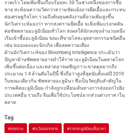
รวดเร็ว โดยเพิ่มขึ้นเกือบร้อยละ 30 ในช่วงหนึ่งของการซื้อ
ขาย สะท้อนความวิตกว่าความขัดแย้งอาจยืดเยื้อและกระทบ
ต่อเศรษฐกิจโลก รวมถึงต้นทุนพลังงานที่อาจเพิ่มสูงขึ้น
นักวิเคราะห์มองว่า หากสงครามยืดเยื้อ จะยิ่งเพิ่มแรงกดดัน
ต่อซัพพลายอะลูมิเนียมทั่วโลก ส่งผลให้นักลงทุนจำนวนหนึ่ง
เริ่มเข้าซื้ออะลูมิเนียม ขณะที่ขายโลหะอุตสาหกรรมชนิดอื่น
เช่น ทองแดงและนิกเกิล เพื่อลดความเสี่ยง
ด้านนักวิเคราะห์ของ Bloomberg Intelligence ประเมินว่า
ปัญหาด้านซัพพลายอาจทำให้ราคาอะลูมิเนียมในตลาดโลก
เพิ่มขึ้นต่อเนื่อง และตลาดอาจเผชิญภาวะขาดดุลมากถึง
ประมาณ 1.4 ล้านตันในปีนี้ ซึ่งถือว่าสูงที่สุดนับตั้งแต่ปี 2019
ในขณะเดียวกัน ซัพพลายอะลูมินา ซึ่งเป็นวัตถุดิบสำคัญใน
การผลิตอะลูมิเนียม กำลังถูกเปลี่ยนเส้นทางการส่งออกไปยัง
ประเทศอื่น รวมถึง จีนเพื่อใช้ประโยชน์จากส่วนต่างราคาใน
ตลาด
Tag
#
สงคราม
#
ตะวันออกกลาง
#
ราคาอะลูมิเนียมขึ้นราคา