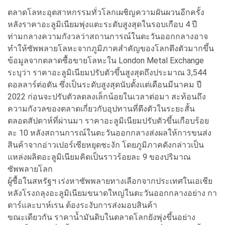
ตลาดโลหะอุตสาหกรรมทั่วโลกเผชิญความผันผวนอีกครั้ง
หลังราคาอะลูมิเนียมพุ่งแตะระดับสูงสุดในรอบเกือบ 4 ปี
ท่ามกลางความกังวลว่าสถานการณ์ในตะวันออกกลางอาจ
ทำให้ซัพพลายโลหะจากภูมิภาคสำคัญของโลกตึงตัวมากขึ้น
ข้อมูลจากตลาดซื้อขายโลหะใน London Metal Exchange
ระบุว่า ราคาอะลูมิเนียมปรับตัวขึ้นสูงสุดถึงประมาณ 3,544
ดอลลาร์ต่อตัน ซึ่งเป็นระดับสูงสุดนับตั้งแต่เดือนมีนาคม ปี
2022 ก่อนจะปรับตัวลดลงเล็กน้อยในเวลาต่อมา สะท้อนถึง
ความกังวลของตลาดเกี่ยวกับอุปทานที่ตึงตัวในระยะสั้น
ตลอดสัปดาห์ที่ผ่านมา ราคาอะลูมิเนียมปรับตัวขึ้นเกือบร้อย
ละ 10 หลังสถานการณ์ในตะวันออกกลางส่งผลให้การขนส่ง
สินค้าจากอ่าวเปอร์เซียหยุดชะงัก โดยภูมิภาคดังกล่าวเป็น
แหล่งผลิตอะลูมิเนียมคิดเป็นราวร้อยละ 9 ของปริมาณ
ซัพพลายโลก
ผู้ซื้อในสหรัฐฯ เร่งหาซัพพลายทางเลือกจากประเทศในเอเชีย
หลังโรงถลุงอะลูมิเนียมขนาดใหญ่ในตะวันออกกลางอย่าง กา
ตาร์และบาห์เรน ต้องระงับการส่งมอบสินค้า
ขณะเดียวกัน ราคาน้ำมันดิบในตลาดโลกยังพุ่งขึ้นอย่าง