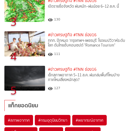
#ข่าวเศรษฐกิจ
#TNN ช่อง16
เปิดรายชื่อจังหวัด ฝนหนัก–ฝนน้อย 6–12 ส.ค. นี้
3
130
#ข่าวเศรษฐกิจ
#TNN ช่อง16
ททท. ปักหมุด ‘กรุงเทพฯ-เพชรบุรี’ โรดแมปวิวาห์ระดับ
โลก ดันไทยฮับคอนเซปต์ "Romance Tourism"
4
111
#ข่าวเศรษฐกิจ
#TNN ช่อง16
เช็กสภาพอากาศ 5–11 ส.ค. ฝนถล่มพื้นที่ไหนบ้าง
ภาคไหนเสี่ยงหนักสุด?
5
127
แท็กยอดนิยม
#
สภาพอากาศ
#
กรมอุตุนิยมวิทยา
#
พยากรณ์อากาศ