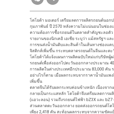
โตโยต้า มอเตอร์ เตรียมลดการผลิตรถยนต์นอกประ
กุมภาพันธ์ ปี 2570 หลังความไม่แน่นอนในช่องแค
ความต้องการซื้อรถยนต์ในตลาดสำคัญชะลอตัว
รายงานของนิกเคอิ เอเชีย ระบุว่า แม้สหรัฐฯ แล
การขนส่งน้ำมันดิบและสินค้าในเส้นทางช่องแคบ
จิสติกส์เพิ่มขึ้น กระทบตลาดรถยนต์ในจีนและตะว
โตโยต้าได้แจ้งแผนการผลิตฉบับใหม่แก่บริษัทผู้ผ
รถยนต์เพื่อส่งออกไปตะวันออกกลางประมาณ 40
การผลิตในต่างประเทศอีกประมาณ 83,000 คัน ร
อย่างไรก็ตาม เมื่อผลกระทบจากราคาน้ำมันแพงยืด
เพิ่มขึ้น
ตลาดจีนได้รับผลกระทบค่อนข้างหนัก เนื่องจาก
กลายเป็นกระแสหลัก โตโยต้าจึงเตรียมลดการผลิต
(แอวะลอน) รวมถึงรถยนต์ไฟฟ้า bZ3X และ bZ7
ส่วนตลาดตะวันออกกลาง ยอดส่งออกรถยนต์โตโยต
เพียง 2,418 คัน สะท้อนผลกระทบจากความขัดแย้