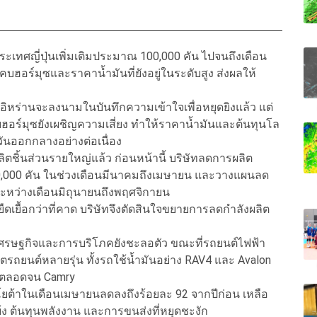
เทศญี่ปุ่นเพิ่มเติมประมาณ 100,000 คัน ไปจนถึงเดือน
บฮอร์มุซและราคาน้ำมันที่ยังอยู่ในระดับสูง ส่งผลให้
ะอิหร่านจะลงนามในบันทึกความเข้าใจเพื่อหยุดยิงแล้ว แต่
ฮอร์มุซยังเผชิญความเสี่ยง ทำให้ราคาน้ำมันและต้นทุนโล
ันออกกลางอย่างต่อเนื่อง
ลิตชิ้นส่วนรายใหญ่แล้ว ก่อนหน้านี้ บริษัทลดการผลิต
,000 คัน ในช่วงเดือนมีนาคมถึงเมษายน และวางแผนลด
ะหว่างเดือนมิถุนายนถึงพฤศจิกายน
เยื้อกว่าที่คาด บริษัทจึงตัดสินใจขยายการลดกำลังผลิต
เศรษฐกิจและการบริโภคยังชะลอตัว ขณะที่รถยนต์ไฟฟ้า
รถยนต์หลายรุ่น ทั้งรถใช้น้ำมันอย่าง RAV4 และ Avalon
 ตลอดจน Camry
้าในเดือนเมษายนลดลงถึงร้อยละ 92 จากปีก่อน เหลือ
ง ต้นทุนพลังงาน และการขนส่งที่หยุดชะงัก