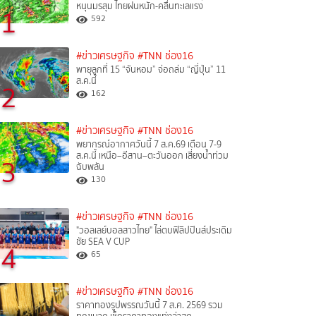
หนุนมรสุม ไทยฝนหนัก-คลื่นทะเลแรง
1
592
#ข่าวเศรษฐกิจ
#TNN ช่อง16
พายุลูกที่ 15 “จันหอม” จ่อถล่ม “ญี่ปุ่น” 11
ส.ค.นี้
2
162
#ข่าวเศรษฐกิจ
#TNN ช่อง16
พยากรณ์อากาศวันนี้ 7 ส.ค.69 เตือน 7-9
ส.ค.นี้ เหนือ–อีสาน–ตะวันออก เสี่ยงน้ำท่วม
3
ฉับพลัน
130
#ข่าวเศรษฐกิจ
#TNN ช่อง16
"วอลเลย์บอลสาวไทย" ไล่ตบฟิลิปปินส์ประเดิม
ชัย SEA V CUP
4
65
#ข่าวเศรษฐกิจ
#TNN ช่อง16
ราคาทองรูปพรรณวันนี้ 7 ส.ค. 2569 รวม