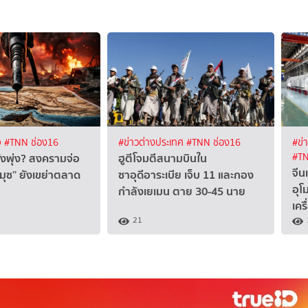
จ
#TNN ช่อง16
#ข่าวต่างประเทศ
#TNN ช่อง16
#ข่
ังพุ่ง? สงครามจ่อ
ฮูตีโจมตีสนามบินใน
#TN
จีน
์มุซ” ยังเขย่าตลาด
ซาอุดีอาระเบีย เจ็บ 11 และกอง
อุโ
กำลังเยเมน ตาย 30-45 นาย
เคร
21