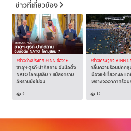
ข่าวที่เกี่ยวข้อง
#ข่าวต่างประเทศ
#TNN ช่อง16
#ข่าวเศรษฐกิจ
#TNN ช่
ซาอุฯ-ตุรกี-ปากีสถาน จับมือตั้ง
คลื่นความร้อนปกคลุ
NATO โลกมุสลิม ? แม้สงคราม
เมืองแห่เที่ยวทะเล แต่
อิหร่านยังไม่จบ
เพราะเจออากาศร้อนก
9
12