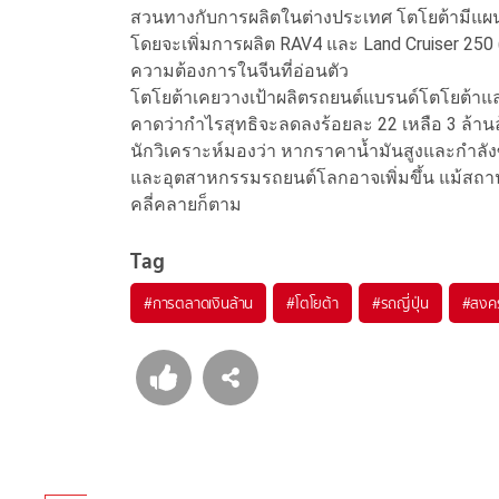
สวนทางกับการผลิตในต่างประเทศ โตโยต้ามีแผนเพิ
โดยจะเพิ่มการผลิต RAV4 และ Land Cruiser 250 (
ความต้องการในจีนที่อ่อนตัว
โตโยต้าเคยวางเป้าผลิตรถยนต์แบรนด์โตโยต้า
คาดว่ากำไรสุทธิจะลดลงร้อยละ 22 เหลือ 3 ล้
นักวิเคราะห์มองว่า หากราคาน้ำมันสูงและกำลั
และอุตสาหกรรมรถยนต์โลกอาจเพิ่มขึ้น แม้สถาน
คลี่คลายก็ตาม
Tag
#
การตลาดเงินล้าน
#
โตโยต้า
#
รถญี่ปุ่น
#
สงค