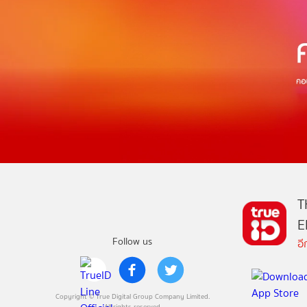
T
E
Follow us
อ
Copyright © True Digital Group Company Limited.
All rights reserved