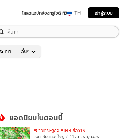
TH
เข้าสู่ระบบ
โหลดแอป
กล่องทรูไอดี ทีวี
ระเทศ
อื่นๆ
ยอดนิยมในตอนนี้
#ข่าวเศรษฐกิจ
#TNN ช่อง16
จับตาฝนระลอกใหญ่ 7–11 ส.ค. พายุดอลฟิน