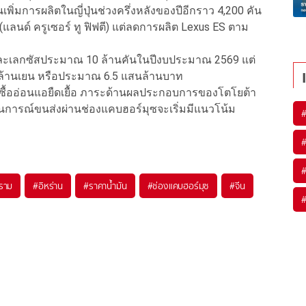
่มการผลิตในญี่ปุ่นช่วงครึ่งหลังของปีอีกราว 4,200 คัน
แลนด์ ครูเซอร์ ทู ฟิฟตี) แต่ลดการผลิต Lexus ES ตาม
และเลกซัสประมาณ 10 ล้านคันในปีงบประมาณ 2569 แต่
านล้านเยน หรือประมาณ 6.5 แสนล้านบาท
งซื้ออ่อนแอยืดเยื้อ ภาระด้านผลประกอบการของโตโยต้า
การณ์ขนส่งผ่านช่องแคบฮอร์มุซจะเริ่มมีแนวโน้ม
ราม
#
อิหร่าน
#
ราคาน้ำมัน
#
ช่องแคบฮอร์มุซ
#
จีน