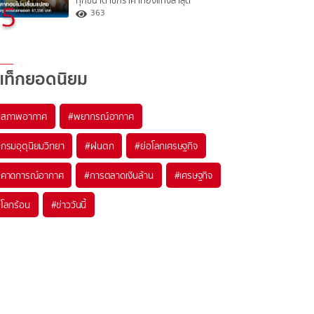
ทุกขนาด เช็กราคาทองแท่งล่าสุด
5
363
แท็กยอดนิยม
#
สภาพอากาศ
#
พยากรณ์อากาศ
#
กรมอุตุนิยมวิทยา
#
ฝนตก
#
ย่อโลกเศรษฐกิจ
#
คาดการณ์อากาศ
#
การตลาดเงินล้าน
#
เศรษฐกิจ
#
โลกร้อน
#
ข่าววันนี้