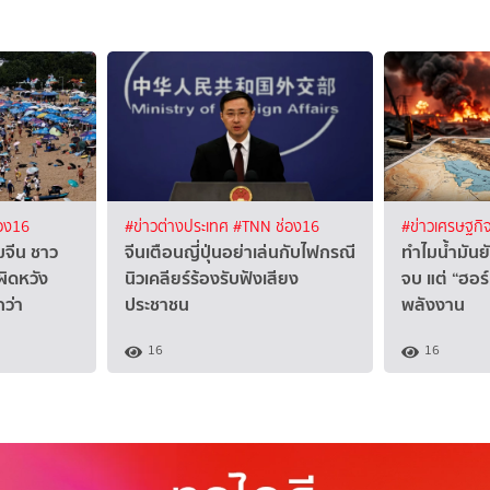
อง16
#ข่าวต่างประเทศ
#TNN ช่อง16
#ข่าวเศรษฐกิ
มจีน ชาว
จีนเตือนญี่ปุ่นอย่าเล่นกับไฟกรณี
ทำไมน้ำมันย
ผิดหวัง
นิวเคลียร์ร้องรับฟังเสียง
จบ แต่ “ฮอร
ว่า
ประชาชน
พลังงาน
16
16