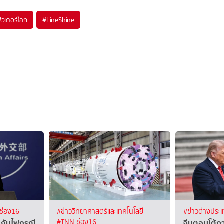
ิวเตอร์โลก
#
LineShine
ช่อง16
#ข่าววิทยาศาสตร์และเทคโนโลยี
#ข่าวต่างประ
่นกับไฟกรณี
จีนตอบโต้ภา
#TNN ช่อง16