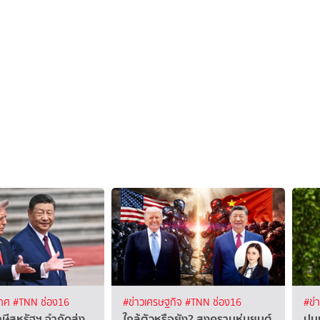
เทศ
#TNN ช่อง16
#ข่าวเศรษฐกิจ
#TNN ช่อง16
#ข่
ษีสหรัฐฯ จำกัดส่ง
ใกล้ตัวหรือยัง? สงครามหุ่นยนต์
ปมม