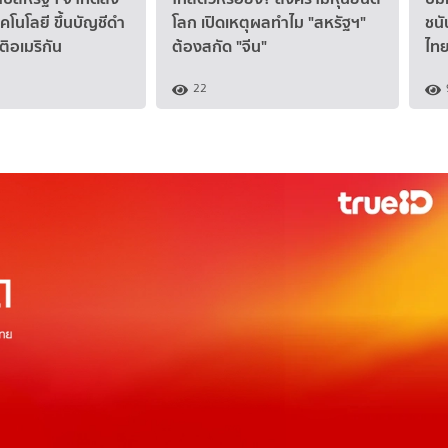
โนโลยี ขึ้นบัญชีดำ
โลก เปิดเหตุผลทำไม "สหรัฐฯ"
ชนั
ติอเมริกัน
ต้องสกัด "จีน"
ไทย
22