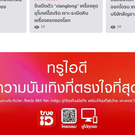
จีนเปิดตัว “xianglong” เครื่องขุด
สียง
ออกโดรน เทค
อุโมงค์ไฮบริด เจาะ-ระเบิดหิน
บริษัทสัญชา
เครื่องแรกของโลก
18
18