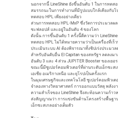
นอกจากนี้ LineShine ยังขึ้นอันดับ 1 ในการทด
สมรรถนะในการทำงานที่มีรูปแบบใกล้เคียงกั
ทดสอบ HPL เพียงอย่างเดียว
ส่วนการทดสอบ HPL-MxP ซึ่งวัดการประมวลผลแ
ซะฟลอปส์ และอยู่ในอันดับ 4 ของโลก
ดังนั้น การขึ้นอันดับ 1 ครั้งนี้ตีความว่า LineS
ทดสอบ HPL ไม่ได้หมายความว่าเป็นเครื่องที่เร็
ประเมินระบบ AI ต้องพิจารณาทั้งชิปเร่งประมว
สำหรับอันดับอื่น El Capitan ของสหรัฐฯ ลดลงมาอ
อันดับ 3 และ 4 ส่วน JUPITER Booster ของเยอรม
ขณะนี้มีซูเปอร์คอมพิวเตอร์ที่ผ่านระดับเอ็ก
เอเชีย อเมริกาเหนือ และยุโรปเป็นครั้งแรก
ในมุมเศรษฐกิจและเทคโนโลยี ซูเปอร์คอมพิวเต
จำลองทางวิทยาศาสตร์ การออกแบบวัสดุ พลังงา
ความสำเร็จของ LineShine จึงสะท้อนความก้
ส่งสัญญาณว่า การแข่งขันด้านโครงสร้างพื้นฐานค
เอ็กซะสเกลอย่างเต็มตัว