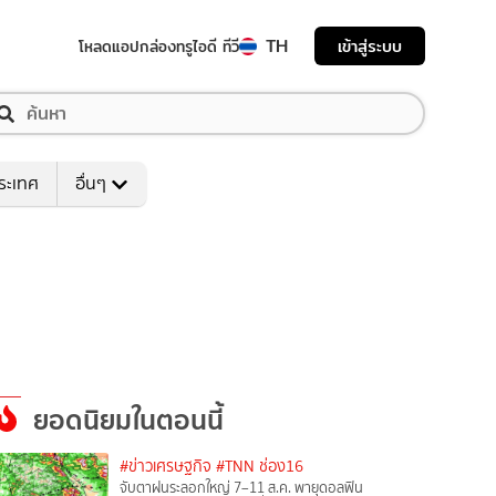
TH
เข้าสู่ระบบ
โหลดแอป
กล่องทรูไอดี ทีวี
ระเทศ
อื่นๆ
ยอดนิยมในตอนนี้
#ข่าวเศรษฐกิจ
#TNN ช่อง16
จับตาฝนระลอกใหญ่ 7–11 ส.ค. พายุดอลฟิน