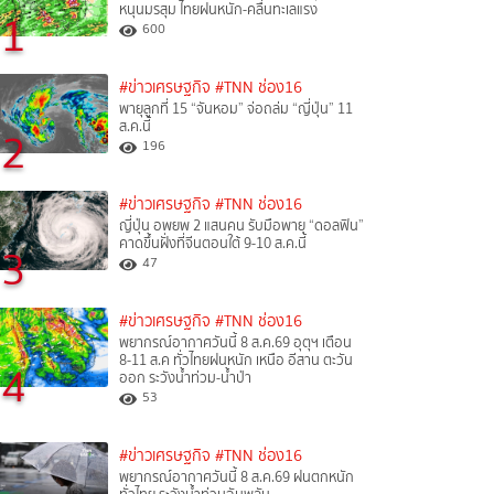
หนุนมรสุม ไทยฝนหนัก-คลื่นทะเลแรง
1
600
#ข่าวเศรษฐกิจ
#TNN ช่อง16
พายุลูกที่ 15 “จันหอม” จ่อถล่ม “ญี่ปุ่น” 11
ส.ค.นี้
2
196
#ข่าวเศรษฐกิจ
#TNN ช่อง16
ญี่ปุ่น อพยพ 2 แสนคน รับมือพายุ “ดอลฟิน”
คาดขึ้นฝั่งที่จีนตอนใต้ 9-10 ส.ค.นี้
3
47
#ข่าวเศรษฐกิจ
#TNN ช่อง16
พยากรณ์อากาศวันนี้ 8 ส.ค.69 อุตุฯ เตือน
8-11 ส.ค ทั่วไทยฝนหนัก เหนือ อีสาน ตะวัน
4
ออก ระวังน้ำท่วม-น้ำป่า
53
#ข่าวเศรษฐกิจ
#TNN ช่อง16
พยากรณ์อากาศวันนี้ 8 ส.ค.69 ฝนตกหนัก