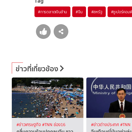
Tag
#
การตลาดเงินล้าน
#
จีน
#
สหรัฐ
#
ซูเปอร์คอมพ
ข่าวที่เกี่ยวข้อง
#ข่าวเศรษฐกิจ
#TNN ช่อง16
#ข่าวต่างประเทศ
#TNN 
คลื่นความร้อนปกคลุมจีน ชาว
จีนเตือนญี่ปุ่นอย่าเล