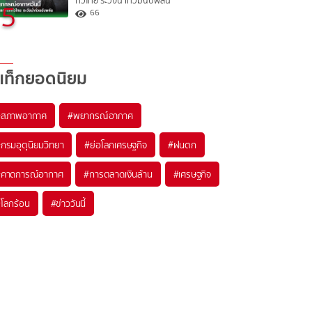
ทั่วไทย ระวังน้ำท่วมฉับพลัน
5
66
แท็กยอดนิยม
#
สภาพอากาศ
#
พยากรณ์อากาศ
#
กรมอุตุนิยมวิทยา
#
ย่อโลกเศรษฐกิจ
#
ฝนตก
#
คาดการณ์อากาศ
#
การตลาดเงินล้าน
#
เศรษฐกิจ
#
โลกร้อน
#
ข่าววันนี้