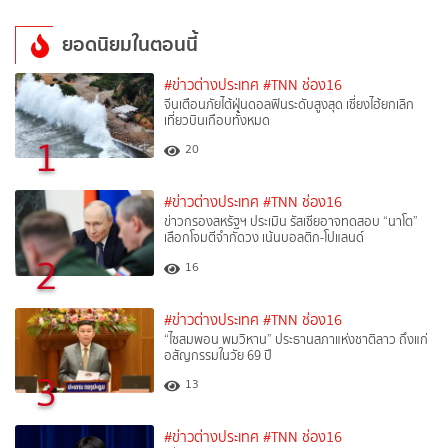
ยอดนิยมในตอนนี้
#ข่าวต่างประเทศ
#TNN ช่อง16
จีนเตือนภัยไต้ฝุ่นดอลฟินระดับสูงสุด เซี่ยงไฮ้ยกเลิก
เที่ยวบินเกือบทั้งหมด
1
20
#ข่าวต่างประเทศ
#TNN ช่อง16
ข่าวกรองสหรัฐฯ ประเมิน รัสเซียอาจทดสอบ “นาโต”
เลือกโจมตีจำกัดวง เน้นบอลติก-โปแลนด์
2
16
#ข่าวต่างประเทศ
#TNN ช่อง16
“ไซสมพอน พมวิหาน” ประธานสภาแห่งชาติลาว ถึงแก่
อสัญกรรมในวัย 69 ปี
3
13
#ข่าวต่างประเทศ
#TNN ช่อง16