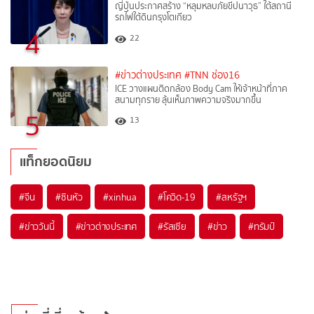
ญี่ปุ่นประกาศสร้าง “หลุมหลบภัยขีปนาวุธ” ใต้สถานี
รถไฟใต้ดินกรุงโตเกียว
4
22
#ข่าวต่างประเทศ
#TNN ช่อง16
ICE วางแผนติดกล้อง Body Cam ให้เจ้าหน้าที่ภาค
สนามทุกราย ลุ้นเห็นภาพความจริงมากขึ้น
5
13
แท็กยอดนิยม
#
จีน
#
ซินหัว
#
xinhua
#
โควิด-19
#
สหรัฐฯ
#
ข่าววันนี้
#
ข่าวต่างประเทศ
#
รัสเซีย
#
ข่าว
#
ทรัมป์