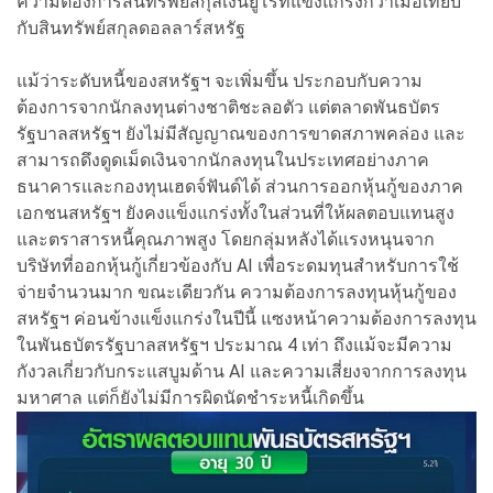
ความต้องการสินทรัพย์สกุลเงินยูโรที่แข็งแกร่งกว่าเมื่อเทียบ
กับสินทรัพย์สกุลดอลลาร์สหรัฐ
แม้ว่าระดับหนี้ของสหรัฐฯ จะเพิ่มขึ้น ประกอบกับความ
ต้องการจากนักลงทุนต่างชาติชะลอตัว แต่ตลาดพันธบัตร
รัฐบาลสหรัฐฯ ยังไม่มีสัญญาณของการขาดสภาพคล่อง และ
สามารถดึงดูดเม็ดเงินจากนักลงทุนในประเทศอย่างภาค
ธนาคารและกองทุนเฮดจ์ฟันด์ได้ ส่วนการออกหุ้นกู้ของภาค
เอกชนสหรัฐฯ ยังคงแข็งแกร่งทั้งในส่วนที่ให้ผลตอบแทนสูง
และตราสารหนี้คุณภาพสูง โดยกลุ่มหลังได้แรงหนุนจาก
บริษัทที่ออกหุ้นกู้เกี่ยวข้องกับ AI เพื่อระดมทุนสำหรับการใช้
จ่ายจำนวนมาก ขณะเดียวกัน ความต้องการลงทุนหุ้นกู้ของ
สหรัฐฯ ค่อนข้างแข็งแกร่งในปีนี้ แซงหน้าความต้องการลงทุน
ในพันธบัตรรัฐบาลสหรัฐฯ ประมาณ 4 เท่า ถึงแม้จะมีความ
กังวลเกี่ยวกับกระแสบูมด้าน AI และความเสี่ยงจากการลงทุน
มหาศาล แต่ก็ยังไม่มีการผิดนัดชำระหนี้เกิดขึ้น