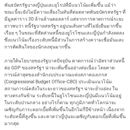
พันธบัตรรัฐบาลญี่ปุ่นและยุโรปที่มีแนวโน้มเพิ่มขึ้น แม้ว่า
ขณะนี้จะยังไม่มีความเสี่ยงในทันทีต่อตลาดพันธบัตรสหรัฐฯ ที่
มีมูลค่าราว 30 ล้านล้านดอลลาร์ แต่จากการคาดการณ์ระยะ
ยาวพบว่า หนี้รัฐบาลสหรัฐฯ อยู่บนเส้นทางที่ไม่ยั่งยืนมากขึ้น
เรื่อย ๆ ในขณะที่สัดส่วนหนี้ของยูโรโซนและญี่ปุ่นกำลังลดลง
ซึ่งแนวโน้มเรื่องระดับหนี้มีส่วนในการสร้างความเชื่อมั่นและ
การตัดสินใจของนักลงทุนมากขึ้น
ภายใต้นโยบายของรัฐบาลปัจจุบัน คาดการณ์ว่าอัตราส่วนหนี้
ต่อ GDP ของสหรัฐฯ น่าจะเพิ่มขึ้นอย่างต่อเนื่อง โดยคาด
การณ์ล่าสุดของสำนักงบประมาณแห่งสภาคองเกรส
(Congressional Budget Office-CBO) ประเมินแนวโน้ม
สถานการณ์คลังในระยะยาวของสหรัฐฯ น่าจะย่ำแย่ลง ใน
ทางตรงกันข้าม ระดับหนี้ในยูโรโซนและญี่ปุ่นมีแนวโน้มอยู่
ในระดับปานกลาง อย่างไรก็ตาม ทุกภูมิภาคทั่วโลกน่าจะ
เผชิญกับภาระดอกเบี้ยที่เพิ่มขึ้นในอีกไม่กี่ปีข้างหน้า เนื่องจาก
ระดับหนี้ที่สูงขึ้น และคาดว่าญี่ปุ่นจะเผชิญกับดอกเบี้ยที่เพิ่มขึ้น
มากสุด