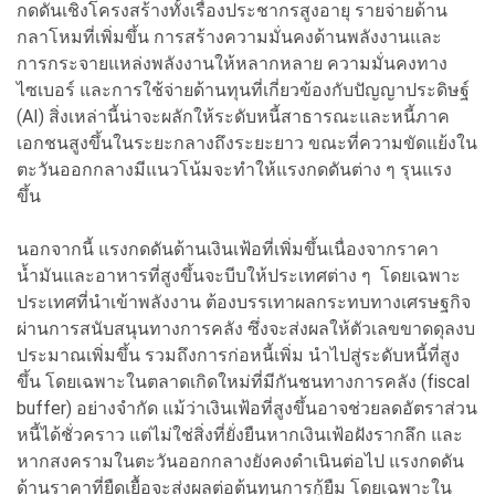
กดดันเชิงโครงสร้างทั้งเรื่องประชากรสูงอายุ รายจ่ายด้าน
กลาโหมที่เพิ่มขึ้น การสร้างความมั่นคงด้านพลังงานและ
การกระจายแหล่งพลังงานให้หลากหลาย ความมั่นคงทาง
ไซเบอร์ และการใช้จ่ายด้านทุนที่เกี่ยวข้องกับปัญญาประดิษฐ์
(AI) สิ่งเหล่านี้น่าจะผลักให้ระดับหนี้สาธารณะและหนี้ภาค
เอกชนสูงขึ้นในระยะกลางถึงระยะยาว ขณะที่ความขัดแย้งใน
ตะวันออกกลางมีแนวโน้มจะทำให้แรงกดดันต่าง ๆ รุนแรง
ขึ้น
นอกจากนี้ แรงกดดันด้านเงินเฟ้อที่เพิ่มขึ้นเนื่องจากราคา
น้ำมันและอาหารที่สูงขึ้นจะบีบให้ประเทศต่าง ๆ โดยเฉพาะ
ประเทศที่นำเข้าพลังงาน ต้องบรรเทาผลกระทบทางเศรษฐกิจ
ผ่านการสนับสนุนทางการคลัง ซึ่งจะส่งผลให้ตัวเลขขาดดุลงบ
ประมาณเพิ่มขึ้น รวมถึงการก่อหนี้เพิ่ม นำไปสู่ระดับหนี้ที่สูง
ขึ้น โดยเฉพาะในตลาดเกิดใหม่ที่มีกันชนทางการคลัง (fiscal
buffer) อย่างจำกัด แม้ว่าเงินเฟ้อที่สูงขึ้นอาจช่วยลดอัตราส่วน
หนี้ได้ชั่วคราว แต่ไม่ใช่สิ่งที่ยั่งยืนหากเงินเฟ้อฝังรากลึก และ
หากสงครามในตะวันออกกลางยังคงดำเนินต่อไป แรงกดดัน
ด้านราคาที่ยืดเยื้อจะส่งผลต่อต้นทุนการกู้ยืม โดยเฉพาะใน