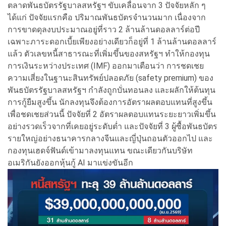
ตลาดพันธบัตรรัฐบาลสหรัฐฯ ขับเคลื่อนจาก 3 ปัจจัยหลัก ๆ
ได้แก่ ปัจจัยแรกคือ ปริมาณพันธบัตรจำนวนมาก เนื่องจาก
การขาดดุลงบประมาณอยู่ที่ราว 2 ล้านล้านดอลลาร์ต่อปี
เฉพาะภาระดอกเบี้ยเพียงอย่างเดียวก็อยู่ที่ 1 ล้านล้านดอลลาร์
แล้ว ตัวเลขหนี้สาธารณะที่เพิ่มขึ้นของสหรัฐฯ ทำให้กองทุน
การเงินระหว่างประเทศ (IMF) ออกมาเตือนว่า การชดเชย
ความเสี่ยงในฐานะสินทรัพย์ปลอดภัย (safety premium) ของ
พันธบัตรรัฐบาลสหรัฐฯ กำลังถูกบั่นทอนลง และผลักให้ต้นทุน
การกู้ยืมสูงขึ้น นักลงทุนจึงต้องการอัตราผลตอบแทนที่สูงขึ้น
เพื่อชดเชยส่วนนี้ ปัจจัยที่ 2 อัตราผลตอบแทนระยะยาวเพิ่มขึ้น
อย่างรวดเร็วจากที่เคยอยู่ระดับต่ำ และปัจจัยที่ 3 ผู้ซื้อพันธบัตร
รายใหญ่อย่างธนาคารกลางจีนและญี่ปุ่นถอนตัวออกไป และ
กองทุนเฮดจ์ฟันด์เข้ามาลงทุนแทน ขณะเดียวกันบริษัท
อเมริกันยังออกหุ้นกู้ AI มาแข่งขันอีก