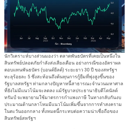
นักวิเคราะห์บางส่วนมองว่า ตลาดพันธบัตรที่เคยเป็นหนึ่งใน
สินทรัพย์ปลอดภัยกำลังส่งเสียงเตือน อย่างกรณีของอัตราผล
ตอบแทนพันธบัตร (บอนด์ยีลด์) ระยะยาว 30 ปี ของสหรัฐฯ
ทะลุร้อยละ 5 ซึ่งสะท้อนถึงต้นทุนการกู้ยืมที่พุ่งสูงขึ้นของ
รัฐบาลสหรัฐฯ ท่ามกลางปัญหาหนี้สาธารณะจำนวนมหาศาล
ที่ยังไม่มีแนวโน้มจะลดลง แม้รัฐบาลประธานาธิบดีโดนัลด์
ทรัมป์ จะพยายามใช้มาตรการกำแพงภาษี ในทางกลับกันงบ
ประมาณด้านกลาโหมมีแนวโน้มเพิ่มขึ้นจากการทำสงคราม
ในตะวันออกกลาง ทั้งหมดนี้กระทบต่อความน่าเชื่อถือของ
สินทรัพย์สหรัฐฯ