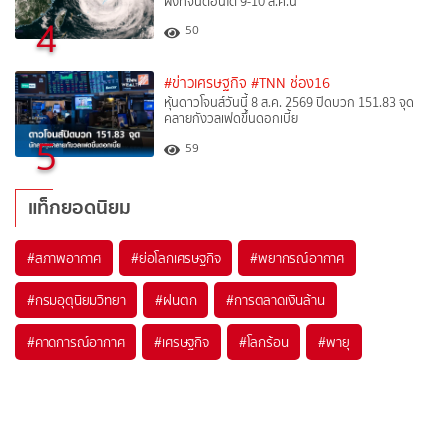
ฝั่งที่จีนตอนใต้ 9-10 ส.ค.นี้
4
50
#ข่าวเศรษฐกิจ
#TNN ช่อง16
หุ้นดาวโจนส์วันนี้ 8 ส.ค. 2569 ปิดบวก 151.83 จุด
คลายกังวลเฟดขึ้นดอกเบี้ย
5
59
แท็กยอดนิยม
#
สภาพอากาศ
#
ย่อโลกเศรษฐกิจ
#
พยากรณ์อากาศ
#
กรมอุตุนิยมวิทยา
#
ฝนตก
#
การตลาดเงินล้าน
#
คาดการณ์อากาศ
#
เศรษฐกิจ
#
โลกร้อน
#
พายุ