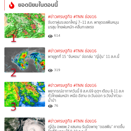
ยอดนิยมในตอนนี้
#ข่าวเศรษฐกิจ
#TNN ช่อง16
จับตาฝนระลอกใหญ่ 7–11 ส.ค. พายุดอลฟินหนุน
มรสุม ไทยฝนหนัก-คลื่นทะเลแรง
1
614
#ข่าวเศรษฐกิจ
#TNN ช่อง16
พายุลูกที่ 15 “จันหอม” จ่อถล่ม “ญี่ปุ่น” 11 ส.ค.นี้
2
319
#ข่าวเศรษฐกิจ
#TNN ช่อง16
พยากรณ์อากาศวันนี้ 8 ส.ค.69 อุตุฯ เตือน 8-11 ส.ค
ทั่วไทยฝนหนัก เหนือ อีสาน ตะวันออก ระวังน้ำท่วม-
น้ำป่า
3
76
#ข่าวเศรษฐกิจ
#TNN ช่อง16
ญี่ปุ่น อพยพ 2 แสนคน รับมือพายุ “ดอลฟิน” คาดขึ้น