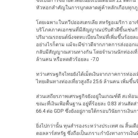
ซึ่งเป็นการขยายตัวต่อเนื่องเป็นเดือนที่ 22 ติดกั
หัวหอกสำคัญในการบุกตลาดคู่ค้าหลักเกือบทุกภ
โดยเฉพาะในทวีปออสเตรเลีย สหรัฐอเมริกา อาเซีย
บริโภคภาคเอกชนที่มีสัญญาณปรับตัวดีขึ้นเช่
ปริมาณรถยนต์นั่งจดทะเบียนใหม่ที่เพิ่มขึ้นร้อยละ
อย่างไรก็ตาม แม้จะมีข่าวดีจากภาคการส่งออก
กลับมีสัญญาณสวนทางกัน โดยจำนวนนักท่องเที่ยว
ล้านคน หรือหดตัวร้อยละ -7.0
ทว่าเศรษฐกิจไทยยังได้เม็ดเงินจากภาคการท่องเท
ไทยเดินทางท่องเที่ยวสูงถึง 25.6 ล้านคน เพิ่มขึ้น
ส่วนเสถียรภาพเศรษฐกิจยังอยู่ในเกณฑ์ดี สะท้อนจา
ขณะที่เงินเฟ้อพื้นฐาน อยู่ที่ร้อยละ 0.83 ส่วนสั
66.4 ต่อ GDP ซึ่งยังอยู่ภายใต้กรอบวินัยการเงินการ
ยิ่งไปกว่านั้น ทุนสำรองระหว่างประเทศ ณ สิ้นเดื
ดอลลาร์สหรัฐ ซึ่งถือเป็นเกราะกำบังทางการเงิ