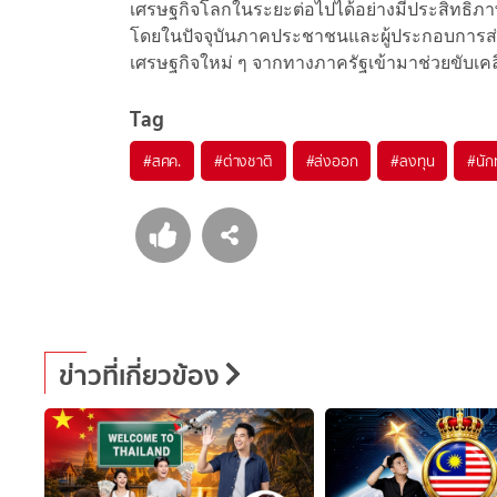
เศรษฐกิจโลกในระยะต่อไปได้อย่างมีประสิทธิภ
โดยในปัจจุบันภาคประชาชนและผู้ประกอบการส
เศรษฐกิจใหม่ ๆ จากทางภาครัฐเข้ามาช่วยขับเ
Tag
#
สศค.
#
ต่างชาติ
#
ส่งออก
#
ลงทุน
#
นัก
ข่าวที่เกี่ยวข้อง