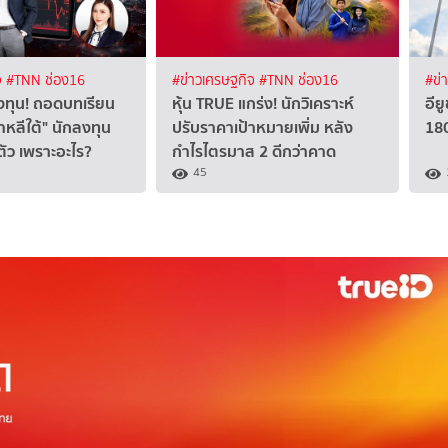
จ
#TNN ช่อง16
#ข่าวเศรษฐกิจ
#TNN ช่อง16
#ข่
งทุน! ถอดบทเรียน
หุ้น TRUE แกร่ง! นักวิเคราะห์
อี
าหลีใต้" นักลงทุน
ปรับราคาเป้าหมายเพิ่ม หลัง
18
ว เพราะอะไร?
กำไรไตรมาส 2 ดีกว่าคาด
45