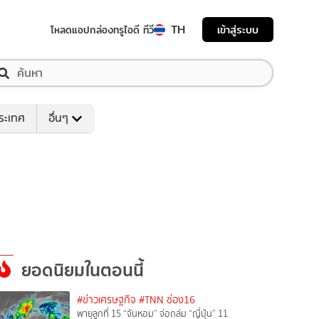
TH
เข้าสู่ระบบ
โหลดแอป
กล่องทรูไอดี ทีวี
ระเทศ
อื่นๆ
ยอดนิยมในตอนนี้
#ข่าวเศรษฐกิจ
#TNN ช่อง16
พายุลูกที่ 15 “จันหอม” จ่อถล่ม “ญี่ปุ่น” 11