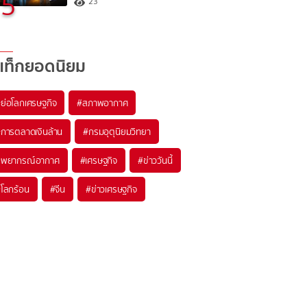
5
23
แท็กยอดนิยม
#
ย่อโลกเศรษฐกิจ
#
สภาพอากาศ
#
การตลาดเงินล้าน
#
กรมอุตุนิยมวิทยา
#
พยากรณ์อากาศ
#
เศรษฐกิจ
#
ข่าววันนี้
#
โลกร้อน
#
จีน
#
ข่าวเศรษฐกิจ