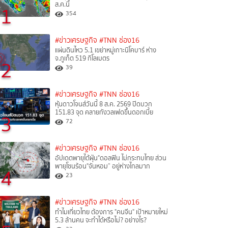
ส.ค.นี้
1
354
#ข่าวเศรษฐกิจ
#TNN ช่อง16
แผ่นดินไหว 5.1 เขย่าหมู่เกาะนิโคบาร์ ห่าง
จ.ภูเก็ต 519 กิโลเมตร
2
39
#ข่าวเศรษฐกิจ
#TNN ช่อง16
หุ้นดาวโจนส์วันนี้ 8 ส.ค. 2569 ปิดบวก
151.83 จุด คลายกังวลเฟดขึ้นดอกเบี้ย
3
72
#ข่าวเศรษฐกิจ
#TNN ช่อง16
อัปเดตพายุไต้ฝุ่น"ดอลฟิน ไม่กระทบไทย ส่วน
พายุโซนร้อน"จันหอม” อยู่ห่างไกลมาก
4
23
#ข่าวเศรษฐกิจ
#TNN ช่อง16
ทำไมเที่ยวไทย ต้องการ "คนจีน" เป้าหมายใหม่
5.3 ล้านคน จะทำได้หรือไม่? อย่างไร?