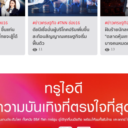
อง16
#ข่าวเศรษฐกิจ
#TNN ช่อง16
#ข่าวเศรษฐกิ
ขึ้นแท่น
ดัชนีเชื่อมั่นผู้บริโภคปรับเพิ่มขึ้น
ฝันร้ายนักล
ทยจะสู้ได้
สะท้อนสัญญาณเศรษฐกิจเริ่ม
"ตลาดหุ้นเก
ฟื้นตัว
บางคนหมดตั
11
13