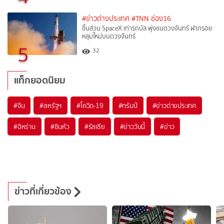
#ข่าวต่างประเทศ
#TNN ช่อง16
ชิ้นส่วน SpaceX เท่ารถบัส พุ่งชนดวงจันทร์ ฝากรอย
หลุมใหม่บนดวงจันทร์
5
32
แท็กยอดนิยม
#
จีน
#
สหรัฐฯ
#
โควิด-19
#
ทรัมป์
#
ข่าวต่างประเทศ
#
อิหร่าน
#
ซินหัว
#
รัสเซีย
#
ข่าววันนี้
#
ข่าว
ข่าวที่เกี่ยวข้อง