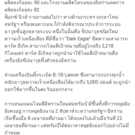
ผลิตลงร้อยละ 90 และโรงงานผลิตโดรนของอิหร่านลดการ
ผลิตลงร้อยละ 82
ฟ็อกซ์ นิวส์ รายงานต่อไปว่า ทางด้านกระทรวงกลาโหม
สหรัฐฯ หรือเพนทากอน ก็กำลังพิจารณาประจำการระบบ
อาวุธขั้นสูงหลายระบบ หนึ่งในนั้นคือ ขีปนาวุธชนิดใหม่
ความเร็วเหนือเสียง ที่มีชื่อว่า "Dark Eagle" ขีดความสามารถ
ดาร์ค อีเกิล สามารถโจมตีเป้าหมายที่อยู่ไกลถึง 3,218
กิโลเมตร ดาร์ค อีเกิลอาจถูกนำมาใช้โจมตีเป้าหมายคือ
เครื่องยิงขีปนาวุธทิ้งตัวของอิหร่าน
ส่วนเครื่องบินทิ้งระเบิด B-1B Lancer ซึ่งสามารถบรรทุกน้ำ
หนักอาวุธความเร็วเหนือเสียงได้มากถึง 5,000 ปอนด์ จะถูกนำ
ออกใช้มากขึ้นในตะวันออกกลาง
การเสนอแผนโจมตีอิหร่านใหม่ต่อทรัมป์ มีขึ้นทั้งที่การหยุดยิง
ยังคงอยู่ การหยุดยิงนาน 2 สัปดาห์ระหว่างสหรัฐฯ-อิหร่าน
เริ่มขึ้นเมื่อ 8 เมษายนที่ผ่านมา ได้จบลงไปแล้วเมื่อวันที่ 22
เมษายนที่ผ่านมา แต่ทรัมป์ได้ต่อเวลาหยุดยิงออกไปอย่างไม่มี
กำหนด