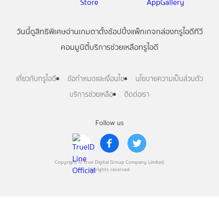
วันนี้
ดู
สิทธิพิเศษ
อ่าน
เกม
ตาตั้ง
ช้อปปิ้ง
แพ็กเกจ
กล่องทรูไอดีทีวี
คอมมูนิตี้
บริการช่วยเหลือทรูไอดี
เกี่ยวกับทรูไอดี
ข้อกำหนดและเงื่อนไข
นโยบายความเป็นส่วนตัว
บริการช่วยเหลือ
ติดต่อเรา
Follow us
Copyright © True Digital Group Company Limited.
All rights reserved