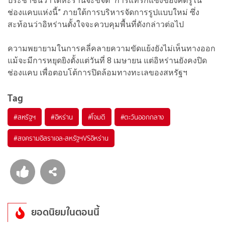
ประชาชนว่า เตหะรานจะขจัด “การแทรกแซงของศัตรูใน
ช่องแคบแห่งนี้” ภายใต้การบริหารจัดการรูปแบบใหม่ ซึ่ง
สะท้อนว่าอิหร่านตั้งใจจะควบคุมพื้นที่ดังกล่าวต่อไป
ความพยายามในการคลี่คลายความขัดแย้งยังไม่เห็นทางออก
แม้จะมีการหยุดยิงตั้งแต่วันที่ 8 เมษายน แต่อิหร่านยังคงปิด
ช่องแคบ เพื่อตอบโต้การปิดล้อมทางทะเลของสหรัฐฯ
Tag
#
สหรัฐฯ
#
อิหร่าน
#
โจมตี
#
ตะวันออกกลาง
#
สงครามอิสราเอล-สหรัฐฯVSอิหร่าน
ยอดนิยมในตอนนี้