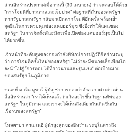
ส่วนอิหร่านประกาศเมื่อวานนี้ (30 เมษายน) ว่า จะตอบโต้ด้วย
“การโจมตีที่ยาวนานและเจ็บปวด” ต่อฐานที่มั่นของสหรัฐฯ
หากรัฐบาลสหรัฐฯ กลับมาเปิดฉากโจมตีอีกครั้ง พร้อมย้ำ
จุดยืนในการควบคุมช่องแคบฮอร์มุซ ซึ่งยิ่งทำให้แผนของ
สหรัฐฯ ในการจัดตั้งพันธมิตรเพื่อเปิดช่องแคบฮอร์มุซเป็นไป
ได้ยากขึ้น
เจ้าหน้าที่ระดับสูงของกองกำลังพิทักษ์การปฏิวัติอิหร่านระบุ
ว่า การโจมตีครั้งใหม่ของสหรัฐฯ ไม่ว่าจะมีขนาดเล็กเพียงใด
จะนำไปสู่ “การตอบโต้ที่ยาวนานและรุนแรง” ต่อเป้าหมาย
ของสหรัฐฯ ในภูมิภาค
ขณะที่ มาจิด มูซาวี ผู้บัญชาการกองกำลังอวกาศ กล่าวผ่าน
สื่ออิหร่านว่า “เราได้เห็นแล้วว่าเกิดอะไรขึ้นกับฐานทัพของ
สหรัฐฯ ในภูมิภาค และเราจะได้เห็นสิ่งเดียวกันเกิดขึ้นกับ
เรือรบของสหรัฐฯ”
โมจตาบา คาเมเนอี ผู้นำสูงสุดของอิหร่าน ระบุในสารถึง