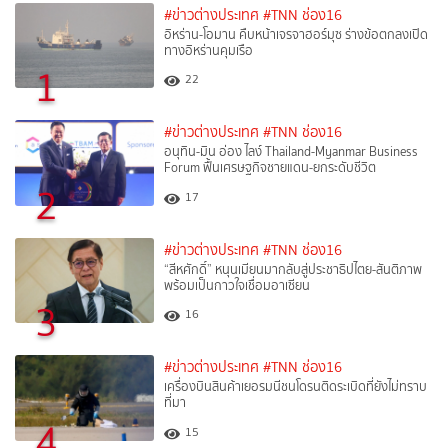
#ข่าวต่างประเทศ
#TNN ช่อง16
อิหร่าน-โอมาน คืบหน้าเจรจาฮอร์มุซ ร่างข้อตกลงเปิด
ทางอิหร่านคุมเรือ
1
22
#ข่าวต่างประเทศ
#TNN ช่อง16
อนุทิน-มิน อ่อง ไลง์ Thailand-Myanmar Business
Forum ฟื้นเศรษฐกิจชายแดน-ยกระดับชีวิต
2
17
#ข่าวต่างประเทศ
#TNN ช่อง16
“สีหศักดิ์”​ หนุนเมียนมากลับสู่ประชาธิปไตย-สันติภาพ
พร้อมเป็นกาวใจเชื่อมอาเซียน
3
16
#ข่าวต่างประเทศ
#TNN ช่อง16
เครื่องบินสินค้าเยอรมนีชนโดรนติดระเบิดที่ยังไม่ทราบ
ที่มา
4
15